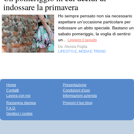
indossare la primavera
Ho sempre pensato non sia necessario
aspettare un’occasione particolare per
indossare un abito speciale. Bastano un
sabato pomeriggio, la voglia di sentirsi
un...
Leggere il seguito
Da
Alessia Foglia
LIFESTYLE
MODA E TREND
,
Home
Presentazione
Contatti
Condizioni d'uso
Lavora con noi
Informazioni azienda
Rassegna stampa
Proponi il tuo blog
F.A.Q.
Gestisci i cookie