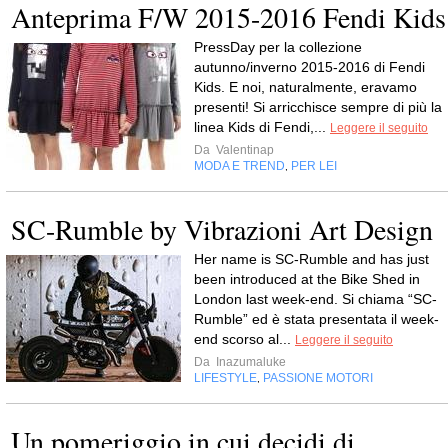
Anteprima F/W 2015-2016 Fendi Kids
PressDay per la collezione
autunno/inverno 2015-2016 di Fendi
Kids. E noi, naturalmente, eravamo
presenti! Si arricchisce sempre di più la
linea Kids di Fendi,...
Leggere il seguito
Da
Valentinap
MODA E TREND
PER LEI
,
SC-Rumble by Vibrazioni Art Design
Her name is SC-Rumble and has just
been introduced at the Bike Shed in
London last week-end. Si chiama “SC-
Rumble” ed è stata presentata il week-
end scorso al...
Leggere il seguito
Da
Inazumaluke
LIFESTYLE
PASSIONE MOTORI
,
Un pomeriggio in cui decidi di