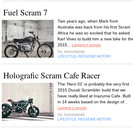
Fuel Scram 7
Two years ago, when Mark from
Australia was back from his first Scram
Africa he was so excited that he asked
Karl Vives to build him a new bike for th
2015...
Leggere il seguito
Da
Inazumaluke
LIFESTYLE
PASSIONE MOTORI
,
Holografic Scram Cafe Racer
The 'Hero 01' is probably the very first
2015 Ducati Scrambler build that we
have really liked at Inazuma Cafe. Built
in 14 weeks based on the design of...
Leggere il seguito
Da
Inazumaluke
LIFESTYLE
PASSIONE MOTORI
,