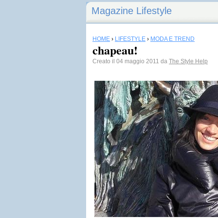
Magazine Lifestyle
HOME
›
LIFESTYLE
›
MODA E TREND
chapeau!
Creato il 04 maggio 2011 da
The Style Help