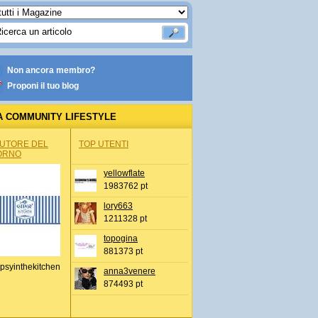
Non ancora membro?
Proponi il tuo blog
A COMMUNITY LIFESTYLE
AUTORE DEL
TOP UTENTI
ORNO
yellowflate
1983762 pt
lory663
1211328 pt
topogina
881373 pt
psyinthekitchen
anna3venere
874493 pt