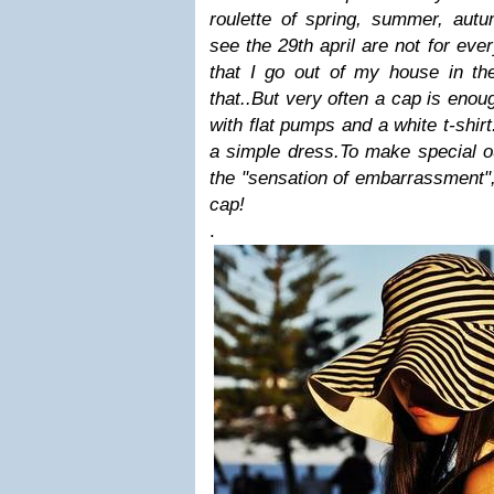
roulette of spring, summer, autu
see the 29th april are not for eve
that I go out of my house in th
that..
But very often a cap is eno
with flat pumps and a white t-shirt
a simple dress.
To make special ou
the "sensation of embarrassment",
cap!
.