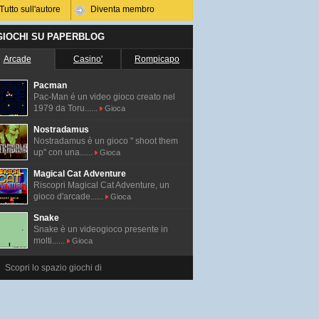
Tutto sull'autore
Diventa membro
 GIOCHI SU PAPERBLOG
Arcade
Casino'
Rompicapo
Pacman
Pac-Man é un video gioco creato nel
1979 da Toru......
Gioca
Nostradamus
Nostradamus è un gioco " shoot them
up" con una......
Gioca
Magical Cat Adventure
Riscopri Magical Cat Adventure, un
gioco d'arcade......
Gioca
Snake
Snake è un videogioco presente in
molti......
Gioca
Scopri lo spazio giochi di