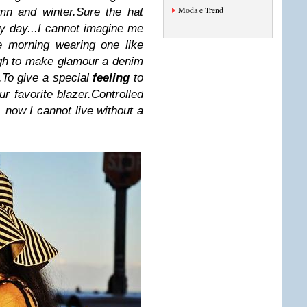
Moda e Trend
mn and winter.
Sure the hat
ry day...I cannot imagine me
e morning wearing one like
ugh to make glamour a denim
.
To give a special
feeling
to
r favorite blazer.
Controlled
 now I cannot live without a