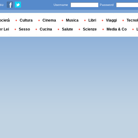
 su
Username
Password
ocietà
Cultura
Cinema
Musica
Libri
Viaggi
Tecnol
er Lei
Sesso
Cucina
Salute
Scienze
Media & Co