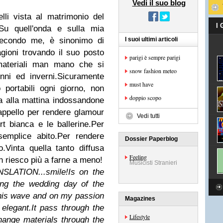
Vedi il suo blog
elli vista al matrimonio del
I
Su quell'onda e sulla mia
secondo me, è sinonimo di
I suoi ultimi articoli
gioni trovando il suo posto
parigi è sempre parigi
ateriali man mano che si
snow fashion meteo
unni ed inverni.Sicuramente
must have
o portabili ogni giorno, non
doppio scopo
 alla mattina indossandone
ppello per rendere glamour
Vedi tutti
t bianca e le ballerine.Per
semplice abito.Per rendere
Dossier Paperblog
o.Vinta quella tanto diffusa
Feeling
n riesco più a farne a meno!
Musicisti Stranieri
LATION...smile!
Is on the
ing the wedding day of the
this wave and on my passion
Magazines
 elegant.
It pass through the
Lifestyle
change materials through the