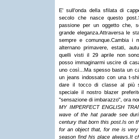
E' sull'onda della sfilata di capp
secolo che nasce questo post.
passione per un oggetto che, 
grande eleganza.Attraversa le sta
sempre e comunque.Cambia i m
alternano primavere, estati, aut
quelli visti il 29 aprile non son
posso immaginarmi uscire di casa
uno così...Ma spesso basta un ca
un jeans indossato con una t-shir
dare il tocco di classe al più 
speciale il nostro blazer preferit
"sensazione di imbarazzo", ora no
MY IMPERFECT ENGLISH TRANS
wave of the hat parade see dur
century that born this post.
Is on 
for an object that, for me is very
season find his place always.
It 