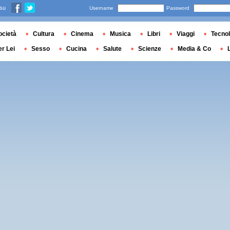
 su
Username
Password
ocietà
Cultura
Cinema
Musica
Libri
Viaggi
Tecnol
er Lei
Sesso
Cucina
Salute
Scienze
Media & Co