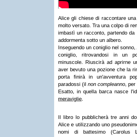
Alice gli chiese di raccontare una
molto versato. Tra una colpo di rem
imbastì un racconto, partendo da 
addormenta sotto un albero.
Inseguendo un coniglio nel sonno, A
coniglio, ritrovandosi in un 
minuscole. Riuscirà ad aprirne u
aver bevuto una pozione che la rim
porta finirà in un'avventura p
paradossi (il
non compleanno
, per
Esatto, in quella barca nasce l'i
meraviglie
.
Il libro lo pubblicherà tre anni do
Alice e utilizzando uno pseudonimo
nomi di battesimo (Carolus Lo