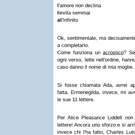
l
'amore non declina
l
ievita semmai
a
ll'infinito
Ok, sentimentale, ma decisamente
a completarlo.
Come funziona un
acrostico
? Sem
ogni verso, lette nell'ordine, han
caso danno il nome di mia moglie.
Si fosse chiamata Ada, avrei ap
fatta. Ermenegilda, invece, mi av
le sue 11 lettere.
Per Alice Pleasance Liddell non
lettere! Ancora uno sforzo e si ar
invece chi l'ha fatto, Charles Lu