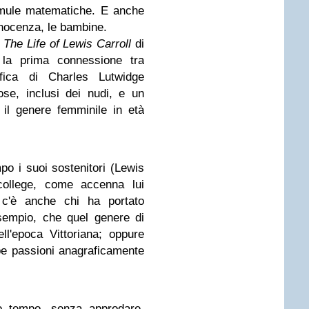
ormule matematiche. E anche
innocenza, le bambine.
a
The Life of Lewis Carroll
di
 la prima connessione tra
afica di Charles Lutwidge
ose, inclusi dei nudi, e un
 il genere femminile in età
po i suoi sostenitori (Lewis
college, come accenna lui
 c'è anche chi ha portato
esempio, che quel genere di
ll'epoca Vittoriana; oppure
e passioni anagraficamente
go tempo, senza approdare,