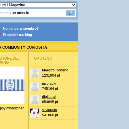
Non ancora membro?
Proponi il tuo blog
A COMMUNITY CURIOSITÀ
AUTORE DEL
TOP UTENTI
ORNO
Maestro Roberto
1231904 pt
nicoladki
745164 pt
digitalsat
654895 pt
psyinthekitchen
silviaraffa
541860 pt