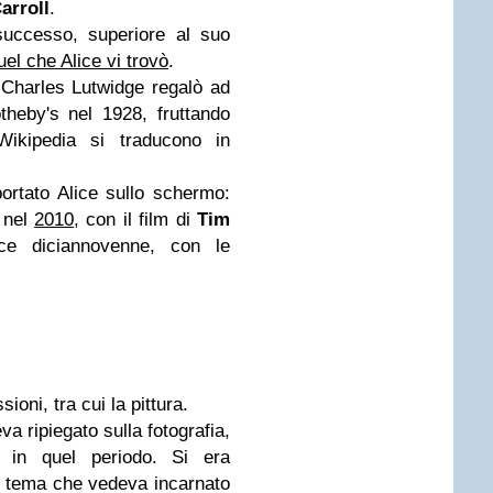
arroll
.
successo, superiore al suo
el che Alice vi trovò
.
 Charles Lutwidge regalò ad
otheby's nel 1928, fruttando
Wikipedia si traducono in
ortato Alice sullo schermo:
 nel
2010
, con il film di
Tim
ce diciannovenne, con le
oni, tra cui la pittura.
 ripiegato sulla fotografia,
ta in quel periodo. Si era
a, tema che vedeva incarnato