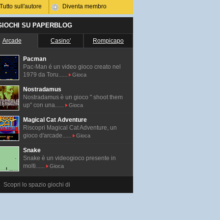
Tutto sull'autore
Diventa membro
 GIOCHI SU PAPERBLOG
Arcade
Casino'
Rompicapo
Pacman
Pac-Man é un video gioco creato nel
1979 da Toru......
Gioca
Nostradamus
Nostradamus è un gioco " shoot them
up" con una......
Gioca
Magical Cat Adventure
Riscopri Magical Cat Adventure, un
gioco d'arcade......
Gioca
Snake
Snake è un videogioco presente in
molti......
Gioca
Scopri lo spazio giochi di