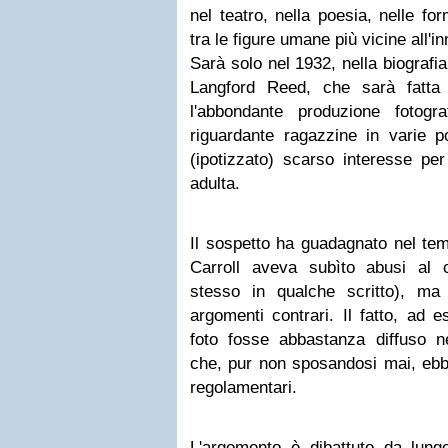
nel teatro, nella poesia, nelle f
tra le figure umane più vicine all'
Sarà solo nel 1932, nella biografi
Langford Reed, che sarà fatta
l'abbondante produzione fotogr
riguardante ragazzine in varie p
(ipotizzato) scarso interesse per
adulta.
Il sospetto ha guadagnato nel tem
Carroll aveva subìto abusi al 
stesso in qualche scritto), ma
argomenti contrari. Il fatto, ad 
foto fosse abbastanza diffuso ne
che, pur non sposandosi mai, ebb
regolamentari.
L'argomento è dibattuto da lun