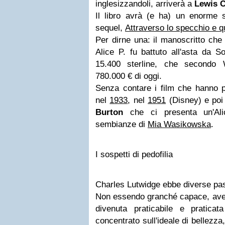
inglesizzandoli, arriverà a
Lewis C
Il libro avrà (e ha) un enorme 
sequel,
Attraverso lo specchio e qu
Per dirne una: il manoscritto che
Alice P. fu battuto all'asta da S
15.400 sterline, che secondo 
780.000 € di oggi.
Senza contare i film che hanno p
nel
1933
, nel
1951
(Disney) e poi
Burton
che ci presenta un'Ali
sembianze di
Mia Wasikowska
.
I sospetti di pedofilia
Charles Lutwidge ebbe diverse passi
Non essendo granché capace, aveva
divenuta praticabile e pratica
concentrato sull'ideale di bellezz