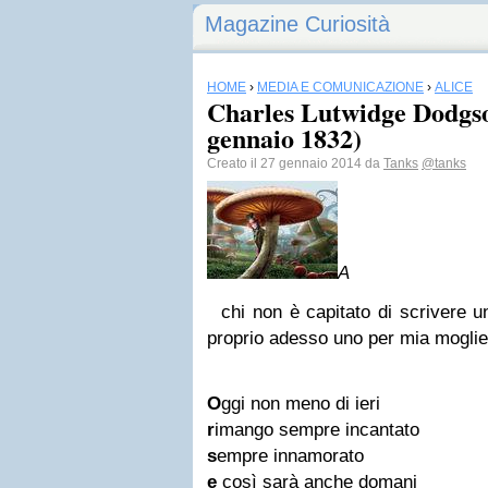
Magazine Curiosità
HOME
›
MEDIA E COMUNICAZIONE
›
ALICE
Charles Lutwidge Dodgso
gennaio 1832)
Creato il 27 gennaio 2014 da
Tanks
@tanks
A
chi non è capitato di scrivere 
proprio adesso uno per mia moglie
O
ggi non meno di ieri
r
imango sempre incantato
s
empre innamorato
e
così sarà anche domani