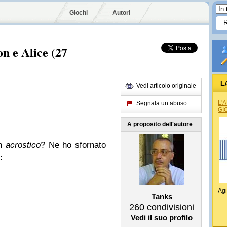
Giochi
Autori
n e Alice (27
L
Vedi articolo originale
L'
Segnala un abuso
GI
A proposito dell'autore
un
acrostico
? Ne ho sfornato
:
Agi
Tanks
260
condivisioni
Vedi il suo profilo