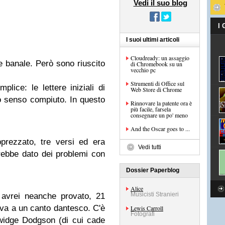
Vedi il suo blog
I
I suoi ultimi articoli
Cloudready: un assaggio
 banale. Però sono riuscito
di Chromebook su un
vecchio pc
Strumenti di Office sul
plice: le lettere iniziali di
Web Store di Chrome
no senso compiuto. In questo
Rinnovare la patente ora è
più facile, farsela
consegnare un po' meno
And the Oscar goes to ...
prezzato, tre versi ed era
Vedi tutti
rebbe dato dei problemi con
Dossier Paperblog
Alice
Musicisti Stranieri
 avrei neanche provato, 21
riva a un canto dantesco. C'è
Lewis Carroll
Fotografi
twidge Dodgson (di cui cade