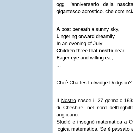
oggi l'anniversario della nasc
gigantesco acrostico, che cominci
A
boat beneath a sunny sky,
L
ingering onward dreamily
I
n an evening of July
C
hildren three that
nestle
near,
E
ager eye and willing ear,
...
Chi è Charles Lutwidge Dodgson?
Il
Nostro
nasce il 27 gennaio 183
di Cheshire, nel nord dell'Inghilt
anglicano.
Studiò e insegnò matematica a Ox
logica matematica. Se è passato al