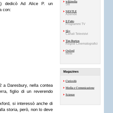
wikipedia
ita) dedicò Ad Alice P. un
Siti
a con:
NESTLE
Aziende
Il Fatto
Programmi TV
Sky
Canali Televisivi
Tim Burton
Registi Cinematografici
Oxford
Mete
Magazines
Curiosità
2 a Daresbury, nella contea
Media e Comunicazione
erra, figlio di un reverendo
Scienze
ford, si interessò anche di
la storia, però, non lo deve