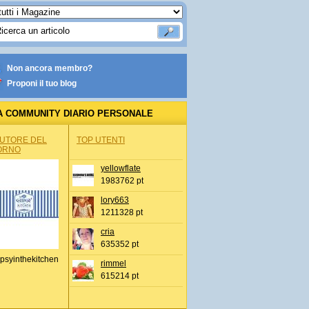
Non ancora membro?
Proponi il tuo blog
A COMMUNITY DIARIO PERSONALE
AUTORE DEL
TOP UTENTI
ORNO
yellowflate
1983762 pt
lory663
1211328 pt
cria
635352 pt
psyinthekitchen
rimmel
615214 pt