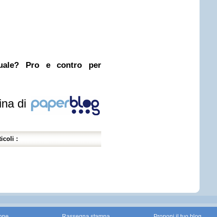
nuale? Pro e contro per
ina di
icoli :
one
Rassegna stampa
Proponi il tuo blog