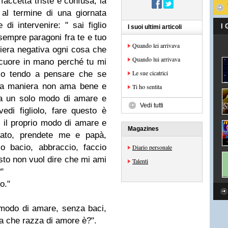
 faccetta triste e confusa, la
 al termine di una giornata
di intervenire: " sai figlio
I
I suoi ultimi articoli
sempre paragoni fra te e tuo
Quando lei arrivava
niera negativa ogni cosa che
Quando lui arrivava
l cuore in mano perché tu mi
Le sue cicatrici
so tendo a pensare che se
sa maniera non ama bene e
Ti ho sentita
ta un solo modo di amare e
Vedi tutti
edi figliolo, fare questo è
 il proprio modo di amare e
Magazines
ato, prendete me e papà,
o bacio, abbraccio, faccio
Diario personale
sto non vuol dire che mi ami
Talenti
"
o."
 modo di amare, senza baci,
a che razza di amore è?".