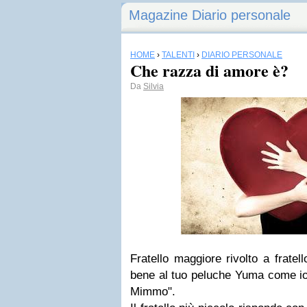
Magazine Diario personale
HOME
›
TALENTI
›
DIARIO PERSONALE
Che razza di amore è?
Da
Silvia
Fratello maggiore rivolto a fratel
bene al tuo peluche Yuma come io
Mimmo".