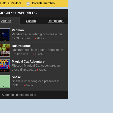
Tutto sull'autore
Diventa membro
 GIOCHI SU PAPERBLOG
Arcade
Casino'
Rompicapo
Pacman
Pac-Man é un video gioco creato nel
1979 da Toru......
Gioca
Nostradamus
Nostradamus è un gioco " shoot them
up" con una......
Gioca
Magical Cat Adventure
Riscopri Magical Cat Adventure, un
gioco d'arcade......
Gioca
Snake
Snake è un videogioco presente in
molti......
Gioca
Scopri lo spazio giochi di