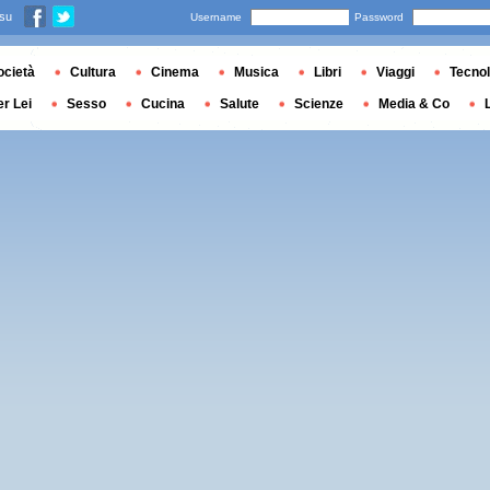
 su
Username
Password
ocietà
Cultura
Cinema
Musica
Libri
Viaggi
Tecnol
er Lei
Sesso
Cucina
Salute
Scienze
Media & Co