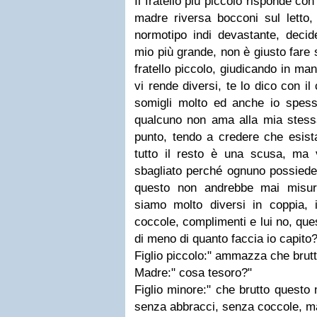
Il fratello più piccolo risponde con
madre riversa bocconi sul letto,
normotipo indi devastante, decide 
mio più grande, non è giusto fare 
fratello piccolo, giudicando in ma
vi rende diversi, te lo dico con i
somigli molto ed anche io spes
qualcuno non ama alla mia stes
punto, tendo a credere che esis
tutto il resto è una scusa, ma v
sbagliato perché ognuno possiede
questo non andrebbe mai misur
siamo molto diversi in coppia, i
coccole, complimenti e lui no, que
di meno di quanto faccia io capito?
Figlio piccolo:" ammazza che brutt
Madre:" cosa tesoro?"
Figlio minore:" che brutto questo
senza abbracci, senza coccole, m