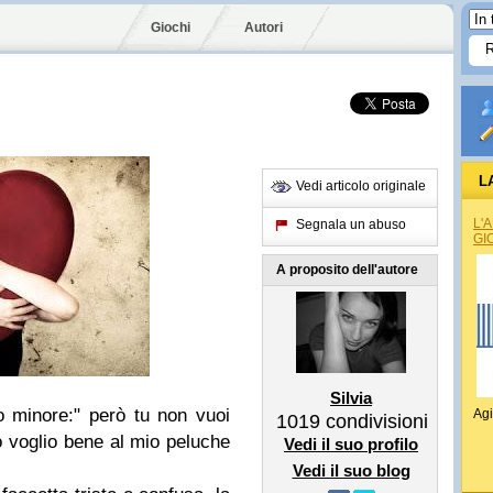
Giochi
Autori
L
Vedi articolo originale
L'
Segnala un abuso
GI
A proposito dell'autore
Silvia
lo minore:" però tu non vuoi
Agi
1019
condivisioni
 voglio bene al mio peluche
Vedi il suo profilo
Vedi il suo blog