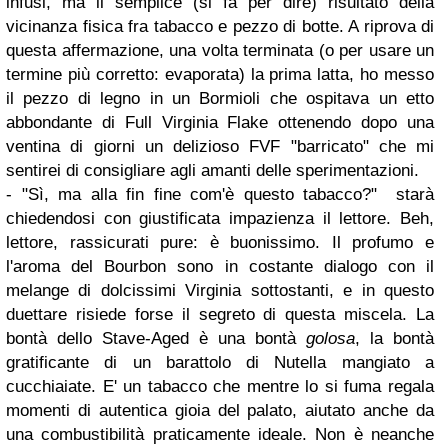
infusi, ma il semplice (si fa per dire) risultato della
vicinanza fisica fra tabacco e pezzo di botte. A riprova di
questa affermazione, una volta terminata (o per usare un
termine più corretto: evaporata) la prima latta, ho messo
il pezzo di legno in un Bormioli che ospitava un etto
abbondante di Full Virginia Flake ottenendo dopo una
ventina di giorni un delizioso FVF "barricato" che mi
sentirei di consigliare agli amanti delle sperimentazioni.
- "Sì, ma alla fin fine com'è questo tabacco?" starà
chiedendosi con giustificata impazienza il lettore. Beh,
lettore, rassicurati pure: è buonissimo. Il profumo e
l'aroma del Bourbon sono in costante dialogo con il
melange di dolcissimi Virginia sottostanti, e in questo
duettare risiede forse il segreto di questa miscela. La
bontà dello Stave-Aged è una bontà
golosa
, la bontà
gratificante di un barattolo di Nutella mangiato a
cucchiaiate. E' un tabacco che mentre lo si fuma regala
momenti di autentica gioia del palato, aiutato anche da
una combustibilità praticamente ideale. Non è neanche