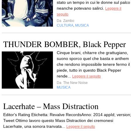
stato un tempo in cui le donne sul palco
neanche potevano salirci.
Leggere il
seguito
Da
Zambo
CULTURA
MUSICA
,
THUNDER BOMBER, Black Pepper
Cinque brani, chitarre che grattugiano,
suono sporco quel che basta e anthem
che rendono impossibile tenere fermo il
piede, tutto in questo Black Pepper
rende...
Leggere il seguito
Da
The New Noise
MUSICA
Lacerhate – Mass Distraction
Editor's Rating Etichetta: Revalve RecordsAnno: 2014 appId; version
Tweet Ottimo lavoro questo Mass Distraction dei cremonesi
Lacerhate, una sonora tranvata...
Leggere il seguito