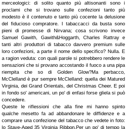
merceologici: di solito quanto più altisonanti sono i
proclami che si trovano sulle confezioni tanto più
modesto è il contenuto e tanto più cocente la delusione
del fiducioso compratore. I tabaccacci da busta sono
pieni di promesse di Nirvana; cosa scrivono invece
Samuel Gawith, Gawith&Hoggarth, Charles Rattray e
tanti altri produttori di tabacco davvero premium sulle
loro confezioni, a parte il nome dello specifico? Nulla. E
a ragion veduta: con quali parole si potrebbero rendere le
sensazioni che si provano accostando il fuoco a una pipa
riempita che so di Golden Glow?Ma perbacco,
McClelland è pur sempre McClelland: quella dei Matured
Virginia, dei Grand Orientals, del Christmas Cheer. E poi
in fondo so' americani, un po' di enfasi forse gliela si può
concedere.
Queste le riflessioni che alla fine mi hanno spinto
qualche mesetto fa ad abbandonare le diffidenze e a
comprare una confezione del tabacco che vedete in foto:
lo Stave-Aged 35 Virginia Ribbon.Per un po' di tempo la