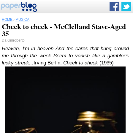
HOME
›
MUSICA
Cheek to cheek - McClelland Stave-Aged
35
Da
Gmroberto
Heaven, I'm in heaven
And the cares that hung around
me through the week
Seem to vanish like a gambler's
lucky streak...
Irving Berlin,
Cheek to cheek
(1935)