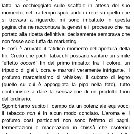
latta ha occhieggiato sullo scaffale in attesa del suo
momento; nel frattempo spulciando in rete su quello che
si trovava a riguardo, mi sono imbattuto in questa
pagina che ne raccontava la genesi e il processo che ha
portato alla ricetta definitiva: decisamente sembrava che
non fosse solo fuffa da marketing.
E così è arrivato il fatidico momento dell'apertura della
tin. Credo che pochi tabacchi possano vantare un simile
"effetto
ooooh!"
fin dal primo impatto: fra il colore, un
tripudio di gialli, ocra e marroni veramente intrigante, il
profumo marcatissimo di whiskey, il cubotto di legno
(quello su cui è appoggiata la pipa nella foto), tutto
contribuisce a dare la sensazione di un prodotto fuori
dall'ordinario.
Sgombriamo subito il campo da un potenziale equivoco:
il tabacco
non è
in alcun modo conciato. L'aroma e il
profumo così particolari non sono l'effetto di bagni,
fermentazioni e macerazioni in chissà che esoterici