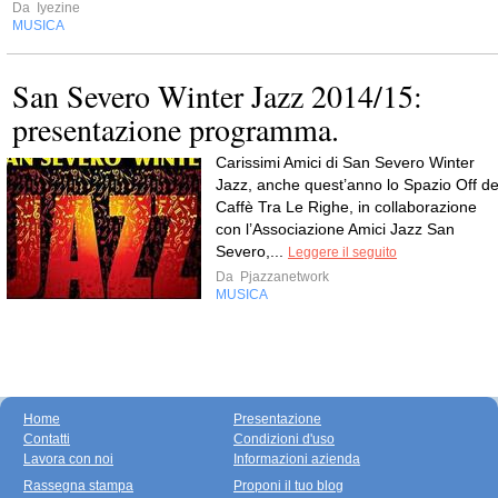
Da
Iyezine
MUSICA
San Severo Winter Jazz 2014/15:
presentazione programma.
Carissimi Amici di San Severo Winter
Jazz, anche quest’anno lo Spazio Off de
Caffè Tra Le Righe, in collaborazione
con l’Associazione Amici Jazz San
Severo,...
Leggere il seguito
Da
Pjazzanetwork
MUSICA
Home
Presentazione
Contatti
Condizioni d'uso
Lavora con noi
Informazioni azienda
Rassegna stampa
Proponi il tuo blog