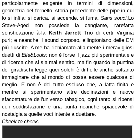
particolarmente esigente in termini di dimensioni,
geometria del fornello, storia precedente delle pipe in cui
lo si infila: si carica, si accende, si fuma.
Sans souci.
Lo
Stave-Aged non possiede la cangiante, rarefatta
sofisticazione à-la
Keith Jarrett
Trio di certi Virginia
puri; e neanche il sound corposo, ellingtoniano delle EM
più riuscite. A me ha richiamato alla mente i meravigliosi
duetti di
Ella&Louis:
non è forse il jazz più sperimentale e
di ricerca che si sia mai sentito, ma fin quando la puntina
del giradischi legge quei solchi è difficile anche soltanto
immaginare che al mondo ci possa essere qualcosa di
meglio. E non è del tutto escluso che, a latta finita e
mentre si sperimentano altre declinazioni e nuove
sfaccettature dell'universo tabagico, ogni tanto si ripensi
con soddisfazione e una punta neanche spiacevole di
nostalgia a quelle voci intente a duettare.
Cheek to cheek.