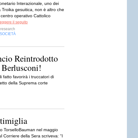
onetario Interazionale, uno dei
a Troika gesuitica, non è altro che
centro operativo Cattolico
eggere il seguito
research
SOCIETÀ
ancio Reintrodotto
 Berlusconi!
 fatto favorirà i truccatori di
etto della Suprema corte
timiglia
io TorselloBauman nel maggio
l Corriere della Sera scriveva: “I