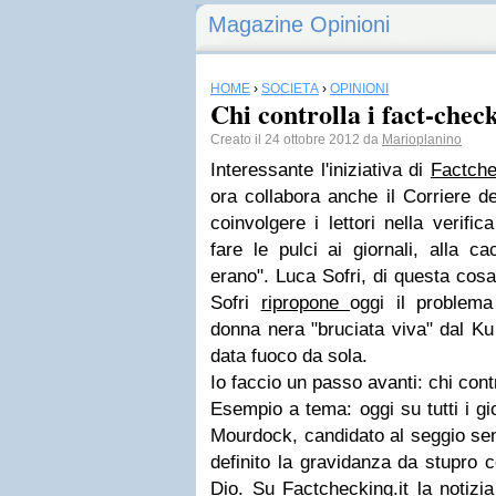
Magazine Opinioni
HOME
›
SOCIETÀ
›
OPINIONI
Chi controlla i fact-chec
Creato il 24 ottobre 2012 da
Marioplanino
Interessante l'iniziativa di
Factche
ora collabora anche il Corriere d
coinvolgere i lettori nella verific
fare le pulci ai giornali, alla c
erano". Luca Sofri, di questa cos
Sofri
ripropone
oggi il problema
donna nera "bruciata viva" dal Ku
data fuoco da sola.
Io faccio un passo avanti: chi cont
Esempio a tema: oggi su tutti i gio
Mourdock, candidato al seggio sena
definito la gravidanza da stupro c
Dio. Su Factchecking.it la notizi