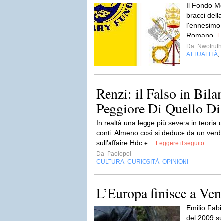
Il Fondo M
bracci dell
l'ennesimo 
Romano.
L
Da
Nwotruth
ATTUALITÀ
,
Renzi: il Falso in Bil
Peggiore Di Quello Di
In realtà una legge più severa in teoria di
conti. Almeno così si deduce da un verd
sull’affaire Hdc e...
Leggere il seguito
Da
Paolopol
CULTURA
CURIOSITÀ
OPINIONI
,
,
L’Europa finisce a Ven
Emilio Fab
del 2009 su