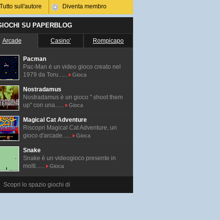
Tutto sull'autore
Diventa membro
 GIOCHI SU PAPERBLOG
Arcade
Casino'
Rompicapo
Pacman
Pac-Man é un video gioco creato nel
1979 da Toru......
Gioca
Nostradamus
Nostradamus è un gioco " shoot them
up" con una......
Gioca
Magical Cat Adventure
Riscopri Magical Cat Adventure, un
gioco d'arcade......
Gioca
Snake
Snake è un videogioco presente in
molti......
Gioca
Scopri lo spazio giochi di