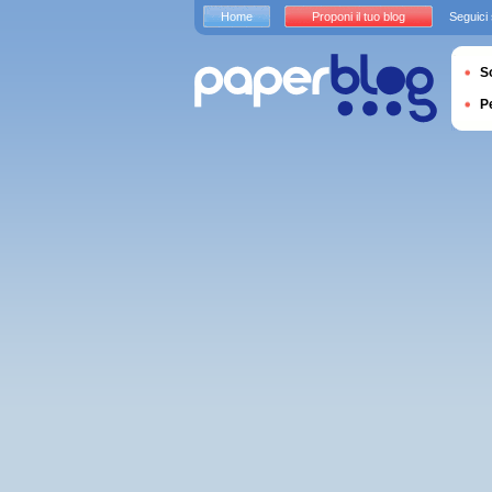
Home
Proponi il tuo blog
Seguici
S
P