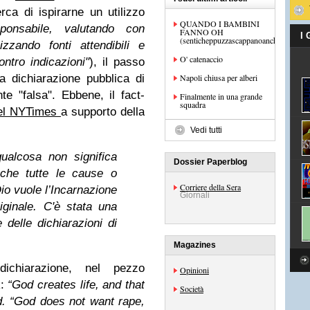
rca di ispirarne un utilizzo
QUANDO I BAMBINI
ponsabile, valutando con
FANNO OH
I
(senticheppuzzascappanoancheicani...)
izzando fonti attendibili e
O' catenaccio
ntro indicazioni"
), il passo
 dichiarazione pubblica di
Napoli chiusa per alberi
e "falsa". Ebbene, il fact-
Finalmente in una grande
squadra
el NYTimes
a supporto della
Vedi tutti
ualcosa non significa
Dossier Paperblog
che tutte le cause o
Corriere della Sera
io vuole l’Incarnazione
Giornali
ginale. C'è stata una
 delle dichiarazioni di
Magazines
dichiarazione, nel pezzo
Opinioni
k:
“God creates life, and that
Società
. “God does not want rape,