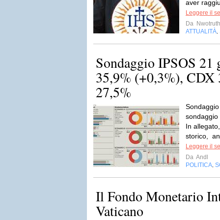
aver raggiu
Leggere il s
Da
Nwotruth
ATTUALITÀ
,
Sondaggio IPSOS 21 
35,9% (+0,3%), CDX
27,5%
Sondaggio
sondaggio 
In allegato
storico, an
Leggere il s
Da
Andl
POLITICA
S
,
Il Fondo Monetario In
Vaticano