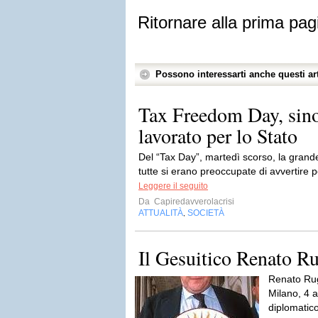
Ritornare alla prima pag
Possono interessarti anche questi art
Tax Freedom Day, sin
lavorato per lo Stato
Del “Tax Day”, martedì scorso, la grande
tutte si erano preoccupate di avvertire pe
Leggere il seguito
Da
Capiredavverolacrisi
ATTUALITÀ
SOCIETÀ
,
Il Gesuitico Renato R
Renato Rug
Milano, 4 
diplomatico