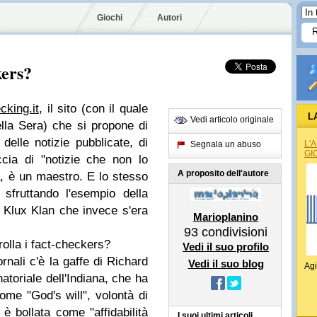
Giochi
Autori
kers?
cking.it
, il sito (con il quale
L
Vedi articolo originale
ella Sera) che si propone di
a delle notizie pubblicate, di
L'
Segnala un abuso
GI
accia di "notizie che non lo
A proposito dell'autore
a, è un maestro. E lo stesso
 sfruttando l'esempio della
 Klux Klan che invece s'era
Marioplanino
93
condivisioni
rolla i fact-checkers?
Vedi il suo profilo
rnali c'è la gaffe di Richard
Vedi il suo blog
Agi
toriale dell'Indiana, che ha
ome "God's will", volontà di
a è
bollata
come "affidabilità
I suoi ultimi articoli