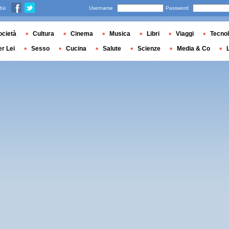
 su
Username
Password
ocietà
Cultura
Cinema
Musica
Libri
Viaggi
Tecnol
er Lei
Sesso
Cucina
Salute
Scienze
Media & Co