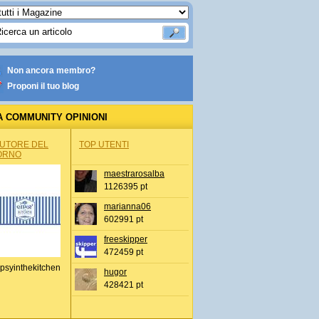
Non ancora membro?
Proponi il tuo blog
A COMMUNITY OPINIONI
AUTORE DEL
TOP UTENTI
ORNO
maestrarosalba
1126395 pt
marianna06
602991 pt
freeskipper
472459 pt
psyinthekitchen
hugor
428421 pt