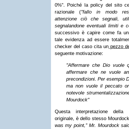
0%". Poiché la policy del sito ce
razionale (
"fallo in modo res
attenzione ciò che segnali, util
segnalandone eventuali limiti e co
successivo è capire come fa una
tale evidenza ad essere totalment
checker del caso cita un
pezzo d
seguente motivazione:
"Affermare che Dio vuole q
affermare che ne vuole an
precondizioni. Per esempio D
ma non vuole il peccato ori
notevole strumentalizzazione
Mourdock"
Questa interpretazione della 
originale, è dello stesso Mourdoc
was my point,” Mr. Mourdock said