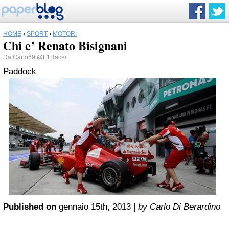
HOME
›
SPORT
›
MOTORI
Chi e’ Renato Bisignani
Da
Carlo69
@F1Raceit
Paddock
Published on
gennaio 15th, 2013 |
by Carlo Di Berardino