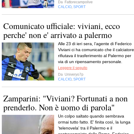
Da
Fattorecampolive
CALCIO
SPORT
,
Comunicato ufficiale: viviani, ecco
perche' non e' arrivato a palermo
Alle 23 di ieri sera, l’agente di Federico
Viviani ci ha comunicato che il calciatore
rifiutava il trasferimento al Palermo per
via di un ripensamento personale.
Leggere il seguito
Da
Univeryo7p
CALCIO
SPORT
,
Zamparini: "Viviani? Fortunati a non
prenderlo. Non è uomo di parola"
Un colpo saltato quando sembrava
ormai tutto fatto. E' finita così, la lunga
'telenovela' tra il Palermo e il
centrocampista della Roma, Federico