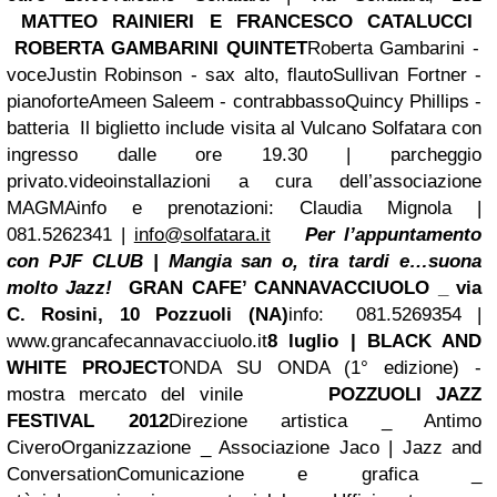
MATTEO RAINIERI E FRANCESCO CATALUCCI
ROBERTA GAMBARINI QUINTET
Roberta Gambarini -
voce
Justin Robinson - sax alto, flauto
Sullivan Fortner -
pianoforte
Ameen Saleem - contrabbasso
Quincy Phillips -
batteria
Il biglietto include visita al Vulcano Solfatara con
ingresso dalle ore 19.30 | parcheggio
privato.
videoinstallazioni a cura dell’associazione
MAGMA
info e prenotazioni: Claudia Mignola |
081.5262341 |
info@solfatara.it
Per l’appuntamento
con PJF CLUB |
Mangia san o, tira tardi e…suona
molto Jazz!
GRAN CAFE’ CANNAVACCIUOLO _ via
C. Rosini, 10 Pozzuoli (NA)
info: 081.5269354 |
www.grancafecannavacciuolo.it
8 luglio |
BLACK AND
WHITE PROJECT
ONDA SU ONDA
(1° edizione) -
mostra mercato del vinile
POZZUOLI JAZZ
FESTIVAL 2012
Direzione artistica _ Antimo
Civero
Organizzazione _ Associazione Jaco | Jazz and
Conversation
Comunicazione e grafica _