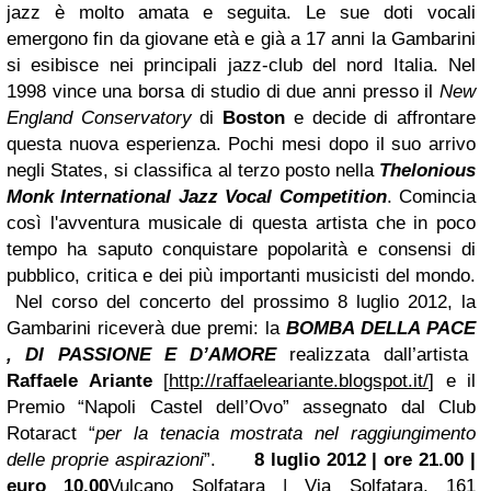
jazz è molto amata e seguita. Le sue doti vocali
emergono fin da giovane età e già a 17 anni la Gambarini
si esibisce nei principali jazz-club del nord Italia. Nel
1998 vince una borsa di studio di due anni presso il
New
England Conservatory
di
Boston
e decide di affrontare
questa nuova esperienza. Pochi mesi dopo il suo arrivo
negli States, si classifica al terzo posto nella
Thelonious
Monk International Jazz Vocal Competition
. Comincia
così l'avventura musicale di questa artista che in poco
tempo ha saputo conquistare popolarità e consensi di
pubblico, critica e dei più importanti musicisti del mondo.
Nel corso del concerto del prossimo 8 luglio 2012, la
Gambarini riceverà due premi: la
BOMBA DELLA PACE
, DI PASSIONE E D’AMORE
realizzata dall’artista
Raffaele Ariante
[
http://raffaeleariante.blogspot.it/
] e il
Premio “Napoli Castel dell’Ovo” assegnato dal Club
Rotaract “
per la tenacia mostrata nel raggiungimento
delle proprie aspirazioni
”.
8 luglio 2012 | ore 21.00 |
euro 10.00
Vulcano Solfatara | Via Solfatara, 161