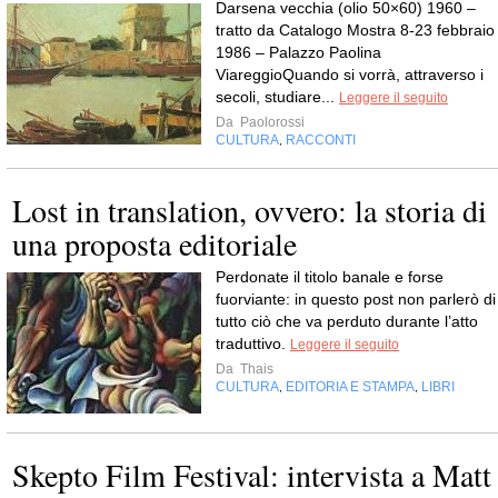
Darsena vecchia (olio 50×60) 1960 –
tratto da Catalogo Mostra 8-23 febbraio
1986 – Palazzo Paolina
ViareggioQuando si vorrà, attraverso i
secoli, studiare...
Leggere il seguito
Da
Paolorossi
CULTURA
RACCONTI
,
Lost in translation, ovvero: la storia di
una proposta editoriale
Perdonate il titolo banale e forse
fuorviante: in questo post non parlerò di
tutto ciò che va perduto durante l’atto
traduttivo.
Leggere il seguito
Da
Thais
CULTURA
EDITORIA E STAMPA
LIBRI
,
,
Skepto Film Festival: intervista a Matt