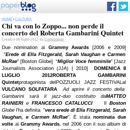
HOME
›
CULTURA
Chi va con lo Zoppo... non perde il
concerto del Roberta Gambarini Quintet
Creato il 06 luglio 2012 da
Conlozoppo
Due nomination ai
Grammy Awards
[2006 e 2009]
"
Erede di Ella Fitzgerald, Sarah Vaughan e Carmen
McRae
" [Boston Globe]
“
Miglior Voce femminile
” [Jazz
Journalists Association (JJA) | 2010]
DOMENICA 8
LUGLIO 2012
ROBERTA GAMBARINI
Quintet
protagonista del
POZZUOLI JAZZ FESTIVAL
al
VULCANO SOLFATARA
Ad aprire il concerto della
Gambarini sarà il jazz-duo costituito da
MATTEO
RAINIERI
e
FRANCESCO CATALUCCI
Il
Boston
Globe
l'ha definita "
vera erede di Ella Fitzgerald, Sarah
Vaughan, e Carmen McRae
". È stata
nominata due
volte
ai
Grammy Awards
, nel 2006 con il suo album di