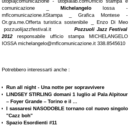
utòpia|comunicazione - utopialab.com
Ufficio stampa e
comunicazione _
Michelangelo
Iossa -
mflcomunicazione.it
Stampa _ Grafica Montese -
Or.gra.me.
Offerta turistica sostenibile _ Enzo Di Meo
pozzuolijazzfestival.it
Pozzuoli Jazz Festival
2012
responsabile ufficio stampa
MICHELANGELO
IOSSA
michelangelo@mflcomunicazione.it
338.8545610
Potrebbero interessarti anche :
Run all night - Una notte per sopravvivere
LINDSEY STIRLING domani 1 luglio al Pala Alpitour
– Foyer Grande – Torino e il ...
I sassaresi NASODOBLE tornano col nuovo singolo
"Cazz boh"
Spazio Esordienti #11