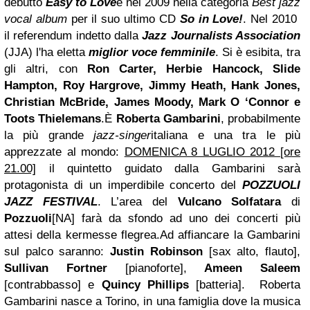
debutto
Easy to Love
e nel 2009 nella categoria
Best jazz
vocal album
per il suo ultimo CD
So in Love!
. Nel 2010
il referendum indetto dalla
Jazz Journalists Association
(JJA) l'ha eletta
miglior voce femminile
.
Si è esibita, tra
gli altri, con
Ron Carter, Herbie Hancock, Slide
Hampton, Roy Hargrove,
Jimmy
Heath, Hank Jones,
Christian McBride, James Moody, Mark O ‘Connor e
Toots Thielemans
.
È
Roberta Gambarini
, probabilmente
la più grande
jazz-singer
italiana e una tra le più
apprezzate al mondo:
DOMENICA 8 LUGLIO 2012 [ore
21.00]
il quintetto guidato dalla Gambarini sarà
protagonista di un imperdibile concerto del
POZZUOLI
JAZZ FESTIVAL
. L’area del
Vulcano Solfatara
di
Pozzuoli
[NA] farà da sfondo ad uno dei concerti più
attesi della kermesse flegrea.
Ad affiancare la Gambarini
sul palco saranno:
Justin Robinson
[sax alto, flauto],
Sullivan Fortner
[pianoforte],
Ameen Saleem
[contrabbasso] e
Quincy Phillips
[batteria].
Roberta
Gambarini nasce a Torino, in una famiglia dove la musica