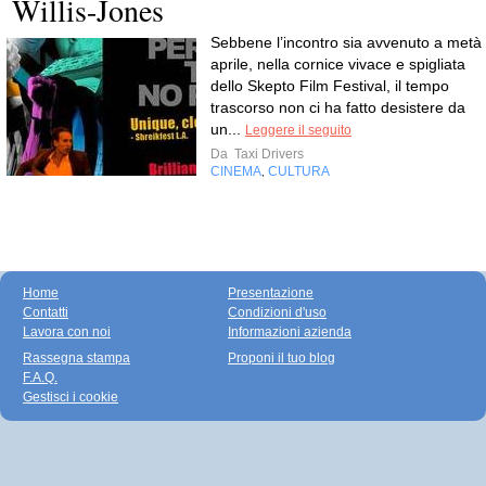
Willis-Jones
Sebbene l’incontro sia avvenuto a metà
aprile, nella cornice vivace e spigliata
dello Skepto Film Festival, il tempo
trascorso non ci ha fatto desistere da
un...
Leggere il seguito
Da
Taxi Drivers
CINEMA
CULTURA
,
Home
Presentazione
Contatti
Condizioni d'uso
Lavora con noi
Informazioni azienda
Rassegna stampa
Proponi il tuo blog
F.A.Q.
Gestisci i cookie