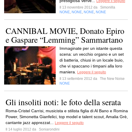
prestigiosa Verve...
Leggere il seguito
Il 13 novembre 2012 da
Simonilla
NONE
NONE
NONE
NONE
,
,
,
CANNIBAL MOVIE, Donato Epiro
e Gaspare “Lemming” Sammartano
Immaginate per un istante questa
scena: un vecchio organo e un set
di batteria, chiusi in un locale buio,
che vi spaccano i timpani alla loro
maniera.
Leggere il seguito
Il 13 settembre 2012 da
The New Noise
NONE
Gli insoliti noti: le foto della serata
Roma-Cristel Carrisi, musicista e stilista figlia di Al Bano e Romina
Power, Simonetta Gianfelici, top model e talent scout, Amalia Grè,
cantante jazz apprezzat...
Leggere il seguito
Il 14 luglio 2012 da
Soniarondini