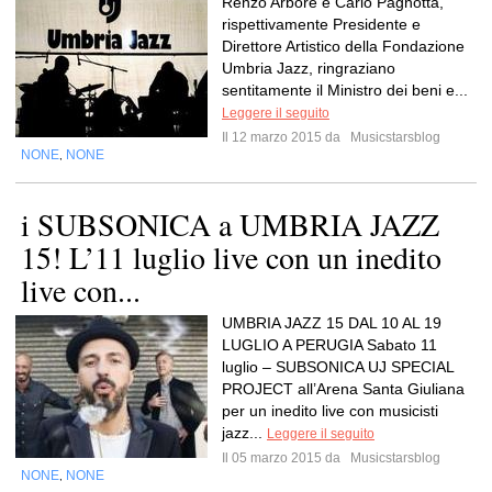
Renzo Arbore e Carlo Pagnotta,
rispettivamente Presidente e
Direttore Artistico della Fondazione
Umbria Jazz, ringraziano
sentitamente il Ministro dei beni e...
Leggere il seguito
Il 12 marzo 2015 da
Musicstarsblog
NONE
NONE
,
i SUBSONICA a UMBRIA JAZZ
15! L’11 luglio live con un inedito
live con...
UMBRIA JAZZ 15 DAL 10 AL 19
LUGLIO A PERUGIA Sabato 11
luglio – SUBSONICA UJ SPECIAL
PROJECT all’Arena Santa Giuliana
per un inedito live con musicisti
jazz...
Leggere il seguito
Il 05 marzo 2015 da
Musicstarsblog
NONE
NONE
,