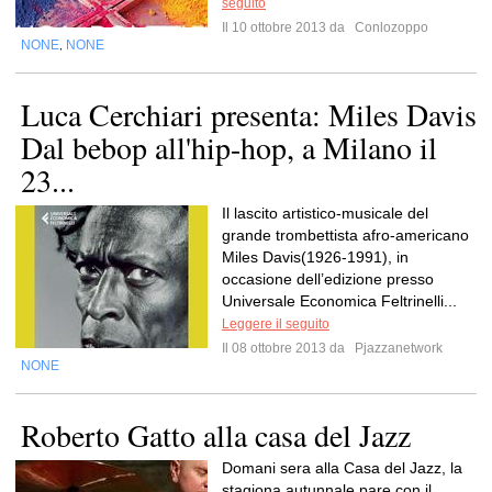
seguito
Il 10 ottobre 2013 da
Conlozoppo
NONE
NONE
,
Luca Cerchiari presenta: Miles Davis
Dal bebop all'hip-hop, a Milano il
23...
Il lascito artistico-musicale del
grande trombettista afro-americano
Miles Davis(1926-1991), in
occasione dell’edizione presso
Universale Economica Feltrinelli...
Leggere il seguito
Il 08 ottobre 2013 da
Pjazzanetwork
NONE
Roberto Gatto alla casa del Jazz
Domani sera alla Casa del Jazz, la
stagiona autunnale pare con il