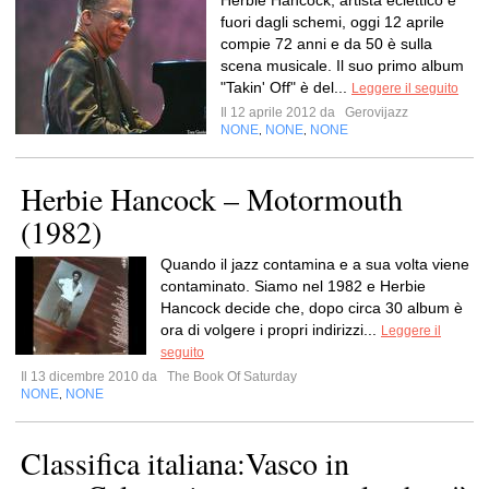
Herbie Hancock, artista eclettico e
fuori dagli schemi, oggi 12 aprile
compie 72 anni e da 50 è sulla
scena musicale. Il suo primo album
"Takin' Off" è del...
Leggere il seguito
Il 12 aprile 2012 da
Gerovijazz
NONE
NONE
NONE
,
,
Herbie Hancock – Motormouth
(1982)
Quando il jazz contamina e a sua volta viene
contaminato. Siamo nel 1982 e Herbie
Hancock decide che, dopo circa 30 album è
ora di volgere i propri indirizzi...
Leggere il
seguito
Il 13 dicembre 2010 da
The Book Of Saturday
NONE
NONE
,
Classifica italiana:Vasco in