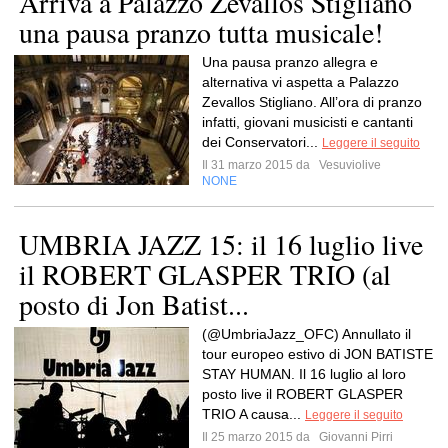
Arriva a Palazzo Zevallos Stigliano
una pausa pranzo tutta musicale!
Una pausa pranzo allegra e
alternativa vi aspetta a Palazzo
Zevallos Stigliano. All’ora di pranzo
infatti, giovani musicisti e cantanti
dei Conservatori...
Leggere il seguito
Il 31 marzo 2015 da
Vesuviolive
NONE
UMBRIA JAZZ 15: il 16 luglio live
il ROBERT GLASPER TRIO (al
posto di Jon Batist...
(@UmbriaJazz_OFC) Annullato il
tour europeo estivo di JON BATISTE
STAY HUMAN. Il 16 luglio al loro
posto live il ROBERT GLASPER
TRIO A causa...
Leggere il seguito
Il 25 marzo 2015 da
Giovanni Pirri