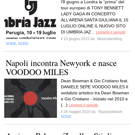
l’8 giugno a Londra la “prima” del
tour europeo di TONY BENNETT
LADY GAGA IN CONCERTO
ALL’ARENA SANTA GIULIANA IL 15
LUGLIO ONLINE IL NUOVO SITO
DI UMBRIA JAZ...
Leggere il seguito
Il 10 giugno 2015 da
Musicstarsblog
NONE
NONE
,
Napoli incontra Newyork e nasce
VOODOO MILES
Dean Bowman & Gio Cristiano feat.
DANIELE SEPE VOODOO MILES Il
sodalizio artistico tra Dean Bowman
e Gio Cristiano - iniziato nel 2010 e
(...)
Leggere il seguito
Il 26 maggio 2015 da
Pjazzanetwork
NONE