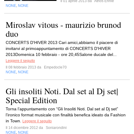
Il 01 aprile 2013 da
Athos Enrile
NONE
NONE
,
Miroslav vitous - maurizio brunod
duo
CONCERTS D'HIVER 2013 Cari amici,abbiamo il piacere di
invitarvi al primoappuntamento di CONCERTS D'HIVER
2013Domenica 10 febbraio - ore 20,45Salone ducale del...
Leggere il seguito
Il 08 febbraio 2013 da
Empedocle70
NONE
NONE
,
Gli insoliti Noti. Dal set al Dj set|
Special Edition
Torna l’appuntamento con “Gli Insoliti Noti. Dal set al Dj set”
l’ironico format musicale con finalità benefica ideato da Fashion
in Town.
Leggere il seguito
Il 14 dicembre 2012 da
Soniarondini
NONE
NONE
,