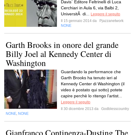
Davis` Editore Feltrinelli di Luca
Cerchiari in Aula 6, via Balbi 2,
UniversitÃ di...
Leggere il seguito
Il 15 gennaio 2014 da
Pjazzanetwork
NONE
Garth Brooks in onore del grande
Billy Joel al Kennedy Center di
Washington
Guardando la performance che
Garth Brooks ha tenuto ieri al
Kennedy Center di Washington (il
video è postato qui sotto) potete
capire perchè lo ritengo l’artist...
Leggere il seguito
Il 30 dicembre 2013 da
Godblesscountry
NONE
NONE
,
Gianfranco Continenza-Dusting The