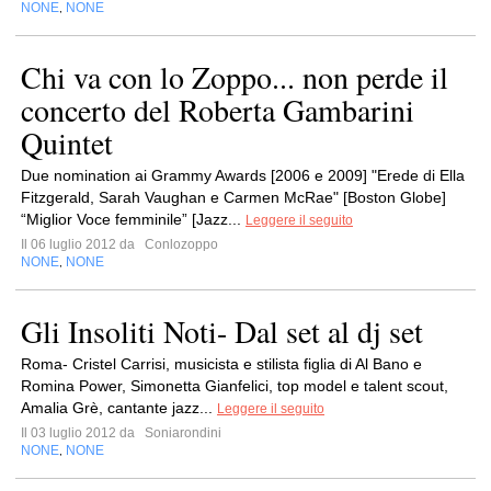
NONE
NONE
,
Chi va con lo Zoppo... non perde il
concerto del Roberta Gambarini
Quintet
Due nomination ai Grammy Awards [2006 e 2009] "Erede di Ella
Fitzgerald, Sarah Vaughan e Carmen McRae" [Boston Globe]
“Miglior Voce femminile” [Jazz...
Leggere il seguito
Il 06 luglio 2012 da
Conlozoppo
NONE
NONE
,
Gli Insoliti Noti- Dal set al dj set
Roma- Cristel Carrisi, musicista e stilista figlia di Al Bano e
Romina Power, Simonetta Gianfelici, top model e talent scout,
Amalia Grè, cantante jazz...
Leggere il seguito
Il 03 luglio 2012 da
Soniarondini
NONE
NONE
,