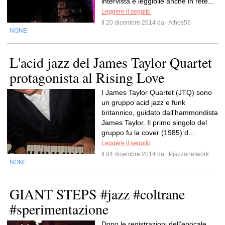
intervista è leggibile anche in rete...
Leggere il seguito
Il 20 dicembre 2014 da
Athos56
NONE
L'acid jazz del James Taylor Quartet
protagonista al Rising Love
I James Taylor Quartet (JTQ) sono
un gruppo acid jazz e funk
britannico, guidato dall'hammondista
James Taylor. Il primo singolo del
gruppo fu la cover (1985) d...
Leggere il seguito
Il 04 dicembre 2014 da
Pjazzanetwork
NONE
GIANT STEPS #jazz #coltrane
#sperimentazione
Dopo le registrazioni dell’epocale