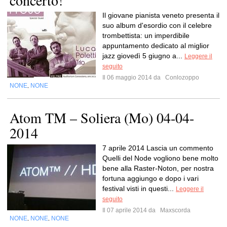
concerto!
Il giovane pianista veneto presenta il
suo album d'esordio con il celebre
trombettista: un imperdibile
appuntamento dedicato al miglior
jazz giovedì 5 giugno a...
Leggere il
seguito
Il 06 maggio 2014 da
Conlozoppo
NONE
NONE
,
Atom TM – Soliera (Mo) 04-04-
2014
7 aprile 2014 Lascia un commento
Quelli del Node vogliono bene molto
bene alla Raster-Noton, per nostra
fortuna aggiungo e dopo i vari
festival visti in questi...
Leggere il
seguito
Il 07 aprile 2014 da
Maxscorda
NONE
NONE
NONE
,
,