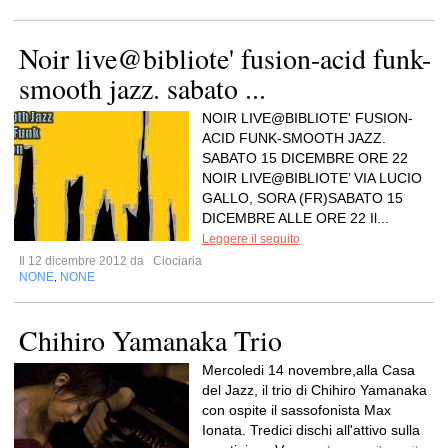
Noir live@bibliote' fusion-acid funk-
smooth jazz. sabato ...
NOIR LIVE@BIBLIOTE' FUSION-
ACID FUNK-SMOOTH JAZZ.
SABATO 15 DICEMBRE ORE 22
NOIR LIVE@BIBLIOTE’ VIA LUCIO
GALLO, SORA (FR)SABATO 15
DICEMBRE ALLE ORE 22 Il...
Leggere il seguito
Il 12 dicembre 2012 da
Ciociaria
NONE
NONE
,
Chihiro Yamanaka Trio
Mercoledi 14 novembre,alla Casa
del Jazz, il trio di Chihiro Yamanaka
con ospite il sassofonista Max
Ionata. Tredici dischi all'attivo sulla