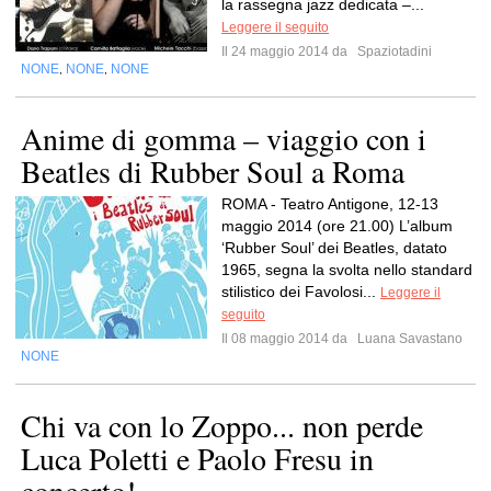
la rassegna jazz dedicata –...
Leggere il seguito
Il 24 maggio 2014 da
Spaziotadini
NONE
NONE
NONE
,
,
Anime di gomma – viaggio con i
Beatles di Rubber Soul a Roma
ROMA - Teatro Antigone, 12-13
maggio 2014 (ore 21.00) L’album
‘Rubber Soul’ dei Beatles, datato
1965, segna la svolta nello standard
stilistico dei Favolosi...
Leggere il
seguito
Il 08 maggio 2014 da
Luana Savastano
NONE
Chi va con lo Zoppo... non perde
Luca Poletti e Paolo Fresu in