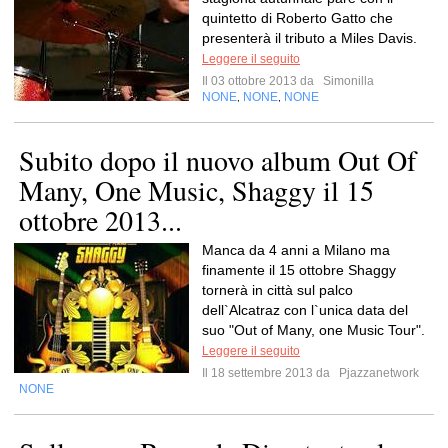
quintetto di Roberto Gatto che
presenterà il tributo a Miles Davis.
Leggere il seguito
Il 03 ottobre 2013 da
Simonilla
NONE
NONE
NONE
,
,
Subito dopo il nuovo album Out Of
Many, One Music, Shaggy il 15
ottobre 2013...
Manca da 4 anni a Milano ma
finamente il 15 ottobre Shaggy
tornerà in città sul palco
dell`Alcatraz con l`unica data del
suo "Out of Many, one Music Tour".
Leggere il seguito
Il 18 settembre 2013 da
Pjazzanetwork
NONE