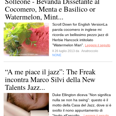
Solleone - Bevanda Dissetante al
Cocomero, Menta e Basilico or
Watermelon, Mint...
Scroll Down for English VersionLa
parola cocomero in inglese mi
ricorda un bellissimo pezzo jazz di
Herbie Hancock intitolato
"Watermelon Man".
Leggere il seguito
Il 26 luglio 2013 da
Anatroccolo
NONE
“A me piace il jazz”: The Freak
incontra Marco Silvi della New
Talents Jazz...
Duke Ellington diceva “Non significa
nulla se non ha swing”: questo è il
motto della Casa del Jazz, dove si è
svolto il nono appuntamento di
“Invito all’ascolto...
Leggere il seguito