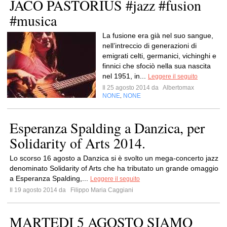
JACO PASTORIUS #jazz #fusion
#musica
La fusione era già nel suo sangue,
nell’intreccio di generazioni di
emigrati celti, germanici, vichinghi e
finnici che sfociò nella sua nascita
nel 1951, in...
Leggere il seguito
Il 25 agosto 2014 da
Albertomax
NONE
NONE
,
Esperanza Spalding a Danzica, per
Solidarity of Arts 2014.
Lo scorso 16 agosto a Danzica si è svolto un mega-concerto jazz
denominato Solidarity of Arts che ha tributato un grande omaggio
a Esperanza Spalding,...
Leggere il seguito
Il 19 agosto 2014 da
Filippo Maria Caggiani
MARTEDI 5 AGOSTO SIAMO