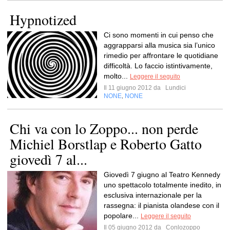
Hypnotized
Ci sono momenti in cui penso che
aggrapparsi alla musica sia l’unico
rimedio per affrontare le quotidiane
difficoltà. Lo faccio istintivamente,
molto...
Leggere il seguito
Il 11 giugno 2012 da
Lundici
NONE
NONE
,
Chi va con lo Zoppo... non perde
Michiel Borstlap e Roberto Gatto
giovedì 7 al...
Giovedì 7 giugno al Teatro Kennedy
uno spettacolo totalmente inedito, in
esclusiva internazionale per la
rassegna: il pianista olandese con il
popolare...
Leggere il seguito
Il 05 giugno 2012 da
Conlozoppo