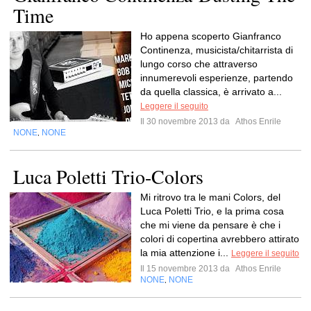
Time
Ho appena scoperto Gianfranco
Continenza, musicista/chitarrista di
lungo corso che attraverso
innumerevoli esperienze, partendo
da quella classica, è arrivato a...
Leggere il seguito
Il 30 novembre 2013 da
Athos Enrile
NONE
NONE
,
Luca Poletti Trio-Colors
Mi ritrovo tra le mani Colors, del
Luca Poletti Trio, e la prima cosa
che mi viene da pensare è che i
colori di copertina avrebbero attirato
la mia attenzione i...
Leggere il seguito
Il 15 novembre 2013 da
Athos Enrile
NONE
NONE
,