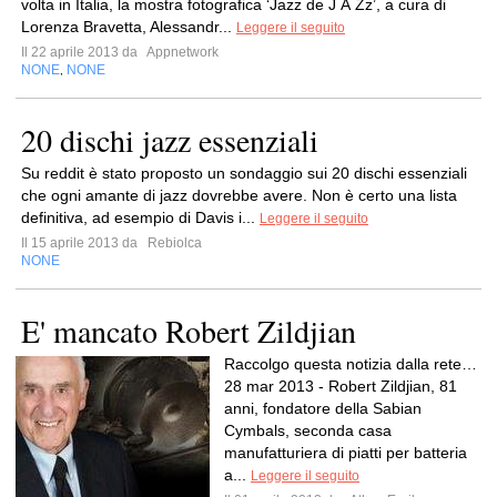
volta in Italia, la mostra fotografica ‘Jazz de J À Zz’, a cura di
Lorenza Bravetta, Alessandr...
Leggere il seguito
Il 22 aprile 2013 da
Appnetwork
NONE
NONE
,
20 dischi jazz essenziali
Su reddit è stato proposto un sondaggio sui 20 dischi essenziali
che ogni amante di jazz dovrebbe avere. Non è certo una lista
definitiva, ad esempio di Davis i...
Leggere il seguito
Il 15 aprile 2013 da
Rebiolca
NONE
E' mancato Robert Zildjian
Raccolgo questa notizia dalla rete…
28 mar 2013 - Robert Zildjian, 81
anni, fondatore della Sabian
Cymbals, seconda casa
manufatturiera di piatti per batteria
a...
Leggere il seguito