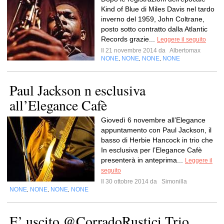
Kind of Blue di Miles Davis nel tardo
inverno del 1959, John Coltrane,
posto sotto contratto dalla Atlantic
Records grazie...
Leggere il seguito
Il 21 novembre 2014 da
Albertomax
NONE
NONE
NONE
NONE
,
,
,
Paul Jackson n esclusiva
all’Elegance Cafè
Giovedì 6 novembre all’Elegance
appuntamento con Paul Jackson, il
basso di Herbie Hancock in trio che
In esclusiva per l’Elegance Cafè
presenterà in anteprima...
Leggere il
seguito
Il 30 ottobre 2014 da
Simonilla
NONE
NONE
NONE
NONE
,
,
,
E’ uscito @CorradoRustici Trio