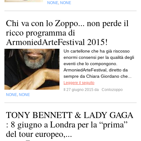
NONE
NONE
,
Chi va con lo Zoppo... non perde il
ricco programma di
ArmoniedArteFestival 2015!
Un cartellone che ha già riscosso
enormi consensi per la qualità degli
eventi che lo compongono.
ArmoniedArteFestival, diretto da
sempre da Chiara Giordano che...
Leggere il seguito
Il 27 giugno 2015 da
Conlozoppo
NONE
NONE
,
TONY BENNETT & LADY GAGA
: 8 giugno a Londra per la “prima”
del tour europeo,...