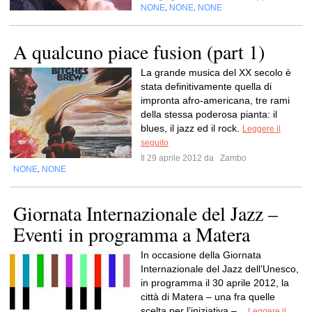
NONE
NONE
NONE
,
,
A qualcuno piace fusion (part 1)
La grande musica del XX secolo è
stata definitivamente quella di
impronta afro-americana, tre rami
della stessa poderosa pianta: il
blues, il jazz ed il rock.
Leggere il
seguito
Il 29 aprile 2012 da
Zambo
NONE
NONE
,
Giornata Internazionale del Jazz –
Eventi in programma a Matera
In occasione della Giornata
Internazionale del Jazz dell’Unesco,
in programma il 30 aprile 2012, la
città di Matera – una fra quelle
scelta per l’iniziativa –...
Leggere il