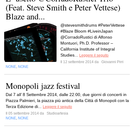
(Feat. Steve Smith e Peter Vettese)
Blaze and...
@stevesmithdrums #PeterVettese
#Blaze Bloom #LiveinJapan
@CorradoRustici di Alfonso
Montuori, Ph.D. Professor –
California Institute of Integral
Studies...
Leggere il seguito
Il 12 settembre 2014 da
Giovanni Pirri
NONE
NONE
,
Monopoli jazz festival
Dal 7 all’ 8 Settembre 2014, dalle 22:00, due giorni di concerti in
Piazza Palmieri, la piazza più antica della Città di Monopoli con la
Terza Edizione di...
Leggere il seguito
Il 05 settembre 2014 da
Studioartesia
NONE
NONE
,