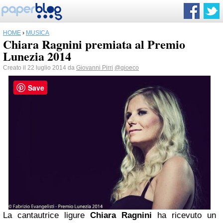
HOME
›
MUSICA
Chiara Ragnini premiata al Premio
Lunezia 2014
Creato il 22 luglio 2014 da
Giovanni Pirri
@gioeco
Save
La cantautrice ligure
Chiara Ragnini
ha ricevuto un