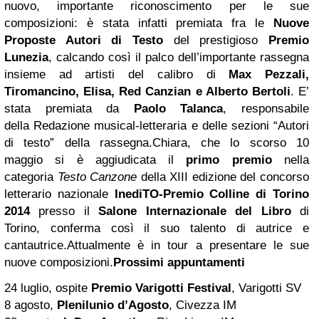
nuovo, importante riconoscimento per le sue
composizioni: è stata infatti premiata
fra le
Nuove
Proposte Autori di Testo
del prestigioso
Premio
Lunezia
, calcando così il palco dell’importante rassegna
insieme ad artisti del calibro di
Max Pezzali,
Tiromancino, Elisa,
Red Canzian
e Alberto Bertoli
. E’
stata premiata da
Paolo Talanca
, responsabile
della Redazione musical-letteraria e delle sezioni “Autori
di testo” della rassegna.Chiara, che lo scorso 10
maggio si è aggiudicata il
primo premio
nella
categoria
Testo Canzone
della XIII edizione del concorso
letterario nazionale
InediTO
-Premio Colline di
Torino
2014
presso il
Salone Internazionale del Libro
di
Torino, conferma così il suo talento di autrice e
cantautrice.Attualmente è in tour a presentare le sue
nuove composizioni.
Prossimi appuntamenti
24 luglio, ospite
Premio Varigotti Festival
, Varigotti SV
8 agosto,
Plenilunio d’Agosto
, Civezza IM