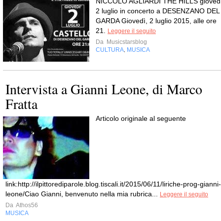
NICCOLÒ AGLIARDI THE HILLS gioved
2 luglio in concerto a DESENZANO DEL
GARDA Giovedì, 2 luglio 2015, alle ore
21.
Leggere il seguito
Da
Musicstarsblog
CULTURA
MUSICA
,
Intervista a Gianni Leone, di Marco
Fratta
Articolo originale al seguente
link:http://ilpittorediparole.blog.tiscali.it/2015/06/11/liriche-prog-gianni-
leone/Ciao Gianni, benvenuto nella mia rubrica...
Leggere il seguito
Da
Athos56
MUSICA