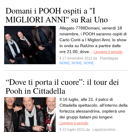
Domani i POOH ospiti a "I
MIGLIORI ANNI" su Rai Uno
Allegato 7788Domani, venerdì 18
novembre, i POOH saranno ospiti di
Carlo Conti a I Migliori Anni, lo show
in onda su RaiUno a partire dalle
ore 21.00, dove...
Leggere il seguito
Il 17 novembre 2011 da
Pianetagay
NONE
NONE
NONE
,
,
“Dove ti porta il cuore”: il tour dei
Pooh in Cittadella
Il 16 luglio, alle 21, il palco di
Cittadella spettacolo, all’interno della
fortezza alessandrina, ospiterà uno
dei gruppi italiani più longevi.
Leggere il seguito
Il 12 luglio 2011 da
Lapulceonline