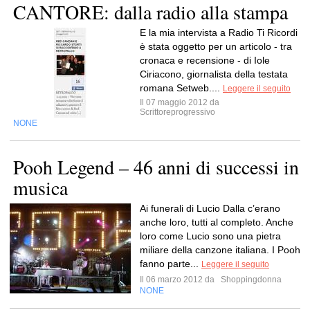
CANTORE: dalla radio alla stampa
E la mia intervista a Radio Ti Ricordi
è stata oggetto per un articolo - tra
cronaca e recensione - di Iole
Ciriacono, giornalista della testata
romana Setweb....
Leggere il seguito
Il 07 maggio 2012 da
Scrittoreprogressivo
NONE
Pooh Legend – 46 anni di successi in
musica
Ai funerali di Lucio Dalla c’erano
anche loro, tutti al completo. Anche
loro come Lucio sono una pietra
miliare della canzone italiana. I Pooh
fanno parte...
Leggere il seguito
Il 06 marzo 2012 da
Shoppingdonna
NONE