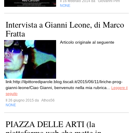
Il 16 febbraio 2014 da
Giovanni Pirri
NONE
Intervista a Gianni Leone, di Marco
Fratta
Articolo originale al seguente
link:http://ilpittorediparole.blog.tiscali.it/2015/06/11/liriche-prog-
gianni-leone/Ciao Gianni, benvenuto nella mia rubrica...
Leggere il
seguito
Il 26 giugno 2015 da
Athos56
NONE
PIAZZA DELLE ARTI (la
piattaforma web che mette in