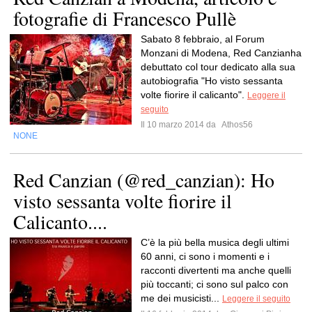
fotografie di Francesco Pullè
Sabato 8 febbraio, al Forum
Monzani di Modena, Red Canzianha
debuttato col tour dedicato alla sua
autobiografia "Ho visto sessanta
volte fiorire il calicanto".
Leggere il
seguito
Il 10 marzo 2014 da
Athos56
NONE
Red Canzian (@red_canzian): Ho
visto sessanta volte fiorire il
Calicanto....
C’è la più bella musica degli ultimi
60 anni, ci sono i momenti e i
racconti divertenti ma anche quelli
più toccanti; ci sono sul palco con
me dei musicisti...
Leggere il seguito