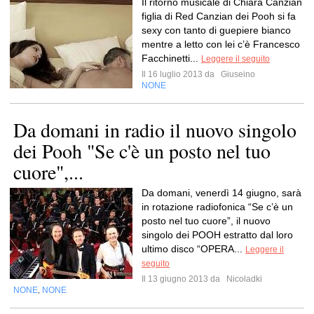
Il ritorno musicale di Chiara Canzian
figlia di Red Canzian dei Pooh si fa
sexy con tanto di guepiere bianco
mentre a letto con lei c’è Francesco
Facchinetti...
Leggere il seguito
Il 16 luglio 2013 da
Giuseino
NONE
Da domani in radio il nuovo singolo
dei Pooh "Se c'è un posto nel tuo
cuore",...
Da domani, venerdì 14 giugno, sarà
in rotazione radiofonica “Se c’è un
posto nel tuo cuore”, il nuovo
singolo dei POOH estratto dal loro
ultimo disco “OPERA...
Leggere il
seguito
Il 13 giugno 2013 da
Nicoladki
NONE
NONE
,