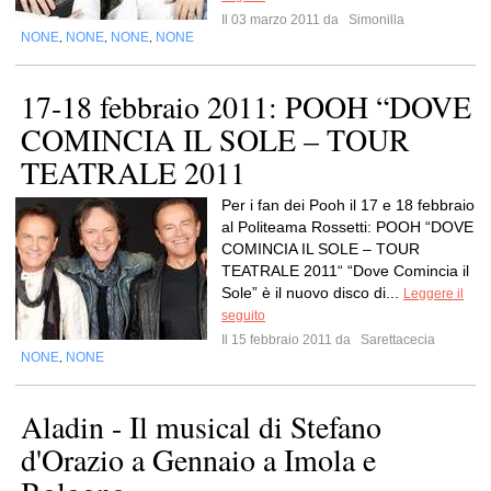
Il 03 marzo 2011 da
Simonilla
NONE
NONE
NONE
NONE
,
,
,
17-18 febbraio 2011: POOH “DOVE
COMINCIA IL SOLE – TOUR
TEATRALE 2011
Per i fan dei Pooh il 17 e 18 febbraio
al Politeama Rossetti: POOH “DOVE
COMINCIA IL SOLE – TOUR
TEATRALE 2011“ “Dove Comincia il
Sole” è il nuovo disco di...
Leggere il
seguito
Il 15 febbraio 2011 da
Sarettacecia
NONE
NONE
,
Aladin - Il musical di Stefano
d'Orazio a Gennaio a Imola e