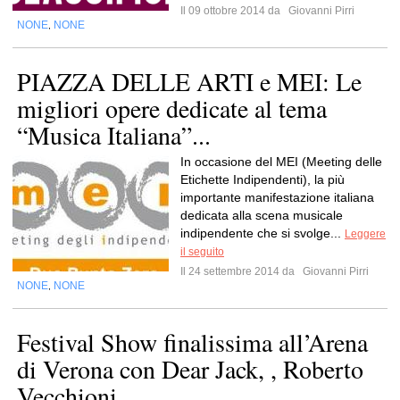
Il 09 ottobre 2014 da
Giovanni Pirri
NONE
NONE
,
PIAZZA DELLE ARTI e MEI: Le
migliori opere dedicate al tema
“Musica Italiana”...
In occasione del MEI (Meeting delle
Etichette Indipendenti), la più
importante manifestazione italiana
dedicata alla scena musicale
indipendente che si svolge...
Leggere
il seguito
Il 24 settembre 2014 da
Giovanni Pirri
NONE
NONE
,
Festival Show finalissima all’Arena
di Verona con Dear Jack, , Roberto
Vecchioni...