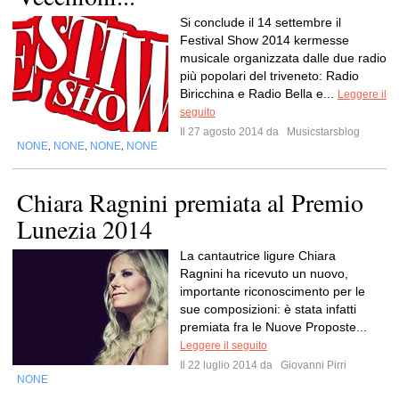
Si conclude il 14 settembre il
Festival Show 2014 kermesse
musicale organizzata dalle due radio
più popolari del triveneto: Radio
Biricchina e Radio Bella e...
Leggere il
seguito
Il 27 agosto 2014 da
Musicstarsblog
NONE
NONE
NONE
NONE
,
,
,
Chiara Ragnini premiata al Premio
Lunezia 2014
La cantautrice ligure Chiara
Ragnini ha ricevuto un nuovo,
importante riconoscimento per le
sue composizioni: è stata infatti
premiata fra le Nuove Proposte...
Leggere il seguito
Il 22 luglio 2014 da
Giovanni Pirri
NONE