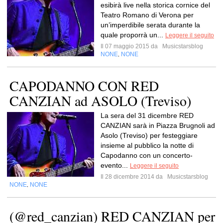
esibirà live nella storica cornice del
Teatro Romano di Verona per
un’imperdibile serata durante la
quale proporrà un...
Leggere il seguito
Il 07 maggio 2015 da
Musicstarsblog
NONE
NONE
,
CAPODANNO CON RED
CANZIAN ad ASOLO (Treviso)
La sera del 31 dicembre RED
CANZIAN sarà in Piazza Brugnoli ad
Asolo (Treviso) per festeggiare
insieme al pubblico la notte di
Capodanno con un concerto-
evento...
Leggere il seguito
Il 28 dicembre 2014 da
Musicstarsblog
NONE
NONE
,
(@red_canzian) RED CANZIAN per