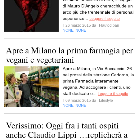
di Mauro D’Angelo cheracchiude un
arco più che trentennale di personali
esperienze...
Leggere il seguito
Il 26 marzo 2015 da
Flautodipan
NONE
NONE
,
Apre a Milano la prima farmagia per
vegani e vegetariani
Apre a Milano, in Via Boccaccio, 26
nei pressi della stazione Cadorna, la
prima Farmacia interamente
vegana. Ad accogliere i clienti, uno
staff dedicato e...
Leggere il seguito
Il 09 marzo 2015 da
Lifestyle
NONE
NONE
,
Verissimo: Oggi fra i tanti ospiti
anche Claudio Lippi …replicherà a