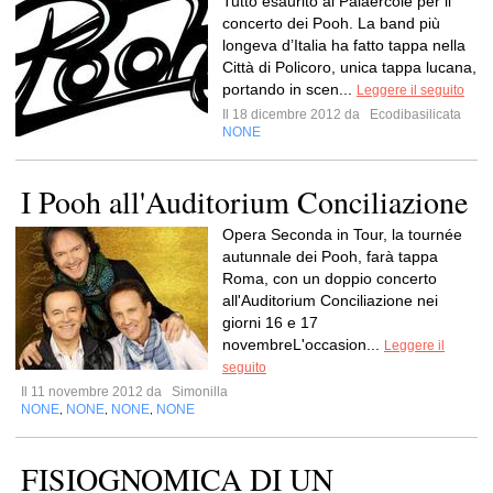
Tutto esaurito al Palaercole per il
concerto dei Pooh. La band più
longeva d’Italia ha fatto tappa nella
Città di Policoro, unica tappa lucana,
portando in scen...
Leggere il seguito
Il 18 dicembre 2012 da
Ecodibasilicata
NONE
I Pooh all'Auditorium Conciliazione
Opera Seconda in Tour, la tournée
autunnale dei Pooh, farà tappa
Roma, con un doppio concerto
all'Auditorium Conciliazione nei
giorni 16 e 17
novembreL'occasion...
Leggere il
seguito
Il 11 novembre 2012 da
Simonilla
NONE
NONE
NONE
NONE
,
,
,
FISIOGNOMICA DI UN