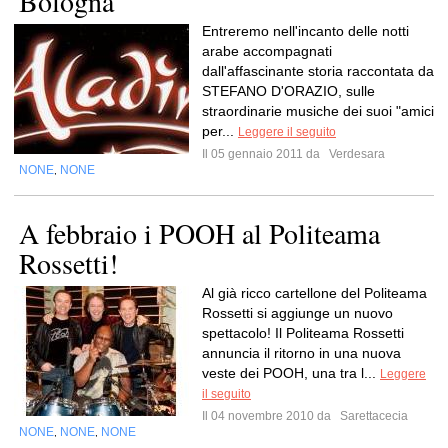
Bologna
Entreremo nell'incanto delle notti
arabe accompagnati
dall'affascinante storia raccontata da
STEFANO D'ORAZIO, sulle
straordinarie musiche dei suoi "amici
per...
Leggere il seguito
Il 05 gennaio 2011 da
Verdesara
NONE
NONE
,
A febbraio i POOH al Politeama
Rossetti!
Al già ricco cartellone del Politeama
Rossetti si aggiunge un nuovo
spettacolo! Il Politeama Rossetti
annuncia il ritorno in una nuova
veste dei POOH, una tra l...
Leggere
il seguito
Il 04 novembre 2010 da
Sarettacecia
NONE
NONE
NONE
,
,