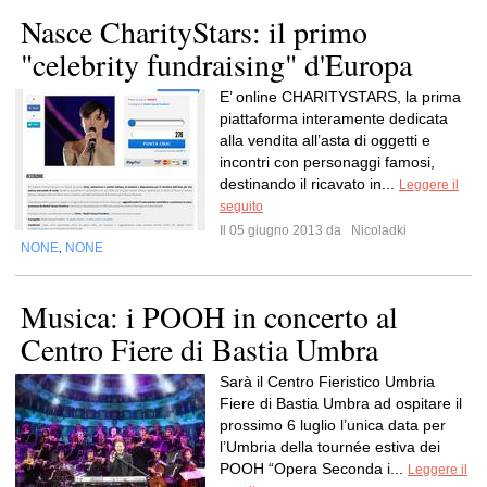
Nasce CharityStars: il primo
"celebrity fundraising" d'Europa
E’ online CHARITYSTARS, la prima
piattaforma interamente dedicata
alla vendita all’asta di oggetti e
incontri con personaggi famosi,
destinando il ricavato in...
Leggere il
seguito
Il 05 giugno 2013 da
Nicoladki
NONE
NONE
,
Musica: i POOH in concerto al
Centro Fiere di Bastia Umbra
Sarà il Centro Fieristico Umbria
Fiere di Bastia Umbra ad ospitare il
prossimo 6 luglio l’unica data per
l’Umbria della tournée estiva dei
POOH “Opera Seconda i...
Leggere il