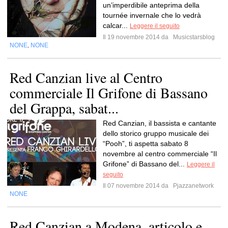
un’imperdibile anteprima della
tournée invernale che lo vedrà
calcar...
Leggere il seguito
Il 19 novembre 2014 da
Musicstarsblog
NONE
NONE
,
Red Canzian live al Centro
commerciale Il Grifone di Bassano
del Grappa, sabat...
Red Canzian, il bassista e cantante
dello storico gruppo musicale dei
“Pooh”, ti aspetta sabato 8
novembre al centro commerciale “Il
Grifone” di Bassano del...
Leggere il
seguito
Il 07 novembre 2014 da
Pjazzanetwork
NONE
Red Canzian a Modena, articolo e