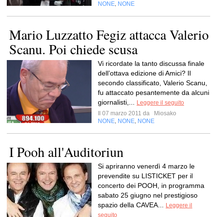
NONE
NONE
,
Mario Luzzatto Fegiz attacca Valerio
Scanu. Poi chiede scusa
Vi ricordate la tanto discussa finale
dell’ottava edizione di Amici? Il
secondo classificato, Valerio Scanu,
fu attaccato pesantemente da alcuni
giornalisti,...
Leggere il seguito
Il 07 marzo 2011 da
Miosako
NONE
NONE
NONE
,
,
I Pooh all'Auditoriun
Si apriranno venerdì 4 marzo le
prevendite su LISTICKET per il
concerto dei POOH, in programma
sabato 25 giugno nel prestigioso
spazio della CAVEA...
Leggere il
seguito