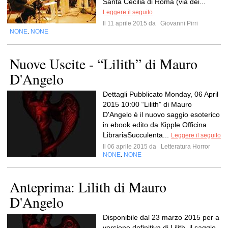
Santa Cecilia di Roma (via dei...
Leggere il seguito
Il 11 aprile 2015 da
Giovanni Pirri
NONE
NONE
,
Nuove Uscite - “Lilith” di Mauro
D'Angelo
Dettagli Pubblicato Monday, 06 April
2015 10:00 “Lilith” di Mauro
D'Angelo è il nuovo saggio esoterico
in ebook edito da Kipple Officina
LibrariaSucculenta...
Leggere il seguito
Il 06 aprile 2015 da
Letteratura Horror
NONE
NONE
,
Anteprima: Lilith di Mauro
D'Angelo
Disponibile dal 23 marzo 2015 per a
versione definitiva di Lilith, il saggio