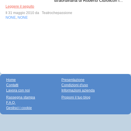
straordinaria di Roberto Ciufolicon l...
Leggere il seguito
Il 31 maggio 2010 da
Teatrochepassione
NONE
NONE
,
Home
Presentazione
Contatti
Condizioni d'uso
Lavora con noi
Informazioni azienda
Rassegna stampa
Proponi il tuo blog
F.A.Q.
Gestisci i cookie