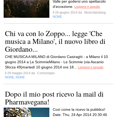
Valle per godersi uno spettacolo
d’eccezione.
Leggere il seguito
Il 26 giugno 2014 da
Musicstarsblog
NONE
Chi va con lo Zoppo... legge 'Che
musica a Milano', il nuovo libro di
Giordano...
CHE MUSICA A MILANO di Giordano Casiraghi - a Milano il 10
giugno 2014 a Le ScimmieMilano - Le Scimmie (via Ascanio
Sforza 49)martedì 10 giugno 2014 ore 18...
Leggere il seguito
Il 29 maggio 2014 da
Conlozoppo
NONE
NONE
,
Dopo il mio post ricevo la mail di
Pharmavegana!
Così come la ricevo la pubblico!
Date: Thu, 24 Apr 2014 20:30:46