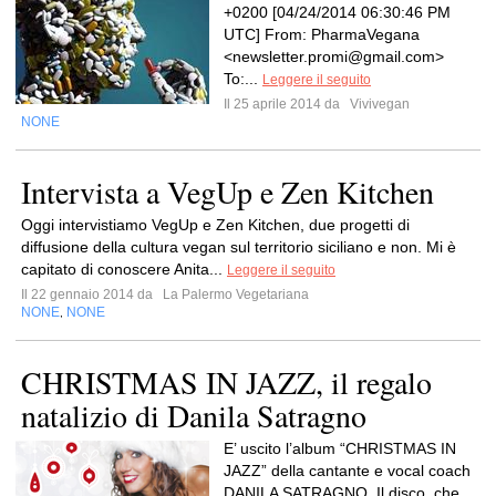
+0200 [04/24/2014 06:30:46 PM
UTC] From: PharmaVegana
<
newsletter.promi@gmail.com
>
To:...
Leggere il seguito
Il 25 aprile 2014 da
Vivivegan
NONE
Intervista a VegUp e Zen Kitchen
Oggi intervistiamo VegUp e Zen Kitchen, due progetti di
diffusione della cultura vegan sul territorio siciliano e non. Mi è
capitato di conoscere Anita...
Leggere il seguito
Il 22 gennaio 2014 da
La Palermo Vegetariana
NONE
NONE
,
CHRISTMAS IN JAZZ, il regalo
natalizio di Danila Satragno
E’ uscito l’album “CHRISTMAS IN
JAZZ” della cantante e vocal coach
DANILA SATRAGNO. Il disco, che