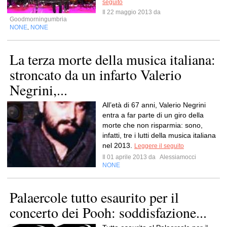
seguito
Il 22 maggio 2013 da
Goodmorningumbria
NONE
NONE
,
La terza morte della musica italiana:
stroncato da un infarto Valerio
Negrini,...
All’età di 67 anni, Valerio Negrini
entra a far parte di un giro della
morte che non risparmia: sono,
infatti, tre i lutti della musica italiana
nel 2013.
Leggere il seguito
Il 01 aprile 2013 da
Alessiamocci
NONE
Palaercole tutto esaurito per il
concerto dei Pooh: soddisfazione...