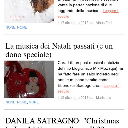
vanta la partecipazione di due
leggende della musica...
Leggere il
seguito
Il 17 dicembre 2013 da
Athos Enrile
NONE
NONE
,
La musica dei Natali passati (e un
dono speciale)
Cara Lilli,un post musical-natalizio
del mio blog-amico MikiMoz (qui) mi
ha fatto fare un salto indietro negli
anni e mi sono sentita come
Ebenezer Scrooge che...
Leggere il
seguito
Il 15 dicembre 2013 da
Marisnew
NONE
NONE
NONE
,
,
DANILA SATRAGNO: "Christmas