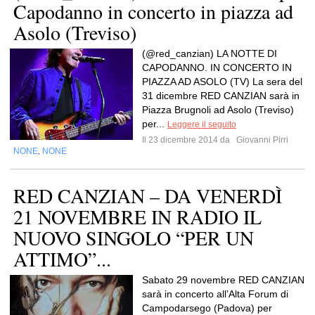
Capodanno in concerto in piazza ad
Asolo (Treviso)
(@red_canzian) LA NOTTE DI
CAPODANNO. IN CONCERTO IN
PIAZZA AD ASOLO (TV) La sera del
31 dicembre RED CANZIAN sarà in
Piazza Brugnoli ad Asolo (Treviso)
per...
Leggere il seguito
Il 23 dicembre 2014 da
Giovanni Pirri
NONE
NONE
,
RED CANZIAN – DA VENERDÌ
21 NOVEMBRE IN RADIO IL
NUOVO SINGOLO “PER UN
ATTIMO”...
Sabato 29 novembre RED CANZIAN
sarà in concerto all’Alta Forum di
Campodarsego (Padova) per