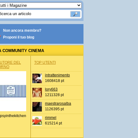
Non ancora membro?
Proponi il tuo blog
A COMMUNITY CINEMA
AUTORE DEL
TOP UTENTI
ORNO
intrattenimento
1608418 pt
lory663
1211328 pt
maestrarosalba
1126395 pt
psyinthekitchen
rimmel
615214 pt