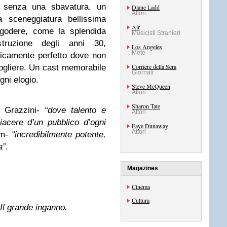
a senza una sbavatura, un
Diane Ladd
Attori
 sceneggiatura bellissima
Air
 godere, come la splendida
Musicisti Stranieri
ostruzione degli anni 30,
Los Angeles
Mete
ticamente perfetto dove non
Corriere della Sera
togliere. Un cast memorabile
Giornali
gni elogio.
Steve McQueen
Attori
Sharon Tate
 Grazzini-
“dove talento e
Attori
acere d’un pubblico d’ogni
Faye Dunaway
Attori
lm-
“incredibilmente potente,
a”
.
Magazines
Cinema
Cultura
Il grande inganno.