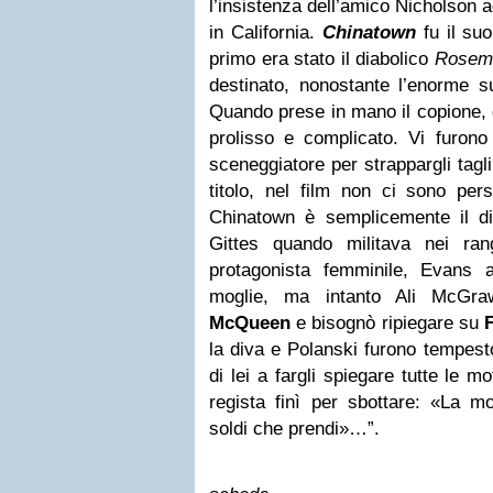
l’insistenza dell’amico Nicholson a
in California.
Chinatown
fu il suo
primo era stato il diabolico
Rosem
destinato, nonostante l’enorme su
Quando prese in mano il copione, g
prolisso e complicato. Vi furono
sceneggiatore per strappargli tagli
titolo, nel film non ci sono per
Chinatown è semplicemente il di
Gittes quando militava nei ran
protagonista femminile, Evans 
moglie, ma intanto Ali McGr
McQueen
e bisognò ripiegare su
la diva e Polanski furono tempestos
di lei a fargli spiegare tutte le m
regista finì per sbottare: «La mo
soldi che prendi»…”.