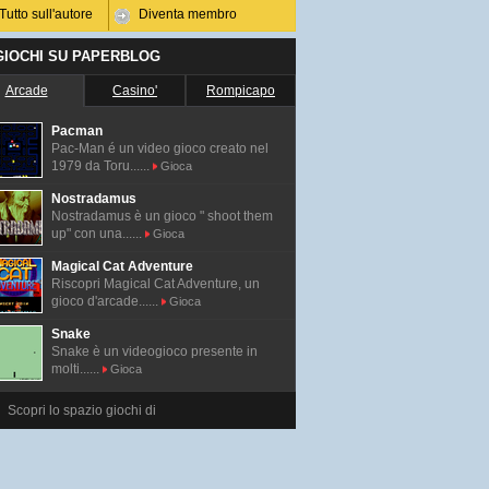
Tutto sull'autore
Diventa membro
 GIOCHI SU PAPERBLOG
Arcade
Casino'
Rompicapo
Pacman
Pac-Man é un video gioco creato nel
1979 da Toru......
Gioca
Nostradamus
Nostradamus è un gioco " shoot them
up" con una......
Gioca
Magical Cat Adventure
Riscopri Magical Cat Adventure, un
gioco d'arcade......
Gioca
Snake
Snake è un videogioco presente in
molti......
Gioca
Scopri lo spazio giochi di