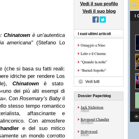
Vedi il suo profilo
Vedi il suo blog
I
I suoi ultimi articoli
o:
Chinatown
è un’autentica
fia americana”
(Stefano Lo
Omaggio a Nino
Lelio e il Cinema
“Quando la notte”
(che si basa su fatti reali:
“Buried-Sepolto”
pere idriche per rendere Los
Vedi tutti
ile),
Chinatown
è stato
«
uno dei più alti esempi di
Dossier Paperblog
ma
»
. Con
Rosemary’s Baby
il
ello stesso tempo romantico
Jack Nicholson
Attori
ialista, affascinante e
Raymond Chandler
alinconico. Con atmosfere
Scrittori
handler
e del suo mitico
Hollywood
osamente un mondo corrotto
Mete