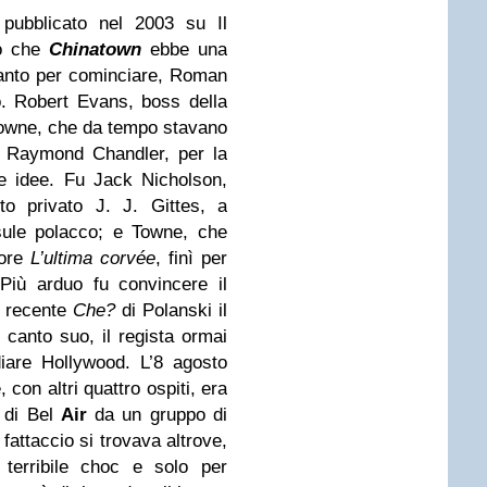
 pubblicato nel 2003 su Il
o che
Chinatown
ebbe una
“Tanto per cominciare, Roman
o. Robert Evans, boss della
Towne, che da tempo stavano
le Raymond Chandler, per la
e idee. Fu Jack Nicholson,
to privato J. J. Gittes, a
esule polacco; e Towne, che
tore
L’ultima corvée
, finì per
 Più arduo fu convincere il
l recente
Che?
di Polanski il
al canto suo, il regista ormai
iare Hollywood. L’8 agosto
 con altri quattro ospiti, era
 di Bel
Air
da un gruppo di
l fattaccio si trovava altrove,
 terribile choc e solo per