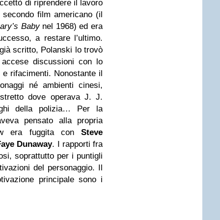
ccettò di riprendere il lavoro
 secondo film americano (il
ary’s Baby
nel 1968) ed era
ccesso, a restare l’ultimo.
ià scritto, Polanski lo trovò
 accese discussioni con lo
 e rifacimenti. Nonostante il
sonaggi né ambienti cinesi,
stretto dove operava J. J.
ghi della polizia… Per la
aveva pensato alla propria
aw era fuggita con
Steve
Faye Dunaway
. I rapporti fra
i, soprattutto per i puntigli
otivazioni del personaggio. Il
tivazione principale sono i