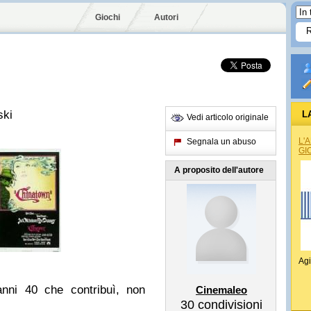
Giochi
Autori
ski
L
Vedi articolo originale
L'
Segnala un abuso
GI
A proposito dell'autore
Agi
anni 40 che contribuì, non
Cinemaleo
30
condivisioni