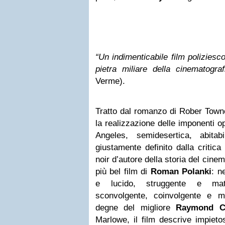
“Un indimenticabile film poliziesc
pietra miliare della cinematogra
Verme).
Tratto dal romanzo di Rober Towne 
la realizzazione delle imponenti o
Angeles, semidesertica, abitab
giustamente definito dalla critica
noir d’autore della storia del cine
più bel film di
Roman Polanki
: n
e lucido, struggente e mater
sconvolgente, coinvolgente e m
degne del migliore
Raymond C
Marlowe, il film descrive impiet