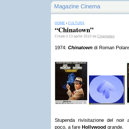
Magazine Cinema
HOME
›
CULTURA
“Chinatown”
Creato il 13 aprile 2010 da
Cinemaleo
1974:
Chinatown
di Roman Polan
Stupenda rivisitazione del noir 
poco, a fare
Hollywood
grande.