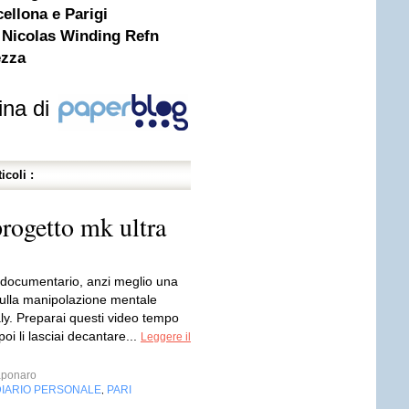
cellona e Parigi
i Nicolas Winding Refn
ezza
ina di
icoli :
progetto mk ultra
 documentario, anzi meglio una
ulla manipolazione mentale
ly. Preparai questi video tempo
poi li lasciai decantare...
Leggere il
aponaro
DIARIO PERSONALE
PARI
,