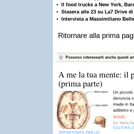
Il food trucks a New York, Bar
Stasera alle 23 su La7 Drive d
Intervista a Massimiliano Bell
Ritornare alla prima pag
Possono interessarti anche questi art
A me la tua mente: il 
(prima parte)
Un piccolo
denuncia s
made in Ita
addietro e 
seguito
Da
Marta S
CULTURA
,
OPPORTUNITÀ
PER LEI
,