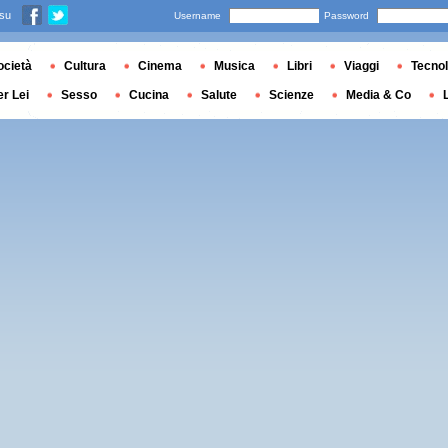
 su
Username
Password
ocietà
Cultura
Cinema
Musica
Libri
Viaggi
Tecnol
er Lei
Sesso
Cucina
Salute
Scienze
Media & Co