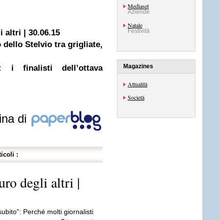
Mediaset
Aziende
Natale
Festività
 altri | 30.06.15
dello Stelvio tra grigliate,
Magazines
i finalisti dell’ottava
Attualità
Società
ina di
icoli :
ro degli altri |
ubito”: Perché molti giornalisti