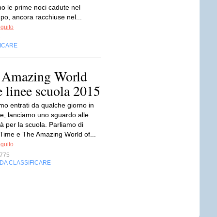
o le prime noci cadute nel
po, ancora racchiuse nel...
eguito
e
FICARE
e Amazing World
e linee scuola 2015
mo entrati da qualche giorno in
te, lanciamo uno sguardo alle
à per la scuola. Parliamo di
Time e The Amazing World of...
eguito
775
DA CLASSIFICARE