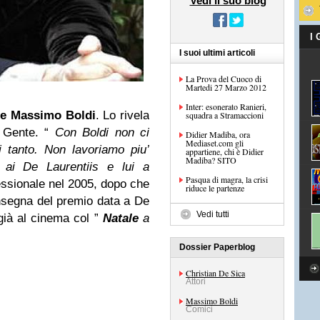
Vedi il suo blog
I
I suoi ultimi articoli
La Prova del Cuoco di
Martedi 27 Marzo 2012
Inter: esonerato Ranieri,
e Massimo Boldi
. Lo rivela
squadra a Stramaccioni
e Gente. “
Con Boldi non ci
Didier Madiba, ora
Mediaset.com gli
ni tanto. Non lavoriamo piu’
appartiene, chi è Didier
Madiba? SITO
 ai De Laurentiis e lui a
Pasqua di magra, la crisi
essionale nel 2005, dopo che
riduce le partenze
consegna del premio data a De
Vedi tutti
 già al cinema col ”
Natale
a
Dossier Paperblog
Christian De Sica
Attori
Massimo Boldi
Comici