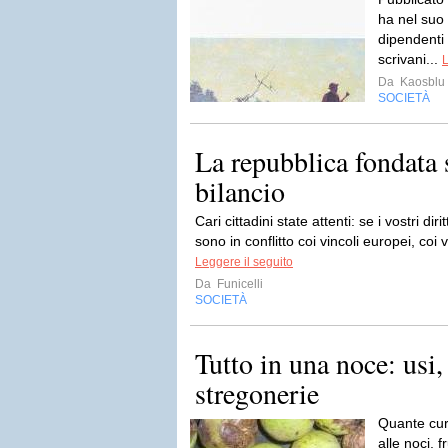
ha nel suo 
dipendenti
scrivani...
L
Da
Kaosblu
SOCIETÀ
La repubblica fondata 
bilancio
Cari cittadini state attenti: se i vostri diri
sono in conflitto coi vincoli europei, coi v
Leggere il seguito
Da
Funicelli
SOCIETÀ
Tutto in una noce: usi, 
stregonerie
Quante cur
alle noci, f