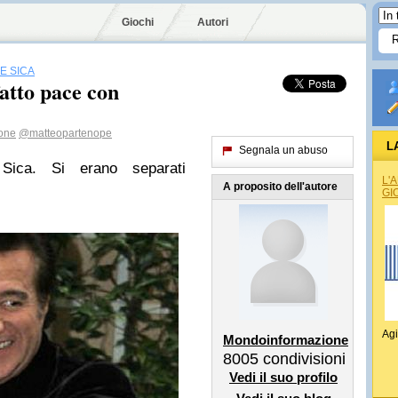
Giochi
Autori
E SICA
atto pace con
one
@matteopartenope
L
Segnala un abuso
ica. Si erano separati
L'
A proposito dell'autore
GI
Agi
Mondoinformazione
8005
condivisioni
Vedi il suo profilo