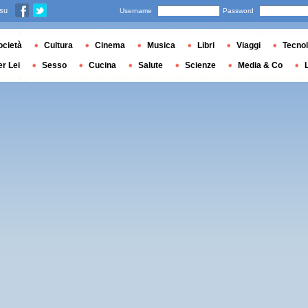
 su
Username
Password
ocietà
Cultura
Cinema
Musica
Libri
Viaggi
Tecnol
er Lei
Sesso
Cucina
Salute
Scienze
Media & Co