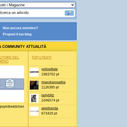
Non ancora membro?
Proponi il tuo blog
A COMMUNITY ATTUALITÀ
AUTORE DEL
TOP UTENTI
ORNO
yellowflate
1983762 pt
maestrarosalba
1126395 pt
ladyblitz
1046574 pt
psyinthekitchen
apietrarota
673425 pt