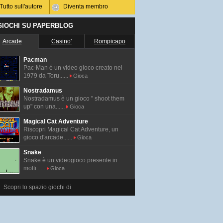
Tutto sull'autore
Diventa membro
 GIOCHI SU PAPERBLOG
Arcade
Casino'
Rompicapo
Pacman
Pac-Man é un video gioco creato nel
1979 da Toru......
Gioca
Nostradamus
Nostradamus è un gioco " shoot them
up" con una......
Gioca
Magical Cat Adventure
Riscopri Magical Cat Adventure, un
gioco d'arcade......
Gioca
Snake
Snake è un videogioco presente in
molti......
Gioca
Scopri lo spazio giochi di