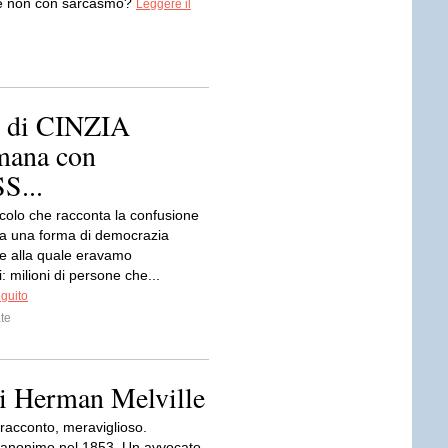
 se non con sarcasmo?
Leggere il
o di CINZIA
mana con
...
colo che racconta la confusione
a una forma di democrazia
ale alla quale eravamo
: milioni di persone che...
eguito
te
di Herman Melville
 racconto, meraviglioso.
 anonimo nel 1853. Un avvocato