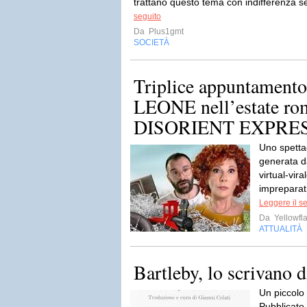
trattano questo tema con indifferenza
seguito
Da
Plus1gmt
SOCIETÀ
Triplice appuntament
LEONE nell’estate ro
DISORIENT EXPRESS
Uno spetta
generata d
virtual-vir
impreparati
Leggere il s
Da
Yellowfla
ATTUALITÀ
Bartleby, lo scrivano 
Un piccolo
Pubblicato