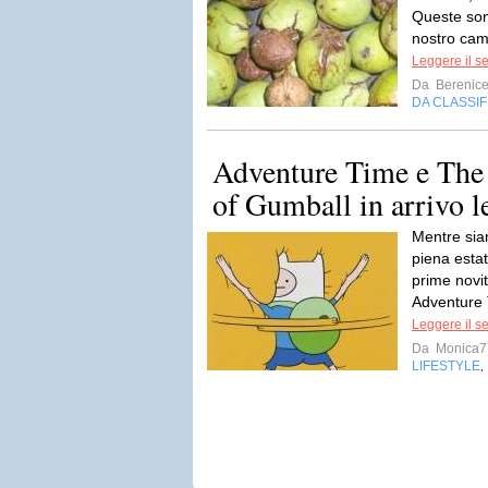
Queste son
nostro cam
Leggere il s
Da
Berenic
DA CLASSI
Adventure Time e Th
of Gumball in arrivo l
Mentre sia
piena esta
prime novit
Adventure 
Leggere il s
Da
Monica7
LIFESTYLE
,