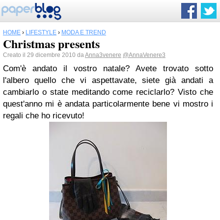
HOME
›
LIFESTYLE
›
MODA E TREND
Christmas presents
Creato il 29 dicembre 2010 da
Anna3venere
@AnnaVenere3
Com'è andato il vostro natale? Avete trovato sotto
l'albero quello che vi aspettavate, siete già andati a
cambiarlo o state meditando come reciclarlo? Visto che
quest'anno mi è andata particolarmente bene vi mostro i
regali che ho ricevuto!