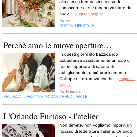
allo stesso tempo sei curiosa di
conoscerne altri e magari valutare dei
nuov...
Leggere il seguito
Da
Anna
COPPIA
LIFESTYLE
,
Perchè amo le nuove aperture…
In questi giorni sto bazzicando
abbastanza assiduamente un paio di
recenti aperture di catene di
abbigliamento, e più precisamente :
Calliope e Terranova che he...
Leggere il
seguito
Da
Nonnaso
BELLEZZA
LIFESTYLE
MODA E TREND
PER LEI
,
,
,
L'Orlando Furioso - l'atelier
Non temete, non vogliamo imporvi un
ripasso di letteratura italiana, Orlando