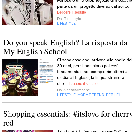
Furioso è un atelier/negozio di moda ch
parte da un progetto diverso dal solito.
Leggere il seguito
Da
Torinostyle
LIFESTYLE
Do you speak English? La risposta da
My English School
Ci sono cose che, arrivata alla soglia de
30 anni, pensi non siano poi così
fondamentali, ad esempio rimettersi a
studiare l’Inglese, la lingua straniera
che...
Leggere il seguito
Da
Alessandrapepe
LIFESTYLE
MODA E TREND
PER LEI
,
,
Shopping essentials: #itslove for cherr
red
Tshirt OVS + Cardigan cotone (2×1) e