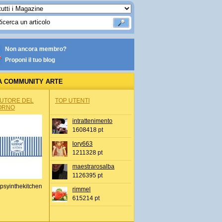
Non ancora membro?
Proponi il tuo blog
A COMMUNITY ARTE
AUTORE DEL
TOP UTENTI
ORNO
intrattenimento
1608418 pt
lory663
1211328 pt
maestrarosalba
1126395 pt
psyinthekitchen
rimmel
615214 pt