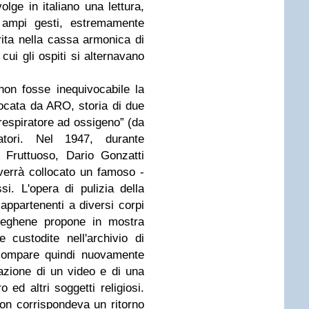
ge in italiano una lettura,
n ampi gesti, estremamente
erita nella cassa armonica di
cui gli ospiti si alternavano
non fosse inequivocabile la
evocata da ARO, storia di due
espiratore ad ossigeno” (da
tori. Nel 1947, durante
 Fruttuoso, Dario Gonzatti
 verrà collocato un famoso -
si. L'opera di pulizia della
 appartenenti a diversi corpi
 Seghene propone in mostra
custodite nell'archivio di
 compare quindi nuovamente
zazione di un video e di una
ed altri soggetti religiosi.
non corrispondeva un ritorno