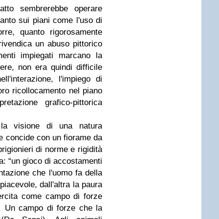
atto sembrerebbe operare
anto sui piani come l'uso di
orre, quanto rigorosamente
 rivendica un abuso pittorico
menti impiegati marcano la
re, non era quindi difficile
l'interazione, l'impiego di
oro ricollocamento nel piano
retazione grafico-pittorica
 la visione di una natura
te concide con un fiorame da
rigionieri di norme e rigidità
ta: “un gioco di accostamenti
ntazione che l'uomo fa della
iacevole, dall'altra la paura
ercita come campo di forze
ie. Un campo di forze che la