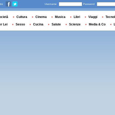
 su
Username
Password
ocietà
Cultura
Cinema
Musica
Libri
Viaggi
Tecnol
er Lei
Sesso
Cucina
Salute
Scienze
Media & Co