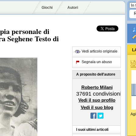
Giochi
Autori
ia personale di
ra Seghene Testo di
L
Vedi articolo originale
L'
Segnala un abuso
GI
A proposito dell'autore
Roberto Milani
37691
condivisioni
Vedi il suo profilo
Vedi il suo blog
Agi
I suoi ultimi articoli