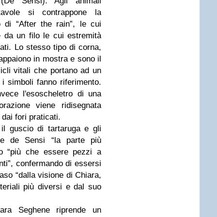
(De Sensi). Agli animali
 tavole si contrappone la
di “After the rain”, le cui
da un filo le cui estremità
ati. Lo stesso tipo di corna,
 appaiono in mostra e sono il
icli vitali che portano ad un
i simboli fanno riferimento.
vece l'esoscheletro di una
orazione viene ridisegnata
dai fori praticati.
il guscio di tartaruga e gli
le de Sensi “la parte più
to “più che essere pezzi a
ti”, confermando di essersi
aso “dalla visione di Chiara,
teriali più diversi e dal suo
ara Seghene riprende un