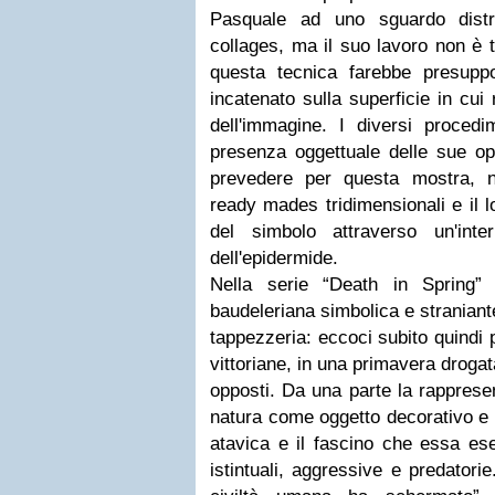
Pasquale ad uno sguardo distr
collages, ma il suo lavoro non è t
questa tecnica farebbe presupp
incatenato sulla superficie in cui
dell'immagine. I diversi procedi
presenza oggettuale delle sue ope
prevedere per questa mostra, nel
ready mades tridimensionali e il l
del simbolo attraverso un'interp
dell'epidermide.
Nella serie “Death in Spring”
baudeleriana simbolica e stranian
tappezzeria: eccoci subito quindi p
vittoriane, in una primavera droga
opposti. Da una parte la rapprese
natura come oggetto decorativo e p
atavica e il fascino che essa es
istintuali, aggressive e predator