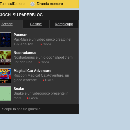
Tutto sull'autore
Diventa membro
 GIOCHI SU PAPERBLOG
Arcade
Casino'
Rompicapo
Pacman
Pac-Man é un video gioco creato nel
1979 da Toru......
Gioca
Nostradamus
Nostradamus è un gioco " shoot them
up" con una......
Gioca
Magical Cat Adventure
Riscopri Magical Cat Adventure, un
gioco d'arcade......
Gioca
Snake
Snake è un videogioco presente in
molti......
Gioca
Scopri lo spazio giochi di