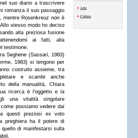
nel suo diario a trascrivere
Arte
chi romanza il suo passaggio
Cultura
ti, mentre Rosenkreuz non è
 Allo stesso modo ho deciso
sando alla preziosa fusione
attenendomi ai fatti, alla
del testimone.
ara Seghene (Sassari, 1983)
erme, 1983) si tengono per
nno costruito assieme, tra
mpletare e scambi anche
ito della manualità, Chiara
ua ricerca è l'oggetto e la
gli una vitalità singolare
: come possiamo vedere dai
a questi preziosi ex voto
la preghiera ha il potere di
quello di manifestarsi sulla
bili.