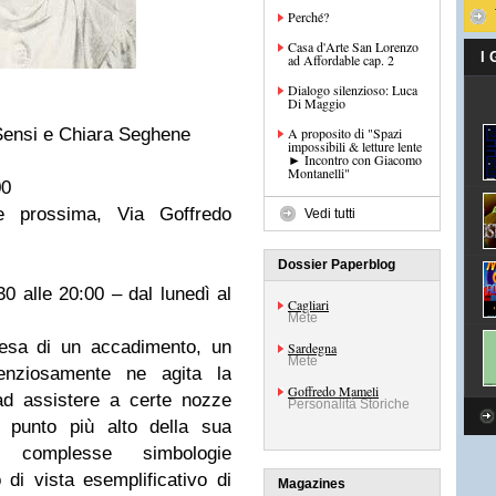
Perché?
Casa d'Arte San Lorenzo
I
ad Affordable cap. 2
Dialogo silenzioso: Luca
Di Maggio
Sensi e Chiara Seghene
A proposito di "Spazi
impossibili & letture lente
► Incontro con Giacomo
Montanelli"
00
 prossima, Via Goffredo
Vedi tutti
Dossier Paperblog
:30 alle 20:00 – dal lunedì al
Cagliari
Mete
tesa di un accadimento, un
Sardegna
Mete
ilenziosamente ne agita la
Goffredo Mameli
o ad assistere a certe nozze
Personalità Storiche
 punto più alto della sua
e complesse simbologie
 di vista esemplificativo di
Magazines