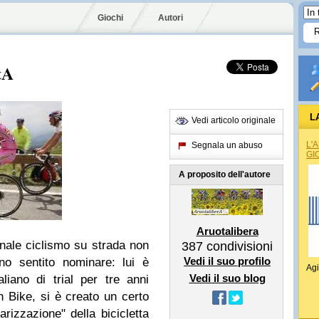
Giochi
Autori
tA
L
Vedi articolo originale
L'
Segnala un abuso
GI
A proposito dell'autore
Aruotalibera
onale ciclismo su strada non
387
condivisioni
Vedi il suo profilo
no sentito nominare: lui è
Agi
Vedi il suo blog
iano di trial per tre anni
 Bike, si è creato un certo
arizzazione" della bicicletta