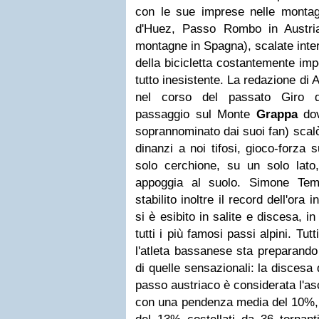
con le sue imprese nelle monta
d'Huez, Passo Rombo in Austri
montagne in Spagna), scalate inte
della bicicletta costantemente imp
tutto inesistente. La redazione di 
nel corso del passato Giro d'
passaggio sul Monte
Grappa
dov
soprannominato dai suoi fan) scalò
dinanzi a noi tifosi, gioco-forza
solo cerchione, su un solo lat
appoggia al suolo. Simone Tem
stabilito inoltre il record dell'ora 
si è esibito in salite e discesa, i
tutti i più famosi passi alpini. Tutt
l'atleta bassanese sta preparando
di quelle sensazionali: la discesa
passo austriaco è considerata l'a
con una pendenza media del 10%, d