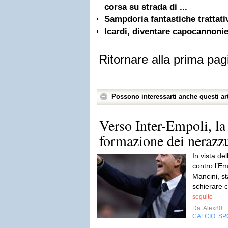
corsa su strada di ...
Sampdoria fantastiche trattati
Icardi, diventare capocannoni
Ritornare alla prima pag
Possono interessarti anche questi art
Verso Inter-Empoli, la
formazione dei nerazzu
In vista de
contro l’Emp
Mancini, s
schierare c
seguito
Da
Alex80
CALCIO
SP
,