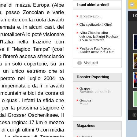
gne di mezza Europa (Alpe
I suoi ultimi articoli
a, passo Zoncolan e varie
Il nostro giro...
I
ramente con la ruota davanti
Che spettacolo il Giro!
ennata e, in alcuni casi, del
Altra Classica, altro
AruotaliberA lo potè visionare
outsider, la Parigi-Roubaix
a Van Summeren
Italia nella frazione con
Vuelta de Pais Vasco:
e il "Magico Tempe" (così
Kloden mette in fila tutti
 l'interò ascesa sfrecciando
 su un solo copertone, su un
Vedi tutti
o, un unico estremo che si
Dossier Paperblog
perato nel luglio 2004 ha
in impennata e da lì in avanti
Grappa
Bevande alcooliche
n mountain e bici da corsa di
i o quasi. Infatti la sfida che
Genova
Mete
 per la prossima stagione è
 dal Grosser Oscheniksee. Il
scesa regina: 17 km e mezzo
Magazines
i cui gli ultimi 9 con media
Ciclismo