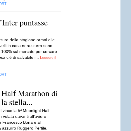
ORT
l’Inter puntasse
sura della stagione ormai alle
rvelli in casa nerazzurra sono
al 100% sul mercato per cercare
sa c’è di salvabile i...
Leggere il
ORT
t Half Marathon di
a stella...
 vince la 5ª Moonlight Half
 volata davanti all’aviere
 Francesco Bona e al
 azzurro Ruggero Pertile,