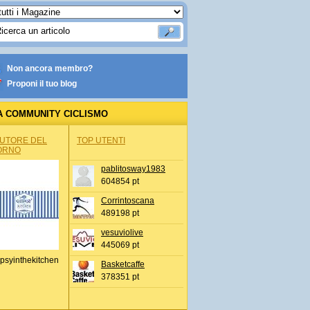
Non ancora membro?
Proponi il tuo blog
A COMMUNITY CICLISMO
AUTORE DEL
TOP UTENTI
ORNO
pablitosway1983
604854 pt
Corrintoscana
489198 pt
vesuviolive
445069 pt
psyinthekitchen
Basketcaffe
378351 pt