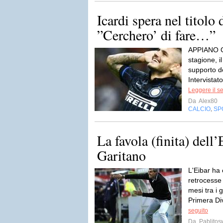
Icardi spera nel titolo
”Cerchero’ di fare…”
APPIANO GE
stagione, il
supporto de
Intervistat
Leggere il s
Da
Alex80
CALCIO
SP
,
La favola (finita) dell
Garitano
L'Eibar ha 
retrocesse
mesi tra i g
Primera Divi
seguito
Da
Pablito