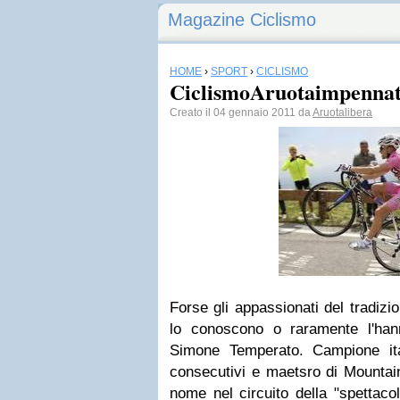
Magazine Ciclismo
HOME
›
SPORT
›
CICLISMO
CiclismoAruotaimpenna
Creato il 04 gennaio 2011 da
Aruotalibera
Forse gli appassionati del tradizi
lo conoscono o raramente l'han
Simone Temperato. Campione ital
consecutivi e maetsro di Mountain
nome nel circuito della "spettacol