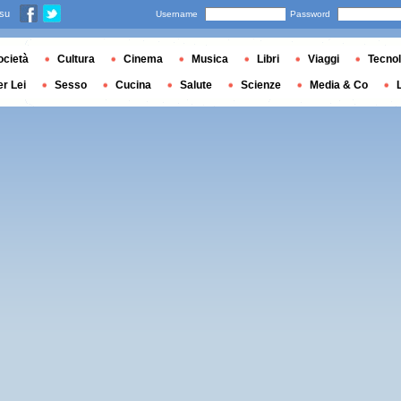
 su
Username
Password
ocietà
Cultura
Cinema
Musica
Libri
Viaggi
Tecnol
er Lei
Sesso
Cucina
Salute
Scienze
Media & Co