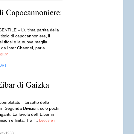
 di Capocannoniere:
NTILE – L’ultima partita della
 titolo di capocannoniere, il
i tifosi e la nuova maglia.
o da Inter Channel, parla...
eguito
ORT
’Eibar di Gaizka
completato il terzetto delle
 in Segunda Division, solo pochi
iganti. La favola dell' Eibar in
sión è finita. Tra l...
Leggere il
sway1983