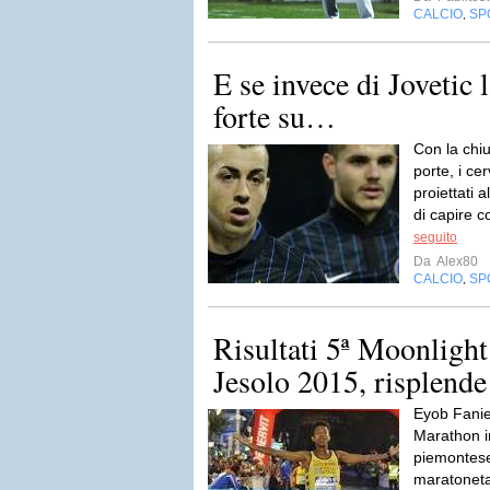
CALCIO
SP
,
E se invece di Jovetic 
forte su…
Con la chiu
porte, i ce
proiettati 
di capire co
seguito
Da
Alex80
CALCIO
SP
,
Risultati 5ª Moonligh
Jesolo 2015, risplende l
Eyob Faniel
Marathon in
piemontese
maratoneta