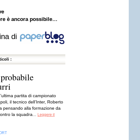
ve
ere è ancora possibile…
ina di
icoli :
 probabile
rri
ll’ultima partita di campionato
oli, il tecnico dell’Inter, Roberto
ta pensando alla formazione da
ontro la squadra...
Leggere il
ORT