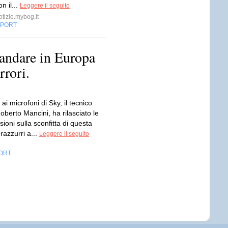
n il...
Leggere il seguito
otizie.mybog.it
SPORT
andare in Europa
rrori.
 ai microfoni di Sky, il tecnico
 Roberto Mancini, ha rilasciato le
ioni sulla sconfitta di questa
razzurri a...
Leggere il seguito
ORT