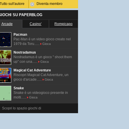
Tutto sull'autore
Diventa membro
 GIOCHI SU PAPERBLOG
Arcade
Casino'
Rompicapo
Pacman
Pac-Man é un video gioco creato nel
1979 da Toru......
Gioca
Nostradamus
Nostradamus è un gioco " shoot them
up" con una......
Gioca
Magical Cat Adventure
Riscopri Magical Cat Adventure, un
gioco d'arcade......
Gioca
Snake
Snake è un videogioco presente in
molti......
Gioca
Scopri lo spazio giochi di