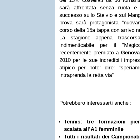
del 13% costellati da 36 tornant
sarà affrontata senza ruota e
successo sullo Stelvio e sul Mang
prova sarà protagonista "nuovame
corso della 15a tappa con arrivo ne
La stagione appena trascor
indimenticabile per il "Mag
recentemente premiato a
Genova
2010 per le sue incredibili impre
atipico per poter dire: "speria
intraprenda la retta via"
Potrebbero interessarti anche :
Tennis: tre formazioni pie
scalata all’A1 femminile
Tutti i risultati dei Campionat