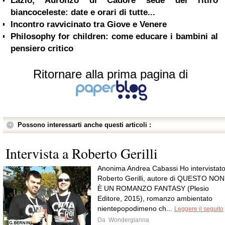
Lazio, Auronzo di Cadore sede del ritiro
biancoceleste: date e orari di tutte...
Incontro ravvicinato tra Giove e Venere
Philosophy for children: come educare i bambini al
pensiero critico
Ritornare alla prima pagina di
Possono interessarti anche questi articoli :
Intervista a Roberto Gerilli
Anonima Andrea Cabassi Ho intervistat
Roberto Gerilli, autore di QUESTO NON
È UN ROMANZO FANTASY (Plesio
Editore, 2015), romanzo ambientato
nientepopodimeno ch...
Leggere il seguito
Da
Wondergianna