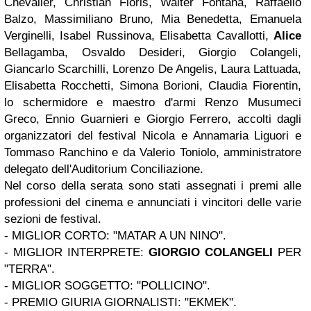
Chevalier, Christian Floris, Walter Fontana, Raffaello
Balzo, Massimiliano Bruno, Mia Benedetta, Emanuela
Verginelli, Isabel Russinova, Elisabetta Cavallotti,
Alice
Bellagamba, Osvaldo Desideri, Giorgio Colangeli,
Giancarlo Scarchilli, Lorenzo De Angelis, Laura Lattuada,
Elisabetta Rocchetti, Simona Borioni, Claudia Fiorentin,
lo schermidore e maestro d'armi Renzo Musumeci
Greco, Ennio Guarnieri e Giorgio Ferrero, accolti dagli
organizzatori del festival Nicola e Annamaria Liguori e
Tommaso Ranchino e da Valerio Toniolo, amministratore
delegato dell'Auditorium Conciliazione.
Nel corso della serata sono stati assegnati i premi alle
professioni del cinema e annunciati i vincitori delle varie
sezioni de festival.
- MIGLIOR CORTO: "MATAR A UN NINO".
- MIGLIOR INTERPRETE:
GIORGIO COLANGELI
PER
"TERRA".
- MIGLIOR SOGGETTO: "POLLICINO".
- PREMIO GIURIA GIORNALISTI: "EKMEK".