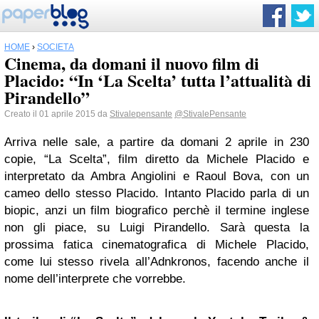
HOME
›
SOCIETÀ
Cinema, da domani il nuovo film di
Placido: “In ‘La Scelta’ tutta l’attualità di
Pirandello”
Creato il 01 aprile 2015 da
Stivalepensante
@StivalePensante
Arriva nelle sale, a partire da domani 2 aprile in 230
copie, “La Scelta”, film diretto da Michele Placido e
interpretato da Ambra Angiolini e Raoul Bova, con un
cameo dello stesso Placido. Intanto Placido parla di un
biopic, anzi un film biografico perchè il termine inglese
non gli piace, su Luigi Pirandello. Sarà questa la
prossima fatica cinematografica di Michele Placido,
come lui stesso rivela all’Adnkronos, facendo anche il
nome dell’interprete che vorrebbe.