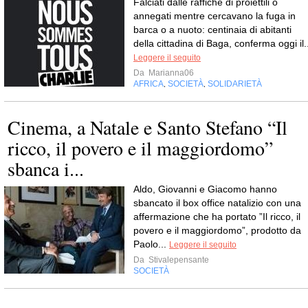
Falciati dalle raffiche di proiettili o
annegati mentre cercavano la fuga in
barca o a nuoto: centinaia di abitanti
della cittadina di Baga, conferma oggi il.
Leggere il seguito
Da
Marianna06
AFRICA
SOCIETÀ
SOLIDARIETÀ
,
,
Cinema, a Natale e Santo Stefano “Il
ricco, il povero e il maggiordomo”
sbanca i...
Aldo, Giovanni e Giacomo hanno
sbancato il box office natalizio con una
affermazione che ha portato ”Il ricco, il
povero e il maggiordomo”, prodotto da
Paolo...
Leggere il seguito
Da
Stivalepensante
SOCIETÀ