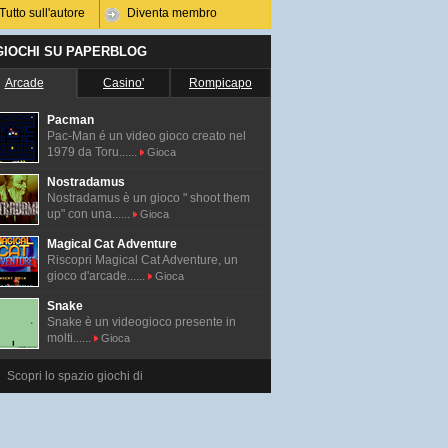
Tutto sull'autore
Diventa membro
 GIOCHI SU PAPERBLOG
Arcade
Casino'
Rompicapo
Pacman
Pac-Man é un video gioco creato nel
1979 da Toru......
Gioca
Nostradamus
Nostradamus è un gioco " shoot them
up" con una......
Gioca
Magical Cat Adventure
Riscopri Magical Cat Adventure, un
gioco d'arcade......
Gioca
Snake
Snake è un videogioco presente in
molti......
Gioca
Scopri lo spazio giochi di