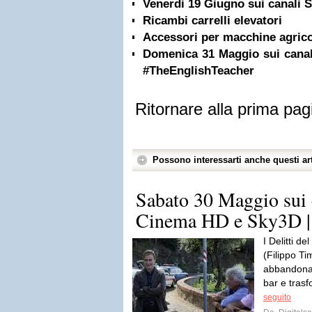
Venerdi 19 Giugno sui canali
Ricambi carrelli elevatori
Accessori per macchine agric
Domenica 31 Maggio sui cana
#TheEnglishTeacher
Ritornare alla prima pag
Possono interessarti anche questi art
Sabato 30 Maggio sui 
Cinema HD e Sky3D 
I Delitti 
(Filippo Ti
abbandonato
bar e trasf
seguito