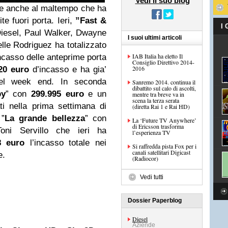
Vedi il suo blog
ie anche al maltempo che ha
te fuori porta. Ieri,
”Fast &
I
 Diesel, Paul Walker, Dwayne
I suoi ultimi articoli
le Rodriguez ha totalizzato
IAB Italia ha eletto Il
ncasso delle anteprime porta
Consiglio Direttivo 2014-
2016
20 euro
d’incasso e ha gia’
del week end. In seconda
Sanremo 2014. continua il
dibattito sul calo di ascolti,
by
” con
299.995 euro
e un
mentre tra breve va in
scena la terza serata
i nella prima settimana di
(diretta Rai 1 e Rai HD)
 ”
La grande bellezza
” con
La ‘Future TV Anywhere’
di Ericsson trasforma
Toni Servillo che ieri ha
l’esperienza TV
78 euro
l’incasso totale nei
Si raffredda pista Fox per i
canali satellitari Digicast
e.
(Radiocor)
Vedi tutti
Dossier Paperblog
Diesel
Aziende