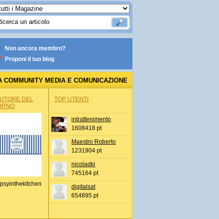
Non ancora membro?
Proponi il tuo blog
A COMMUNITY MEDIA E COMUNICAZIONE
AUTORE DEL
TOP UTENTI
ORNO
intrattenimento
1608418 pt
Maestro Roberto
1231904 pt
nicoladki
745164 pt
psyinthekitchen
digitalsat
654895 pt