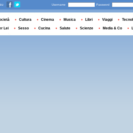
 su
Username
Password
ocietà
Cultura
Cinema
Musica
Libri
Viaggi
Tecnol
er Lei
Sesso
Cucina
Salute
Scienze
Media & Co