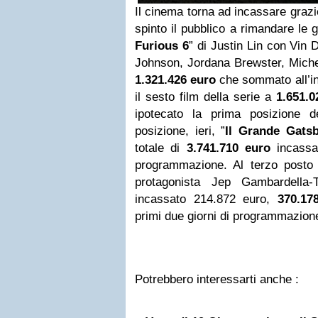
Il cinema torna ad incassare graz
spinto il pubblico a rimandare le gi
Furious 6
” di Justin Lin con Vin
Johnson, Jordana Brewster, Michel
1.321.426 euro
che sommato all’i
il sesto film della serie a
1.651.0
ipotecato la prima posizione 
posizione, ieri, ”
Il Grande Gats
totale di
3.741.710 euro
incassat
programmazione. Al terzo posto
protagonista Jep Gambardella-
incassato 214.872 euro,
370.1
primi due giorni di programmazion
Potrebbero interessarti anche :