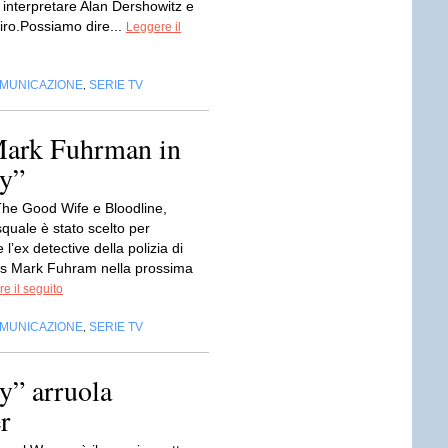
r interpretare Alan Dershowitz e
iro.Possiamo dire...
Leggere il
OMUNICAZIONE
SERIE TV
,
 Mark Fuhrman in
y”
 The Good Wife e Bloodline,
quale è stato scelto per
 l’ex detective della polizia di
s Mark Fuhram nella prossima
e il seguito
OMUNICAZIONE
SERIE TV
,
y” arruola
r