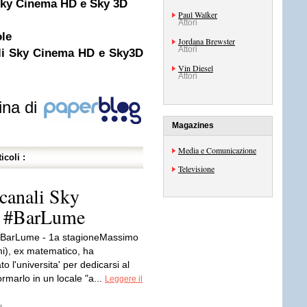
 Sky Cinema HD e Sky 3D
Paul Walker
Attori
ole
Jordana Brewster
Attori
li Sky Cinema HD e Sky3D
Vin Diesel
Attori
ina di
Magazines
Media e Comunicazione
icoli :
Televisione
canali Sky
| #BarLume
del BarLume - 1a stagioneMassimo
mi), ex matematico, ha
 l'universita' per dedicarsi al
ormarlo in un locale "a...
Leggere il