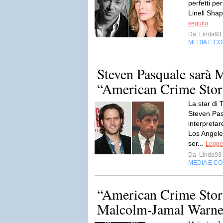
perfetti pe
Linell Shap
seguito
Da
Linda93
MEDIA E C
Steven Pasquale sarà
“American Crime Stor
La star di
Steven Pas
interpretare
Los Angele
ser...
Legger
Da
Linda93
MEDIA E C
“American Crime Stor
Malcolm-Jamal Warne