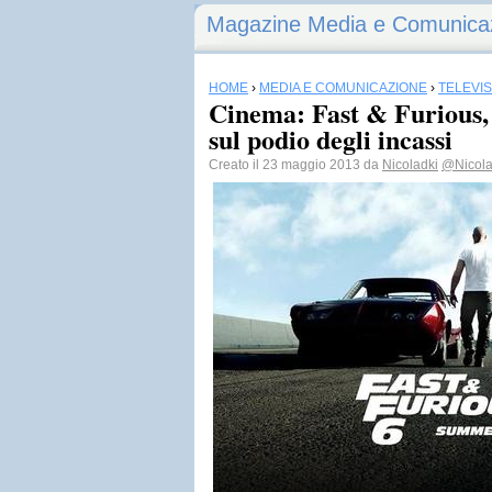
Magazine Media e Comunica
HOME
›
MEDIA E COMUNICAZIONE
›
TELEVI
Cinema: Fast & Furious, 
sul podio degli incassi
Creato il 23 maggio 2013 da
Nicoladki
@Nicol