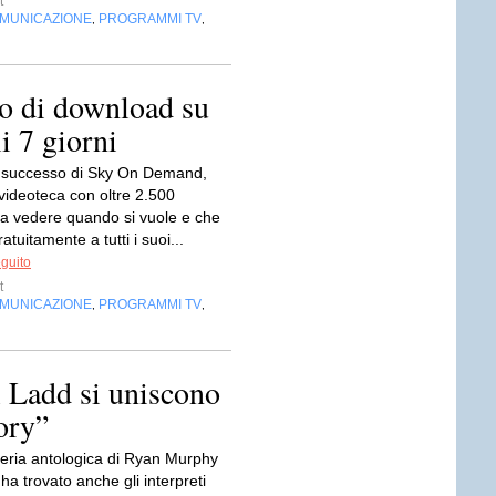
t
OMUNICAZIONE
PROGRAMMI TV
,
,
zo di download su
 7 giorni
l successo di Sky On Demand,
 videoteca con oltre 2.500
da vedere quando si vuole e che
atuitamente a tutti i suoi...
eguito
t
OMUNICAZIONE
PROGRAMMI TV
,
,
 Ladd si uniscono
ory”
eria antologica di Ryan Murphy
ha trovato anche gli interpreti