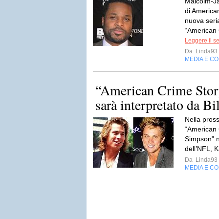
Malcolm-Ja
di American
nuova seri
“American 
Leggere il s
Da
Linda93
MEDIA E C
“American Crime Stor
sarà interpretato da B
Nella pros
“American 
Simpson” n
dell’NFL, K
Da
Linda93
MEDIA E C