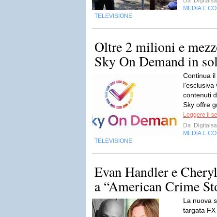
Da
Digitalsa
MEDIA E C
TELEVISIONE
Oltre 2 milioni e mez
Sky On Demand in soli
Continua i
l'esclusiva
contenuti 
Sky offre gr
Leggere il s
Da
Digitalsa
MEDIA E C
TELEVISIONE
Evan Handler e Cheryl
a “American Crime St
La nuova s
targata FX 