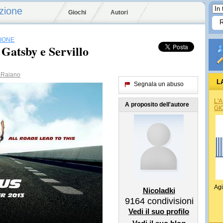
zione
Giochi
Autori
SIONE
Gatsby e Servillo
aRaiano
L
Segnala un abuso
L'
A proposito dell'autore
GI
Agi
Nicoladki
9164
condivisioni
Vedi il suo profilo