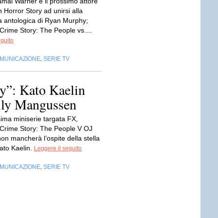
mal Warner è il prossimo attore
 Horror Story ad unirsi alla
a antologica di Ryan Murphy;
Crime Story: The People vs....
eguito
OMUNICAZIONE
SERIE TV
,
y”: Kato Kaelin
illy Mangussen
sima miniserie targata FX,
Crime Story: The People V OJ
on mancherà l’ospite della stella
ato Kaelin.
Leggere il seguito
OMUNICAZIONE
SERIE TV
,