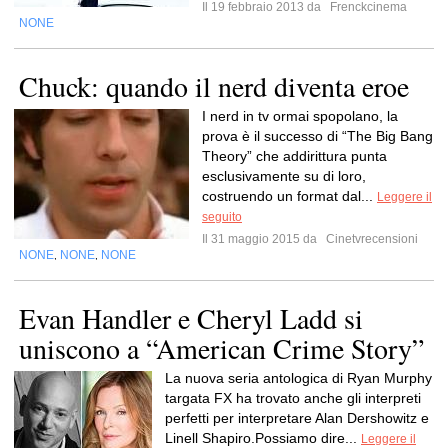
Il 19 febbraio 2013 da
Frenckcinema
NONE
Chuck: quando il nerd diventa eroe
I nerd in tv ormai spopolano, la
prova è il successo di “The Big Bang
Theory” che addirittura punta
esclusivamente su di loro,
costruendo un format dal...
Leggere il
seguito
Il 31 maggio 2015 da
Cinetvrecensioni
NONE
NONE
NONE
,
,
Evan Handler e Cheryl Ladd si
uniscono a “American Crime Story”
La nuova seria antologica di Ryan Murphy
targata FX ha trovato anche gli interpreti
perfetti per interpretare Alan Dershowitz e
Linell Shapiro.Possiamo dire...
Leggere il