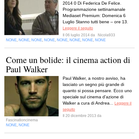
2014 0 Di Federica De Felice.
Programmazione settinamanale
Mediaset Premium: Domenica 6
Luglio Stanno tutti bene – ore 13.
Leggere il seguito
Il 06 luglio 2014 da
Nicola933
NONE
NONE
NONE
NONE
NONE
NONE
NONE
NONE
,
,
,
,
,
,
,
Come un bolide: il cinema action di
Paul Walker
Paul Walker, a nostro avviso, ha
lasciato un segno più grande di
quanto si possa pensare. Ecco uno
speciale sul cinema d'azione di
Walker a cura di Andrea...
Leggere il
seguito
Il 20 dicembre 2013 da
Fascinationcinema
NONE
NONE
,