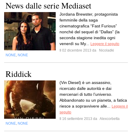
News dalle serie Mediaset
Jordana Brewster, protagonista
femminile della saga
cinematografica “Fast Furious”
nonché del sequel di “Dallas” (la
seconda stagione inedita ogni
venerdì su My...
Leggere il seguito
Il 02 dicembre 2013 da
Nicoladki
NONE
NONE
,
Riddick
(Vin Diesel) è un assassino,
ricercato dalle autorità e dai
mercenari di tutto l’universo.
Abbandonato su un pianeta, a fatica
riesce a sopravvivere alle...
Leggere il
seguito
Il 16 settembre 2013 da
Alexcorbetta
NONE
NONE
,