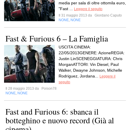
media per sala di oltre ottomila euro,
"Fast ...
Leggere il seguito
Il 31 maggio 2013 da
Giordano Caputo
NONE
NONE
,
Fast & Furious 6 – La Famiglia
USCITA CINEMA:
22/05/2013GENERE: AzioneREGIA:
Justin LinSCENEGGIATURA: Chris
MorganATTORI: Vin Diesel, Paul
Walker, Dwayne Johnson, Michelle
Rodriguez, Jordana...
Leggere il
seguito
Il 28 maggio 2013 da
Poison78
NONE
NONE
,
Fast and Furious 6: sbanca il
botteghino e nuovo record (Già al
cinema)