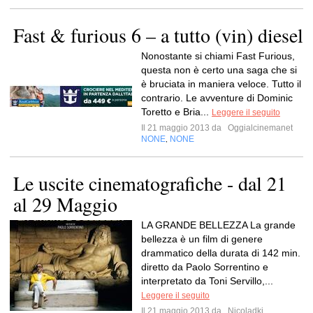
Fast & furious 6 – a tutto (vin) diesel
Nonostante si chiami Fast Furious,
questa non è certo una saga che si
è bruciata in maniera veloce. Tutto il
contrario. Le avventure di Dominic
Toretto e Bria...
Leggere il seguito
Il 21 maggio 2013 da
Oggialcinemanet
NONE
NONE
,
Le uscite cinematografiche - dal 21
al 29 Maggio
LA GRANDE BELLEZZA La grande
bellezza è un film di genere
drammatico della durata di 142 min.
diretto da Paolo Sorrentino e
interpretato da Toni Servillo,...
Leggere il seguito
Il 21 maggio 2013 da
Nicoladki