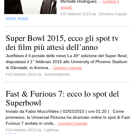
Michelle Rodriguez,...
Leggere il
seguito
Il 07 febbraio 2015 da
Giordano Caputo
NONE
NONE
,
Super Bowl 2015, ecco gli spot tv
dei film più attesi dell’anno
JustNews.it Il portale delle news La 49° edizione del Super Bowl,
disputatasi il 1° febbraio 2015 allo University of Phoenix Stadium
di Glendale, in Arizona...
Leggere il seguito
Il 02 febbraio 2015 da
Justnewsitpietro
Fast & Furious 7: ecco lo spot del
Superbowl
Inviato da Fabio MucciVideo | 02/02/2015 ( ore 01:20 ) : Come
promesso, la Universal Pictures ha diramato online lo spot di Fast
Furious 7 andato in onda...
Leggere il seguito
Il 02 febbraio 2015 da
Lightman