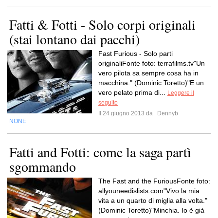
Fatti & Fotti - Solo corpi originali
(stai lontano dai pacchi)
Fast Furious - Solo parti
originaliFonte foto: terrafilms.tv"Un
vero pilota sa sempre cosa ha in
macchina." (Dominic Toretto)"E un
vero pelato prima di...
Leggere il
seguito
Il 24 giugno 2013 da
Dennyb
NONE
Fatti and Fotti: come la saga partì
sgommando
The Fast and the FuriousFonte foto:
allyouneedislists.com"Vivo la mia
vita a un quarto di miglia alla volta."
(Dominic Toretto)"Minchia. Io è già