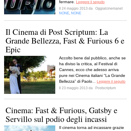
fermare.
Leggere il seguito
Il 24 maggio 2013 da
Oggialcinemanet
NONE
NONE
,
Il Cinema di Post Scriptum: La
Grande Bellezza, Fast & Furious 6 e
Epic
Accolto bene dal pubblico, anche se
ha diviso la critica, al Festival di
Cannes, ecco che adesso arriva
pure nei Cinema italiani “La Grande
Bellezza” di Paolo...
Leggere il seguito
Il 23 maggio 2013 da
Postscriptum
Cinema: Fast & Furious, Gatsby e
Servillo sul podio degli incassi
Il cinema torna ad incassare grazie