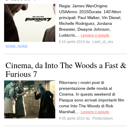
Regia: James WanOrigine:
USAAnno: 2015Durata: 140'Attori
principali: Paul Walker, Vin Diesel,
Michelle Rodriguez, Jordana
Brewster, Dwayne Johnson,
Ludacris,...
Leggere il seguito
Il 10 aprile 2015 da
Ladri_di_vhs
NONE
NONE
,
Cinema, da Into The Woods a Fast &
Furious 7
Ritornano i nostri post di
presentazione delle novità al
Cinema. In questo weekend di
Pasqua sono arrivati importanti film
come Into The Woods di Rob
Marshall,...
Leggere il seguito
Il 05 aprile 2015 da
Postscriptum