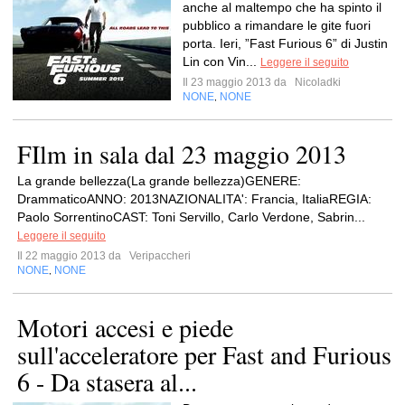
anche al maltempo che ha spinto il
pubblico a rimandare le gite fuori
porta. Ieri, ”Fast Furious 6” di Justin
Lin con Vin...
Leggere il seguito
Il 23 maggio 2013 da
Nicoladki
NONE
NONE
,
FIlm in sala dal 23 maggio 2013
La grande bellezza(La grande bellezza)GENERE:
DrammaticoANNO: 2013NAZIONALITA': Francia, ItaliaREGIA:
Paolo SorrentinoCAST: Toni Servillo, Carlo Verdone, Sabrin...
Leggere il seguito
Il 22 maggio 2013 da
Veripaccheri
NONE
NONE
,
Motori accesi e piede
sull'acceleratore per Fast and Furious
6 - Da stasera al...