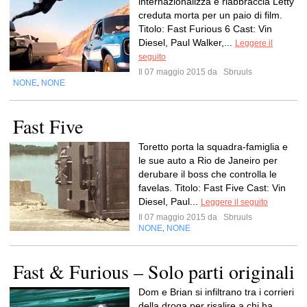
internazionalizza e riabbraccia Letty
creduta morta per un paio di film.
Titolo: Fast Furious 6 Cast: Vin
Diesel, Paul Walker,...
Leggere il
seguito
Il 07 maggio 2015 da
Sbruuls
NONE
NONE
,
Fast Five
Toretto porta la squadra-famiglia e
le sue auto a Rio de Janeiro per
derubare il boss che controlla le
favelas. Titolo: Fast Five Cast: Vin
Diesel, Paul...
Leggere il seguito
Il 07 maggio 2015 da
Sbruuls
NONE
NONE
,
Fast & Furious – Solo parti originali
Dom e Brian si infiltrano tra i corrieri
della droga per risalire a chi ha