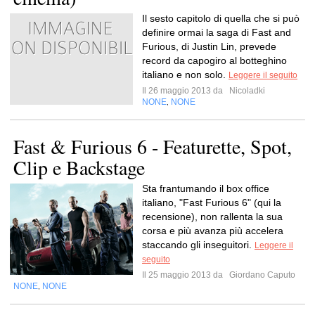
Il sesto capitolo di quella che si può
definire ormai la saga di Fast and
Furious, di Justin Lin, prevede
record da capogiro al botteghino
italiano e non solo.
Leggere il seguito
Il 26 maggio 2013 da
Nicoladki
NONE
NONE
,
Fast & Furious 6 - Featurette, Spot,
Clip e Backstage
Sta frantumando il box office
italiano, "Fast Furious 6" (qui la
recensione), non rallenta la sua
corsa e più avanza più accelera
staccando gli inseguitori.
Leggere il
seguito
Il 25 maggio 2013 da
Giordano Caputo
NONE
NONE
,