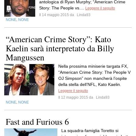
antologica di Ryan Murphy; “American Crime
Story: The People vs....
Leggere il seguito
Il 14 maggio 2015 da
Linda93
NONE
NONE
,
“American Crime Story”: Kato
Kaelin sarà interpretato da Billy
Mangussen
Nella prossima miniserie targata FX,
“American Crime Story: The People V
OJ Simpson” non mancherà l’ospite
della stella dell’NFL, Kato Kaelin.
Leggere il seguito
Il 12 maggio 2015 da
Linda93
NONE
NONE
,
Fast and Furious 6
La squadra-famiglia Toretto si