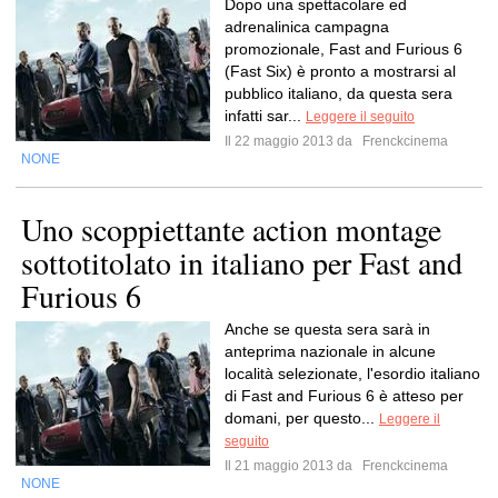
Dopo una spettacolare ed
adrenalinica campagna
promozionale, Fast and Furious 6
(Fast Six) è pronto a mostrarsi al
pubblico italiano, da questa sera
infatti sar...
Leggere il seguito
Il 22 maggio 2013 da
Frenckcinema
NONE
Uno scoppiettante action montage
sottotitolato in italiano per Fast and
Furious 6
Anche se questa sera sarà in
anteprima nazionale in alcune
località selezionate, l'esordio italiano
di Fast and Furious 6 è atteso per
domani, per questo...
Leggere il
seguito
Il 21 maggio 2013 da
Frenckcinema
NONE