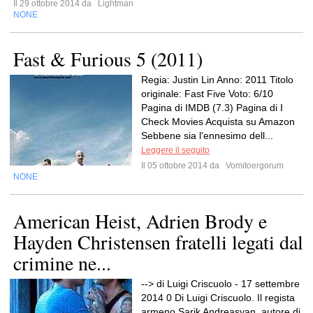
Il 29 ottobre 2014 da
Lightman
NONE
Fast & Furious 5 (2011)
Regia: Justin Lin Anno: 2011 Titolo
originale: Fast Five Voto: 6/10
Pagina di IMDB (7.3) Pagina di I
Check Movies Acquista su Amazon
Sebbene sia l'ennesimo dell...
Leggere il seguito
Il 05 ottobre 2014 da
Vomitoergorum
NONE
American Heist, Adrien Brody e
Hayden Christensen fratelli legati dal
crimine ne...
--> di Luigi Criscuolo - 17 settembre
2014 0 Di Luigi Criscuolo. Il regista
armeno Sarik Andreasyan, autore di