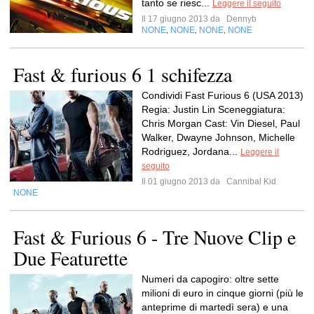
tanto se riesc...
Leggere il seguito
Il 17 giugno 2013 da
Dennyb
NONE
NONE
NONE
NONE
,
,
,
Fast & furious 6 1 schifezza
Condividi Fast Furious 6 (USA 2013)
Regia: Justin Lin Sceneggiatura:
Chris Morgan Cast: Vin Diesel, Paul
Walker, Dwayne Johnson, Michelle
Rodriguez, Jordana...
Leggere il
seguito
Il 01 giugno 2013 da
Cannibal Kid
NONE
Fast & Furious 6 - Tre Nuove Clip e
Due Featurette
Numeri da capogiro: oltre sette
milioni di euro in cinque giorni (più le
anteprime di martedì sera) e una