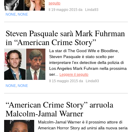
seguito
Il 19 maggio 2015 da
Linda93
NONE
NONE
,
Steven Pasquale sarà Mark Fuhrman
in “American Crime Story”
La star di The Good Wife e Bloodline,
Steven Pasquale è stato scelto per
interpretare l’ex detective della polizia di
Los Angeles Mark Fuhram nella prossima
ser...
Leggere il seguito
Il 15 maggio 2015 da
Linda93
NONE
NONE
,
“American Crime Story” arruola
Malcolm-Jamal Warner
Malcolm-Jamal Warner è il prossimo attore di
American Horror Story ad unirsi alla nuova seria