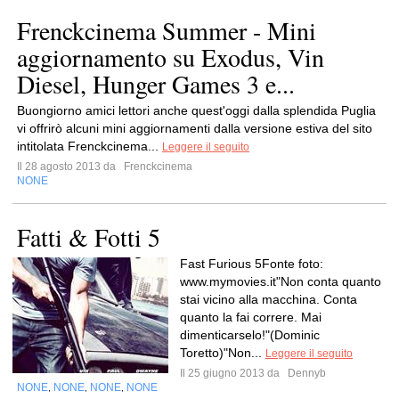
Frenckcinema Summer - Mini
aggiornamento su Exodus, Vin
Diesel, Hunger Games 3 e...
Buongiorno amici lettori anche quest'oggi dalla splendida Puglia
vi offrirò alcuni mini aggiornamenti dalla versione estiva del sito
intitolata Frenckcinema...
Leggere il seguito
Il 28 agosto 2013 da
Frenckcinema
NONE
Fatti & Fotti 5
Fast Furious 5Fonte foto:
www.mymovies.it"Non conta quanto
stai vicino alla macchina. Conta
quanto la fai correre. Mai
dimenticarselo!"(Dominic
Toretto)"Non...
Leggere il seguito
Il 25 giugno 2013 da
Dennyb
NONE
NONE
NONE
NONE
,
,
,