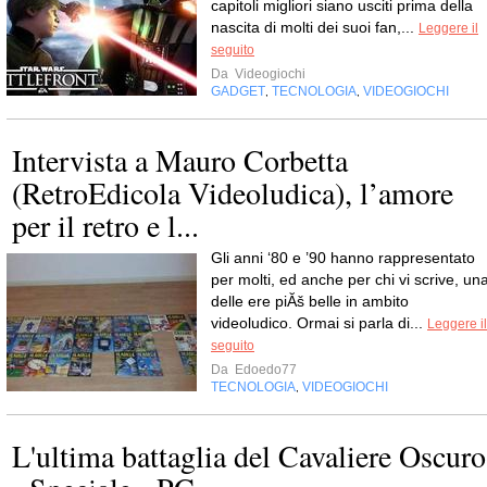
capitoli migliori siano usciti prima della
nascita di molti dei suoi fan,...
Leggere il
seguito
Da
Videogiochi
GADGET
TECNOLOGIA
VIDEOGIOCHI
,
,
Intervista a Mauro Corbetta
(RetroEdicola Videoludica), l’amore
per il retro e l...
Gli anni ‘80 e ’90 hanno rappresentato
per molti, ed anche per chi vi scrive, un
delle ere piĂš belle in ambito
videoludico. Ormai si parla di...
Leggere il
seguito
Da
Edoedo77
TECNOLOGIA
VIDEOGIOCHI
,
L'ultima battaglia del Cavaliere Oscuro