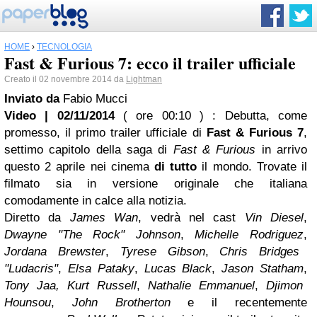
HOME
›
TECNOLOGIA
Fast & Furious 7: ecco il trailer ufficiale
Creato il 02 novembre 2014 da
Lightman
Inviato da
Fabio Mucci
Video | 02/11/2014
( ore 00:10 )
: Debutta, come
promesso, il primo trailer ufficiale di
Fast & Furious 7
,
settimo capitolo della saga di
Fast & Furious
in arrivo
questo 2 aprile nei cinema
di tutto
il mondo. Trovate il
filmato sia in versione originale che italiana
comodamente in calce alla notizia.
Diretto da
James Wan
, vedrà nel cast
Vin Diesel
,
Dwayne "The Rock" Johnson
,
Michelle Rodriguez
,
Jordana Brewster
,
Tyrese Gibson
,
Chris Bridges
"Ludacris"
,
Elsa Pataky
,
Lucas Black
,
Jason Statham
,
Tony Jaa, Kurt Russell
,
Nathalie Emmanuel
,
Djimon
Hounsou
,
John Brotherton
e il recentemente