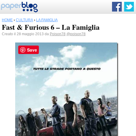
HOME
›
CULTURA
›
LA FAMIGLIA
Fast & Furious 6 – La Famiglia
Creato il 28 maggio 2013 da
Poison78
@poison78
Save