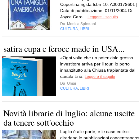
Copertina rigida Isbn-10: A000179601 |
Data di pubblicazione: 01/11/2004 Di
Joyce Caro...
Leggere il seguito
Da
Monica Spicciani
CULTURA
LIBRI
,
satira cupa e feroce made in USA...
«Ogni volta che un potenziale grosso
investitore arriva per il tour, lo porto
innanzitutto alla Chiusa trapiantata dal
canale Erie.
Leggere il seguito
Da
Omar
CULTURA
LIBRI
,
Novità librarie di luglio: alcune uscite
da tenere sott'occhio
Luglio è alle porte, e le case editrici
diradano le pubblicazioni concentrandos