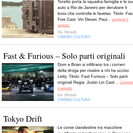
Toretto porta la squadra-famiglia e le su
auto a Rio de Janeiro per derubare il
boss che controlla le favelas. Titolo: Fas
Five Cast: Vin Diesel, Paul...
Leggere il
seguito
Da
Sbruuls
CINEMA
CULTURA
,
Fast & Furious – Solo parti originali
Dom e Brian si infiltrano tra i corrieri
della droga per risalire a chi ha ucciso
Letty. Titolo: Fast Furious – Solo parti
originali Regia: Justin Lin Cast:...
Legger
il seguito
Da
Sbruuls
CINEMA
CULTURA
,
Tokyo Drift
Le corse clandestine tra macchine