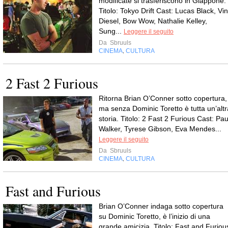
modificate si trasferiscono in Giappone.
Titolo: Tokyo Drift Cast: Lucas Black, Vin
Diesel, Bow Wow, Nathalie Kelley,
Sung...
Leggere il seguito
Da
Sbruuls
CINEMA
CULTURA
,
2 Fast 2 Furious
Ritorna Brian O’Conner sotto copertura,
ma senza Dominic Toretto è tutta un’altr
storia. Titolo: 2 Fast 2 Furious Cast: Pau
Walker, Tyrese Gibson, Eva Mendes...
Leggere il seguito
Da
Sbruuls
CINEMA
CULTURA
,
Fast and Furious
Brian O’Conner indaga sotto copertura
su Dominic Toretto, è l’inizio di una
grande amicizia. Titolo: Fast and Furiou