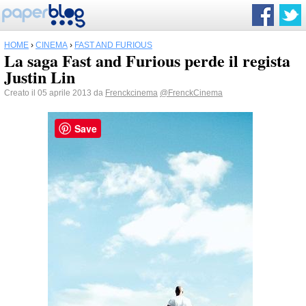
HOME
›
CINEMA
›
FAST AND FURIOUS
La saga Fast and Furious perde il regista
Justin Lin
Creato il 05 aprile 2013 da
Frenckcinema
@FrenckCinema
Save