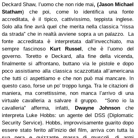
Deckard Shaw, l’uomo che non ride mai
, (
Jason Michael
Statham
) che poi, come lo identifica una fonte
accreditata, è il tipico, cattivissimo, teppista inglese.
Solo alla fine avrà quel che merita nella classica “rissa
da strada” che in realtà avviene sopra a un palazzo. La
fonte accreditata è interpretata dall’invecchiato, ma
sempre fascinoso
Kurt Russel
, che è l’uomo del
governo. Toretto e Deckard, alla fine della vicenda,
finalmente si affrontano, buttano via le pistole e dopo
poco assistiamo alla classica scazzottata all’americana
che tutti ci aspettiamo e che non può mai mancare. In
questo caso, forse un po’ troppo lunga. Tra le citazioni di
maniera, ma correttissime, non manca l’arrivo di una
virtuale cavalleria a salvare il gruppo. “Sono io la
cavalleria” afferma, infatti,
Dwayne Johnson
che
interpreta Luke Hobbs: un agente del DSS (Diplomatic
Security Service). Hobbs, improvvisamente guarito dopo
essere stato ferito all’inizio del film, arriva con tutta la
sua nera e guizzante massa di muscoli, di armi