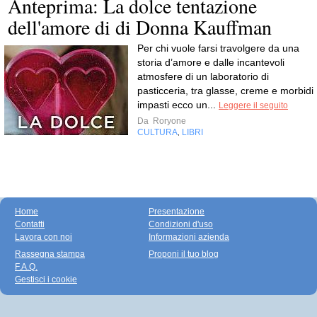
Anteprima: La dolce tentazione
dell'amore di di Donna Kauffman
Per chi vuole farsi travolgere da una
storia d’amore e dalle incantevoli
atmosfere di un laboratorio di
pasticceria, tra glasse, creme e morbidi
impasti ecco un...
Leggere il seguito
Da
Roryone
CULTURA
LIBRI
,
Home
Presentazione
Contatti
Condizioni d'uso
Lavora con noi
Informazioni azienda
Rassegna stampa
Proponi il tuo blog
F.A.Q.
Gestisci i cookie