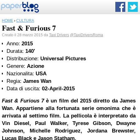
HOME
›
CULTURA
Fast & Furious 7
Creato il 28 marzo 2015 da
Taxi Drivers
@TaxiDriversRoma
Anno:
2015
Durata:
140'
Distribuzione:
Universal Pictures
Genere:
Azione
Nazionalita:
USA
Regia:
James Wan
Data di uscita:
02-April-2015
Fast & Furious 7
è un film del 2015 diretto da James
Wan. Appartiene alla fortunata serie omonima che è
arrivata al settimo film. La pellicola è interpretato da
Vin Diesel, Paul Walker, Tyrese Gibson, Dwayne
Johnson, Michelle Rodriguez, Jordana Brewster,
Lucas Black e Jason Statham.