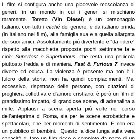
Il film si configura anche una piacevole mescolanza di
generi, in un mondo in cui i generi si mischiano
raramente. Toretto (
Vin Diesel
) è un personaggio
Italiano, con tutti i
cliché
del genere, e da italiano brinda
(in italiano nel film), alla famiglia sua e a quella allargata
dei suoi amici. Assolutamente più divertente e “da ridere”
rispetto alla macchietta proposta pochi settimane fa e
cioè:
Superfast e Superfurious,
che resta una pellicola
piuttosto fredda e di maniera.
Fast & Furious 7
invece
diverte ed educa. La violenza è presente ma non è il
fulcro della storia, non ha quindi compiacimenti. Mai
eccessivo, rispettoso delle persone, con citazioni di
preghiera collettiva e d’amore cristiano, è però un film di
grandissimo impatto, di grandiose scene, di adrenalina a
mille. Applausi a scena aperta più volte nel corso
dell’anteprima di Roma, sia per le scene acrobatiche e
spettacolari, che per momenti di sentimento. E non era
un pubblico di bambini. Questo la dice lunga sulla vera
capacità di fare un film ricco e completo da parte di un