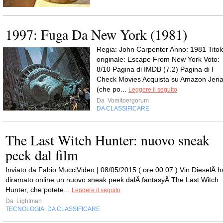
1997: Fuga Da New York (1981)
Regia: John Carpenter Anno: 1981 Titol
originale: Escape From New York Voto:
8/10 Pagina di IMDB (7.2) Pagina di I
Check Movies Acquista su Amazon Jen
(che po...
Leggere il seguito
Da
Vomitoergorum
DA CLASSIFICARE
The Last Witch Hunter: nuovo sneak
peek dal film
Inviato da Fabio MucciVideo | 08/05/2015 ( ore 00:07 ) Vin DieselÂ h
diramato online un nuovo sneak peek dalÂ fantasyÂ The Last Witch
Hunter, che potete...
Leggere il seguito
Da
Lightman
TECNOLOGIA
DA CLASSIFICARE
,