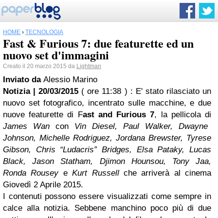
HOME
›
TECNOLOGIA
Fast & Furious 7: due featurette ed un
nuovo set d'immagini
Creato il 20 marzo 2015 da
Lightman
Inviato da
Alessio Marino
Notizia | 20/03/2015
( ore 11:38 )
: E' stato rilasciato un
nuovo set fotografico, incentrato sulle macchine, e due
nuove featurette di F
ast and Furious 7
, la pellicola di
James Wan
con
Vin Diesel, Paul Walker, Dwayne
Johnson, Michelle Rodriguez, Jordana Brewster, Tyrese
Gibson, Chris “Ludacris” Bridges, Elsa Pataky, Lucas
Black, Jason Statham, Djimon Hounsou, Tony Jaa,
Ronda Rousey
e
Kurt Russell
che arriverà al cinema
Giovedì 2 Aprile 2015.
I contenuti possono essere visualizzati come sempre in
calce alla notizia. Sebbene manchino poco più di due