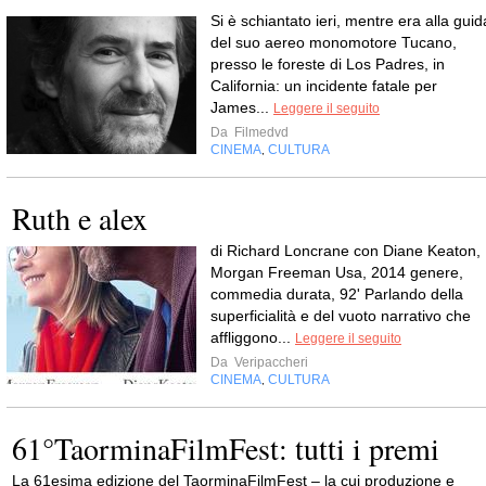
Si è schiantato ieri, mentre era alla guid
del suo aereo monomotore Tucano,
presso le foreste di Los Padres, in
California: un incidente fatale per
James...
Leggere il seguito
Da
Filmedvd
CINEMA
CULTURA
,
Ruth e alex
di Richard Loncrane con Diane Keaton,
Morgan Freeman Usa, 2014 genere,
commedia durata, 92' Parlando della
superficialità e del vuoto narrativo che
affliggono...
Leggere il seguito
Da
Veripaccheri
CINEMA
CULTURA
,
61°TaorminaFilmFest: tutti i premi
La 61esima edizione del TaorminaFilmFest – la cui produzione e