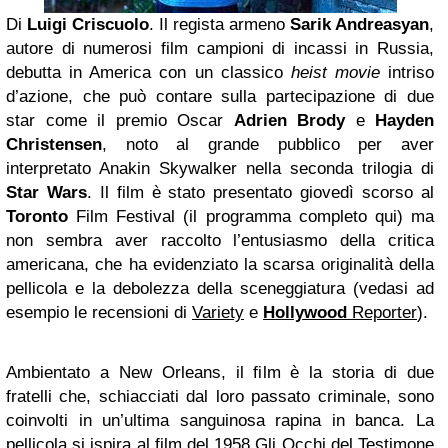
Di
Luigi Criscuolo
. Il regista armeno
Sarik Andreasyan
,
autore di numerosi film campioni di incassi in Russia,
debutta in America con un classico
heist movie
intriso
d’azione, che può contare sulla partecipazione di due
star come il premio Oscar
Adrien Brody
e
Hayden
Christensen
, noto al grande pubblico per aver
interpretato Anakin Skywalker nella seconda trilogia di
Star Wars
. Il film è stato presentato giovedì scorso al
Toronto
Film Festival (il programma completo qui) ma
non sembra aver raccolto l’entusiasmo della critica
americana, che ha evidenziato la scarsa originalità della
pellicola e la debolezza della sceneggiatura (vedasi ad
esempio le recensioni di
Variety
e
Hollywood
Reporter
).
Ambientato a New Orleans, il film è la storia di due
fratelli che, schiacciati dal loro passato criminale, sono
coinvolti in un’ultima sanguinosa rapina in banca. La
pellicola si ispira al film del 1958 Gli Occhi del Testimone