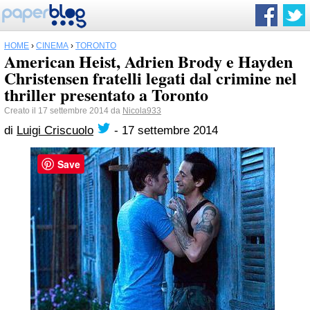
HOME
›
CINEMA
›
TORONTO
American Heist, Adrien Brody e Hayden
Christensen fratelli legati dal crimine nel
thriller presentato a Toronto
Creato il 17 settembre 2014 da
Nicola933
di
Luigi Criscuolo
-
17 settembre 2014
Save