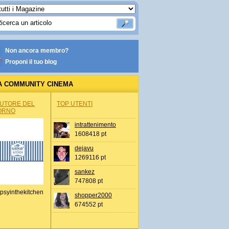
Non ancora membro?
Proponi il tuo blog
A COMMUNITY CINEMA
AUTORE DEL
TOP UTENTI
ORNO
intrattenimento
1608418 pt
dejavu
1269116 pt
sankez
747808 pt
psyinthekitchen
shopper2000
674552 pt