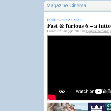
Magazine Cinema
HOME
›
CINEMA
›
DIESEL
Fast & furious 6 – a tutto
Creato il 21 maggio 2013 da
Oggialcinemanet