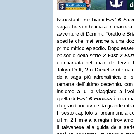
Nonostante si chiami
Fast & Furi
saga che si è bruciata in maniera v
avventure di Dominic Toretto e Br
spedite che mai anche a una dozz
primo mitico episodio. Dopo esser
episodio della serie
2 Fast 2 Fur
comparsata nel finale del terzo
Tokyo Drift,
Vin Diesel
è ritornato
della saga più adrenalinica e, s
tamarra dell’ultimo decennio, con 
insieme a lui a viaggiare a livel
quella di
Fast & Furious
è una mac
da grandi incassi e da grande intr
Il sesto capitolo si preannuncia c
ultimi 2 film e alla regia ritroviam
il taiwanese alla guida della seri