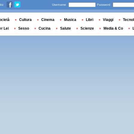
 su
Username
Password
ocietà
Cultura
Cinema
Musica
Libri
Viaggi
Tecnol
er Lei
Sesso
Cucina
Salute
Scienze
Media & Co