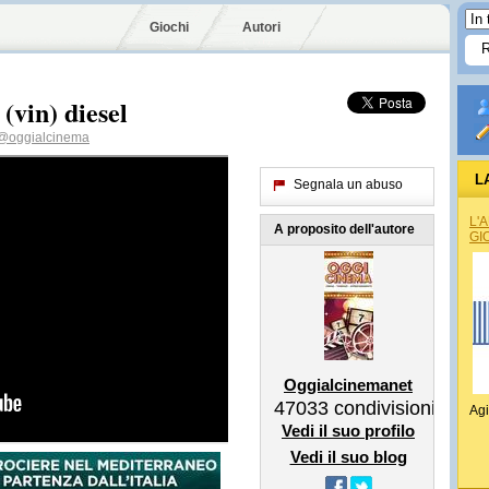
Giochi
Autori
 (vin) diesel
@oggialcinema
L
Segnala un abuso
L'
A proposito dell'autore
GI
Oggialcinemanet
47033
condivisioni
Agi
Vedi il suo profilo
Vedi il suo blog