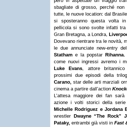
però vi aspettate un viaggio tra
sbagliate di grosso, perché non
tutte, le nuove location: dal Brasile
si sposteranno questa volta in
pellicola si sono svolte infatti tr
Gran Bretagna, a Londra,
Liverpo
Dovevano rientrare tra le novità, m
le due annunciate new-entry del 
Statham
e la popstar
Rihanna
.
come nuovi ingressi avremo i m
Luke Evans
, attore britanni
prossimi due episodi della tril
Carano,
star delle arti marziali or
cinema a partire dall’action
Knocko
L’attesa maggiore dei fan sarà 
azione i volti storici della seri
Michelle Rodriguez e Jordana B
wrestler
Dwayne “The Rock” J
Pataky,
entrambi già visti in
Fast 