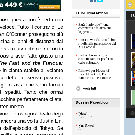
I suoi ultimi articoli
I
ous,
questa non è certo una
Sarà il mio tipo?, una
eloce. Tutto il contrario. Le
commedia tutt’altro che
leggera…
ian O’Conner proseguono più
Into the woods, una fiaba
ina di anni di distanza dal
rivolta alla generazione del
XXI secolo
e stato assente nel secondo
Fast & Furious 7, la
ious
e aver fatto giusto una
colonna sonora preferita
dalle autoradio
The Fast and the Furious:
 in pianta stabile al volante
Rinnovi per House of
Lies, New Girl, The
ia detto in senso positivo,
Americans e Bloodline
gli incassi che sono tornati
Vedi tutti
li spediti. Tanto che ormai
china perfettamente oliata,
Dossier Paperblog
attenimento.
ome il prosieguo ideale degli
Diesel
Aziende
o ancora una volta Justin Lin,
Vin Diesel
e dall’episodio di Tokyo. Se
Attori