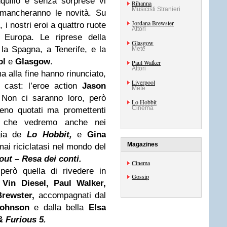
nquillo e senza sorprese vi
Rihanna
Musicisti Stranieri
 mancheranno le novità. Su
Jordana Brewster
, i nostri eroi a quattro ruote
Attori
 Europa. Le riprese della
Glasgow
a la Spagna, a Tenerife, e la
Mete
ol
e
Glasgow
.
Paul Walker
Attori
a alla fine hanno rinunciato,
Liverpool
cast: l’eroe action
Jason
Mete
Non ci saranno loro, però
Lo Hobbit
Cinema
eno quotati ma promettenti
co che vedremo anche nei
ogia de
Lo Hobbit,
e
Gina
Magazines
mai riciclatasi nel mondo del
ut – Resa dei conti.
Cinema
però quella di rivedere in
Gossip
e
Vin Diesel, Paul Walker,
rewster,
accompagnati dal
ohnson
e dalla bella
Elsa
& Furious 5.