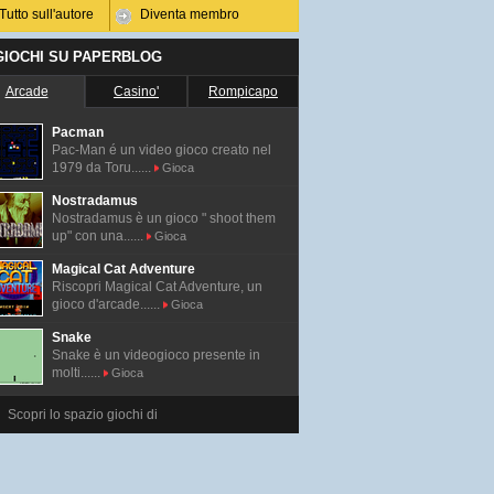
Tutto sull'autore
Diventa membro
 GIOCHI SU PAPERBLOG
Arcade
Casino'
Rompicapo
Pacman
Pac-Man é un video gioco creato nel
1979 da Toru......
Gioca
Nostradamus
Nostradamus è un gioco " shoot them
up" con una......
Gioca
Magical Cat Adventure
Riscopri Magical Cat Adventure, un
gioco d'arcade......
Gioca
Snake
Snake è un videogioco presente in
molti......
Gioca
Scopri lo spazio giochi di