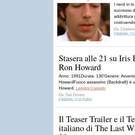
I nerd in t
successo d
addirittura
costruendo
Da
Cinetvre
CINEMA
CU
,
Stasera alle 21 su Iris
Ron Howard
Anno: 1991Durata: 130'Genere: Avvent
HowardFuoco assassino (Backdraft) è un
Howard.
Leggere il seguito
Da
Taxi Drivers
CINEMA
CULTURA
,
Il Teaser Trailer e il T
italiano di The Last W