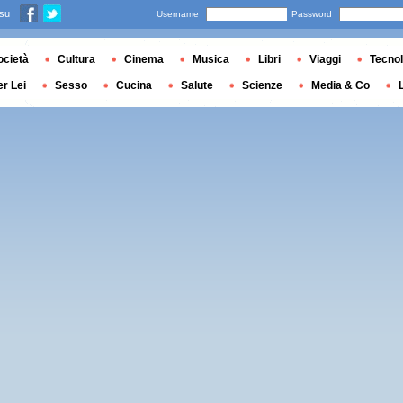
 su
Username
Password
ocietà
Cultura
Cinema
Musica
Libri
Viaggi
Tecnol
er Lei
Sesso
Cucina
Salute
Scienze
Media & Co