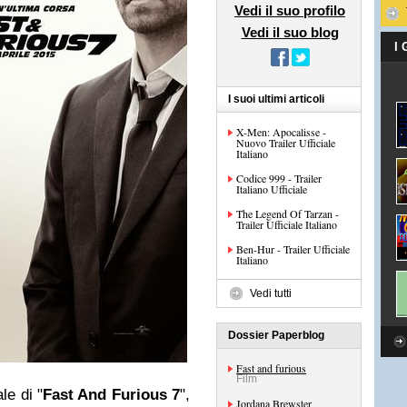
Vedi il suo profilo
Vedi il suo blog
I
I suoi ultimi articoli
X-Men: Apocalisse -
Nuovo Trailer Ufficiale
Italiano
Codice 999 - Trailer
Italiano Ufficiale
The Legend Of Tarzan -
Trailer Ufficiale Italiano
Ben-Hur - Trailer Ufficiale
Italiano
Vedi tutti
Dossier Paperblog
Fast and furious
Film
le di "
Fast And Furious 7
",
Jordana Brewster