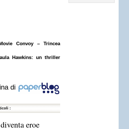
 Movie Convoy – Trincea
aula Hawkins: un thriller
ina di
icoli :
diventa eroe