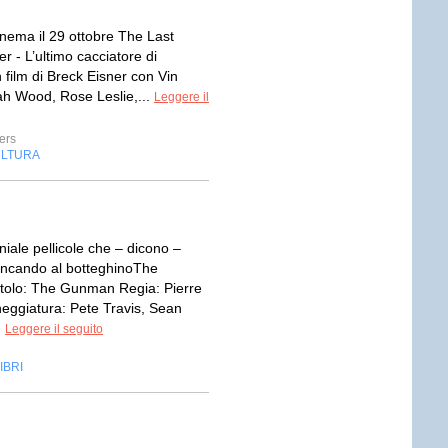
inema il 29 ottobre The Last
r - L’ultimo cacciatore di
 film di Breck Eisner con Vin
jah Wood, Rose Leslie,...
Leggere il
ers
LTURA
ale pellicole che – dicono –
ncando al botteghinoThe
olo: The Gunman Regia: Pierre
eggiatura: Pete Travis, Sean
.
Leggere il seguito
IBRI