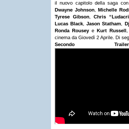
il nuovo capitolo della saga co
Dwayne Johnson
,
Michelle Rod
Tyrese Gibson
,
Chris “Ludacr
Lucas Black
,
Jason Statham
,
D
Ronda Rousey
e
Kurt Russell
,
cinema da Giovedì 2 Aprile. Di seg
Secondo Trail