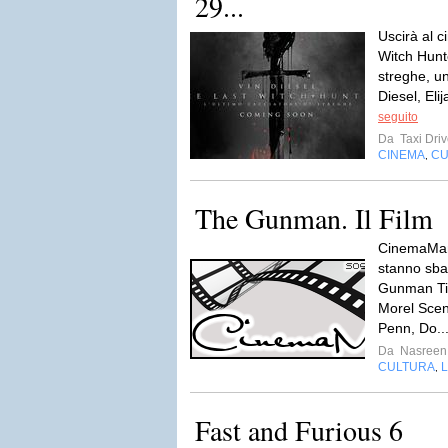
29...
Uscirà al c
Witch Hunte
streghe, un
Diesel, Eli
seguito
Da
Taxi Driv
CINEMA
CU
,
The Gunman. Il Film
CinemaMani
stanno sba
Gunman Tit
Morel Scen
Penn, Do..
Da
Nasreen
CULTURA
L
,
Fast and Furious 6