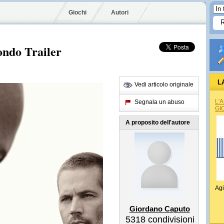
Giochi
Autori
ondo Trailer
L
Vedi articolo originale
L'
Segnala un abuso
GI
A proposito dell'autore
Agi
Giordano Caputo
5318
condivisioni