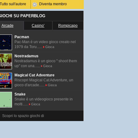
Tutto sull'autore
Diventa membro
 GIOCHI SU PAPERBLOG
Arcade
Casino'
Rompicapo
Pacman
Pac-Man é un video gioco creato nel
1979 da Toru......
Gioca
Nostradamus
Nostradamus è un gioco " shoot them
up" con una......
Gioca
Magical Cat Adventure
Riscopri Magical Cat Adventure, un
gioco d'arcade......
Gioca
Snake
Snake è un videogioco presente in
molti......
Gioca
Scopri lo spazio giochi di