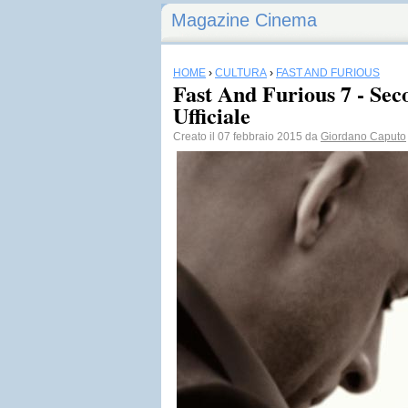
Magazine Cinema
HOME
›
CULTURA
›
FAST AND FURIOUS
Fast And Furious 7 - Sec
Ufficiale
Creato il 07 febbraio 2015 da
Giordano Caputo