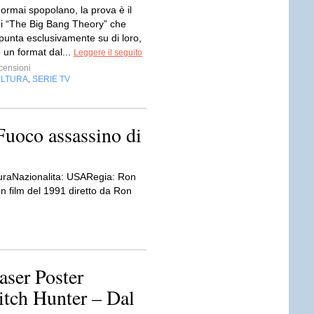
v ormai spopolano, la prova è il
i “The Big Bang Theory” che
 punta esclusivamente su di loro,
 un format dal...
Leggere il seguito
censioni
LTURA
SERIE TV
,
 Fuoco assassino di
uraNazionalita: USARegia: Ron
 film del 1991 diretto da Ron
easer Poster
itch Hunter – Dal