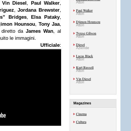
n
Vin Diesel
,
Paul Walker
,
Attori
riguez
,
Jordana Brewster
,
Paul Walker
Attori
is” Bridges
,
Elsa Pataky
,
Djimon Hounsou
jimon Hounsou
,
Tony Jaa
,
Attori
 diretto da
James Wan
, al
Tyrese Gibson
Attori
uito le immagini.
Diesel
er Ufficiale
:
Aziende
Lucas Black
Attori
Kurt Russell
Attori
Vin Diesel
Attori
Magazines
Cinema
Cultura