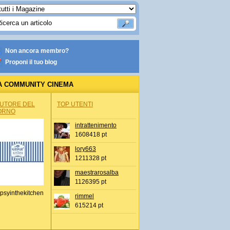
Non ancora membro?
Proponi il tuo blog
A COMMUNITY CINEMA
AUTORE DEL
TOP UTENTI
ORNO
intrattenimento
1608418 pt
lory663
1211328 pt
maestrarosalba
1126395 pt
psyinthekitchen
rimmel
615214 pt