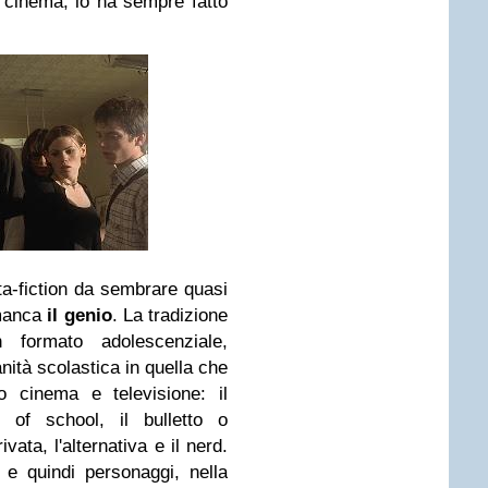
 cinema, lo ha sempre fatto
a-fiction da sembrare quasi
 manca
il genio
. La tradizione
n formato adolescenziale,
ità scolastica in quella che
o cinema e televisione: il
of school, il bulletto o
vata, l'alternativa e il nerd.
 e quindi personaggi, nella