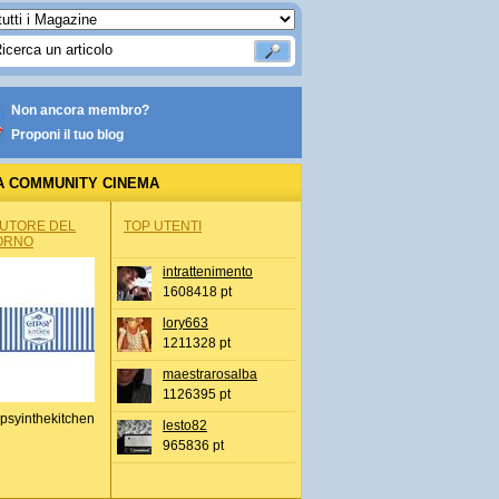
Non ancora membro?
Proponi il tuo blog
A COMMUNITY CINEMA
AUTORE DEL
TOP UTENTI
ORNO
intrattenimento
1608418 pt
lory663
1211328 pt
maestrarosalba
1126395 pt
psyinthekitchen
lesto82
965836 pt