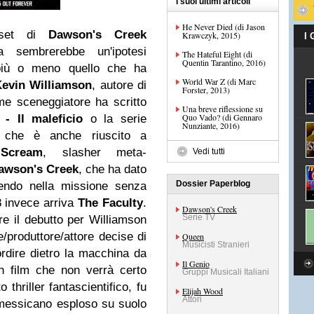
I suoi ultimi articoli
He Never Died (di Jason
 set di
Dawson's Creek
Krawczyk, 2015)
I
ta sembrerebbe un'ipotesi
The Hateful Eight (di
Quentin Tarantino, 2016)
più o meno quello che ha
World War Z (di Marc
evin Williamson
, autore di
Forster, 2013)
e sceneggiatore ha scritto
Una breve riflessione su
Quo Vado? (di Gennaro
- Il maleficio
o la serie
Nunziante, 2016)
che è anche riuscito a
n
Scream
, slasher meta-
Vedi tutti
awson's Creek
, che ha dato
Dossier Paperblog
cendo nella missione senza
 invece arriva
The Faculty
.
Dawson's Creek
Serie TV
e il debutto per Williamson
e/produttore/attore decise di
Queen
Musicisti Stranieri
rdire dietro la macchina da
Il Genio
 film che non verrà certo
Gruppi Musicali Italiani
 thriller fantascientifico, fu
Elijah Wood
Attori
messicano esploso su suolo