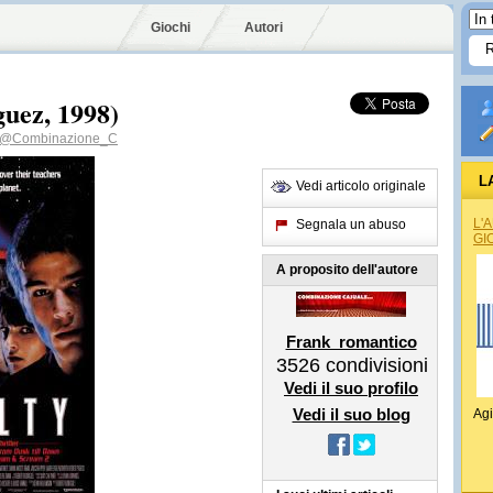
Giochi
Autori
guez, 1998)
@Combinazione_C
L
Vedi articolo originale
L'
Segnala un abuso
GI
A proposito dell'autore
Frank_romantico
3526
condivisioni
Vedi il suo profilo
Vedi il suo blog
Agi