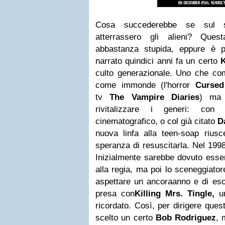
Cosa succederebbe se sul
atterrassero gli alieni? Ques
abbastanza stupida, eppure è 
narrato quindici anni fa un certo
K
culto generazionale. Uno che com
come immonde (
l'horror
Cursed 
tv
The Vampire Diaries
) ma 
rivitalizzare i generi: co
cinematografico, o col già citato
D
nuova linfa alla teen-soap rius
speranza di resuscitarla.
Nel 1998
Inizialmente sarebbe dovuto esser
alla regia, ma poi lo sceneggiator
aspettare un
ancora
anno e di eso
presa con
Killing Mrs. Tingle,
un
ricordato. Così, per dirigere questo
scelto un certo
Bob Rodriguez
, 