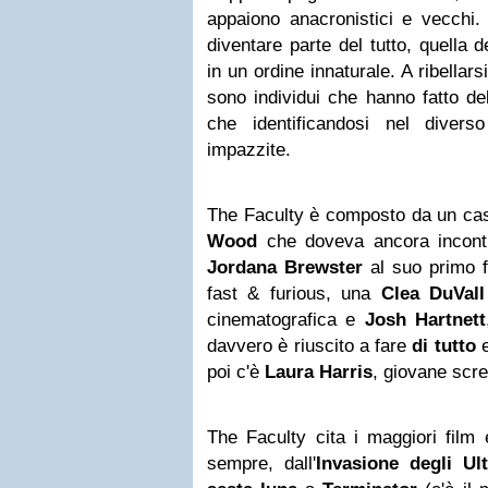
appaiono anacronistici e vecchi. 
diventare parte del tutto, quella d
in un ordine innaturale. A ribellar
sono individui che hanno fatto del
che identificandosi nel diver
impazzite.
The Faculty è composto da un cas
Wood
che doveva ancora incontra
Jordana Brewster
al suo primo f
fast & furious, una
Clea DuVall
cinematografica e
Josh Hartnett
davvero è riuscito a fare
di tutto
e
poi c'è
Laura Harris
, giovane scr
The Faculty cita i maggiori film 
sempre, dall'
Invasione degli Ul