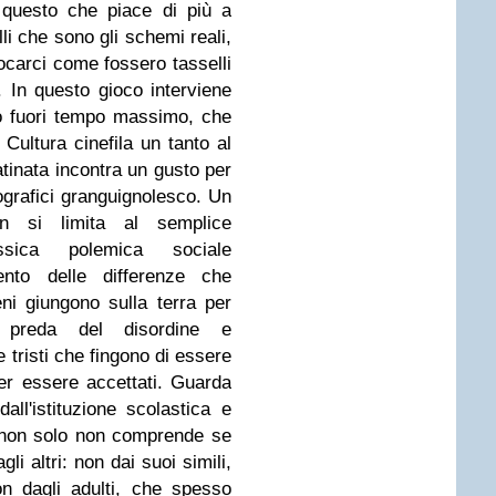
 questo che piace di più a
lli che sono gli schemi reali,
iocarci come fossero tasselli
 In questo gioco interviene
o fuori tempo massimo, che
. Cultura cinefila un tanto al
patinata incontra un gusto per
ografici granguignolesco. Un
n si limita al semplice
ssica polemica sociale
mento delle differenze che
eni giungono sulla terra per
preda del disordine e
e tristi che fingono di essere
er essere accettati. Guarda
all'istituzione scolastica e
e non solo non comprende se
 altri: non dai suoi simili,
n dagli adulti, che spesso