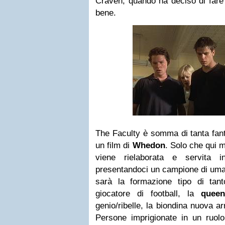
Craven, quando ha deciso di fare
bene.
The Faculty è somma di tanta fant
un film di
Whedon
. Solo che qui
viene rielaborata e servita i
presentandoci un campione di uman
sarà la formazione tipo di tant
giocatore di football, la
queen
genio/ribelle, la biondina nuova arri
Persone imprigionate in un ruolo