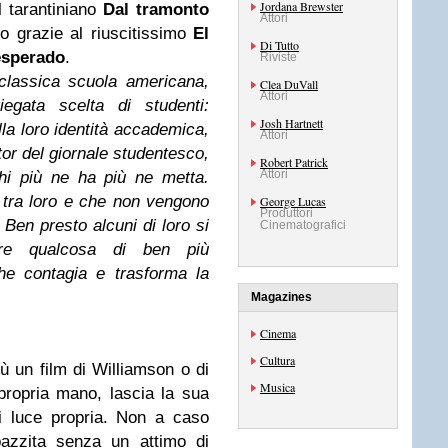
Jordana Brewster
l tarantiniano
Dal tramonto
Attori
o grazie al riuscitissimo
El
Di Tutto
sperado
.
Riviste
classica scuola americana,
Clea DuVall
Attori
iegata scelta di studenti:
Josh Hartnett
ella loro identità accademica,
Attori
itor del giornale studentesco,
Robert Patrick
Attori
chi più ne ha più ne metta.
tra loro e che non vengono
George Lucas
Produttori
 Ben presto alcuni di loro si
Cinematografici
are qualcosa di ben più
che contagia e trasforma la
Magazines
Cinema
Cultura
iù un film di Williamson o di
Musica
 propria mano, lascia la sua
di luce propria. Non a caso
azzita senza un attimo di