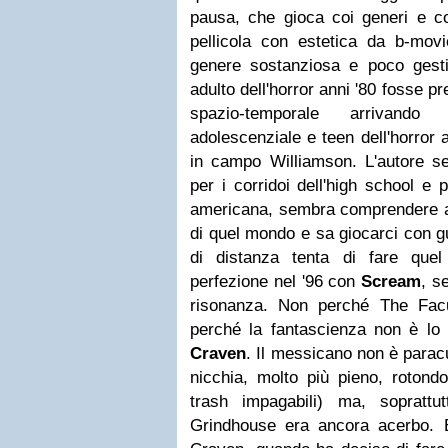
pausa, che gioca coi generi e 
pellicola con estetica da b-movi
genere sostanziosa e poco gest
adulto dell'horror anni '80 fosse p
spazio-temporale arrivando
adolescenziale e teen dell'horror 
in campo Williamson. L'autore 
per i corridoi dell'high school e 
americana, sembra comprendere a 
di quel mondo e sa giocarci con gu
di distanza tenta di fare quel
perfezione nel '96 con
Scream
, s
risonanza. Non perché The Facu
perché la fantascienza non è lo
Craven
. Il messicano non è paracu
nicchia, molto più pieno, rotond
trash impagabili) ma, soprattut
Grindhouse era ancora acerbo. 