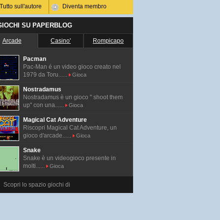
Tutto sull'autore
Diventa membro
 GIOCHI SU PAPERBLOG
Arcade
Casino'
Rompicapo
Pacman
Pac-Man é un video gioco creato nel
1979 da Toru......
Gioca
Nostradamus
Nostradamus è un gioco " shoot them
up" con una......
Gioca
Magical Cat Adventure
Riscopri Magical Cat Adventure, un
gioco d'arcade......
Gioca
Snake
Snake è un videogioco presente in
molti......
Gioca
Scopri lo spazio giochi di