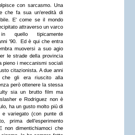
colpisce con sarcasmo. Una
e che fa sua un'eredità di
ibile. E' come se il mondo
recipitato attraverso un varco
 in quello tipicamente
anni '90. Ed è qui che entra
sembra muoversi a suo agio
per le strade della provincia
pieno i meccanismi sociali
sto citazionista. A due anni
 che gli era riuscito alla
enza però ottenere la stessa
lty sia un brutto film ma
 slasher e Rodriguez non è
lo, ha un gusto molto più di
o e variegato (con punte di
to, prima dell'esperimento
E non dimentichiamoci che