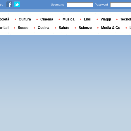
 su
Username
Password
ocietà
Cultura
Cinema
Musica
Libri
Viaggi
Tecnol
er Lei
Sesso
Cucina
Salute
Scienze
Media & Co