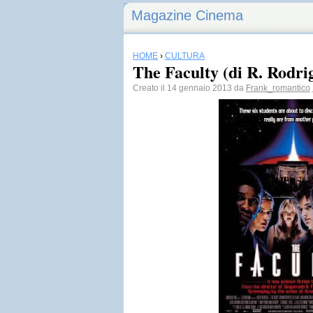
Magazine Cinema
HOME
›
CULTURA
The Faculty (di R. Rodri
Creato il 14 gennaio 2013 da
Frank_romantico