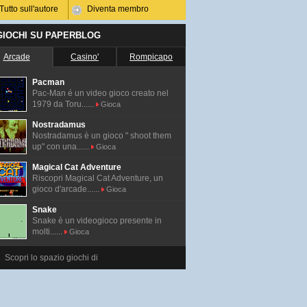
Tutto sull'autore
Diventa membro
 GIOCHI SU PAPERBLOG
Arcade
Casino'
Rompicapo
Pacman
Pac-Man é un video gioco creato nel
1979 da Toru......
Gioca
Nostradamus
Nostradamus è un gioco " shoot them
up" con una......
Gioca
Magical Cat Adventure
Riscopri Magical Cat Adventure, un
gioco d'arcade......
Gioca
Snake
Snake è un videogioco presente in
molti......
Gioca
Scopri lo spazio giochi di