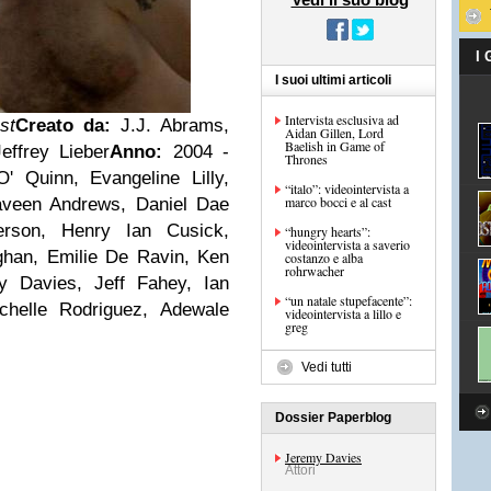
I
I suoi ultimi articoli
Intervista esclusiva ad
st
Creato da:
J.J. Abrams,
Aidan Gillen, Lord
Baelish in Game of
effrey Lieber
Anno:
2004 -
Thrones
 Quinn, Evangeline Lilly,
“italo”: videointervista a
marco bocci e al cast
aveen Andrews, Daniel Dae
rson, Henry Ian Cusick,
“hungry hearts”:
videointervista a saverio
ghan, Emilie De Ravin, Ken
costanzo e alba
rohrwacher
y Davies, Jeff Fahey, Ian
“un natale stupefacente”:
chelle Rodriguez, Adewale
videointervista a lillo e
greg
Vedi tutti
Dossier Paperblog
Jeremy Davies
Attori