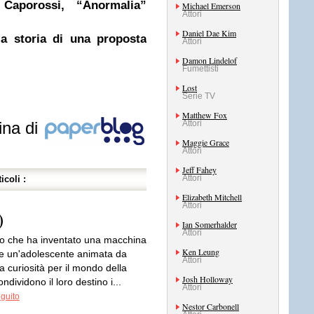
Caporossi, “Anormalia”
Michael Emerson
Attori
Daniel Dae Kim
la storia di una proposta
Attori
Damon Lindelof
Fumettisti
Lost
Serie TV
Matthew Fox
ina di
Attori
Maggie Grace
Attori
Jeff Fahey
Attori
icoli :
Elizabeth Mitchell
Attori
)
Ian Somerhalder
Attori
 che ha inventato una macchina
Ken Leung
 e un'adolescente animata da
Attori
 curiosità per il mondo della
Josh Holloway
ndividono il loro destino i...
Attori
eguito
Nestor Carbonell