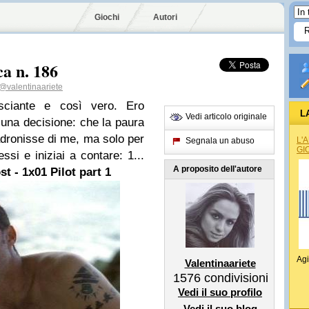
Giochi
Autori
a n. 186
@valentinaariete
osciante e così vero. Ero
L
Vedi articolo originale
 una decisione: che la paura
adronisse di me, ma solo per
L'
Segnala un abuso
GI
ssi e iniziai a contare: 1...
A proposito dell'autore
st
- 1x01 Pilot part 1
Agi
Valentinaariete
1576
condivisioni
Vedi il suo profilo
Vedi il suo blog