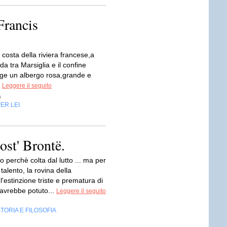
Francis
a costa della riviera francese,a
a tra Marsiglia e il confine
orge un albergo rosa,grande e
.
Leggere il seguito
p
ER LEI
lost' Brontë.
 perchè colta dal lutto ... ma per
el talento, la rovina della
'estinzione triste e prematura di
 avrebbe potuto...
Leggere il seguito
TORIA E FILOSOFIA