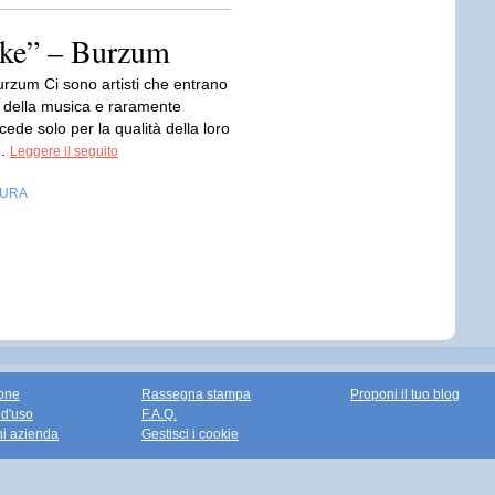
ske” – Burzum
urzum Ci sono artisti che entrano
a della musica e raramente
ede solo per la qualità della loro
e.
Leggere il seguito
TURA
one
Rassegna stampa
Proponi il tuo blog
 d'uso
F.A.Q.
ni azienda
Gestisci i cookie