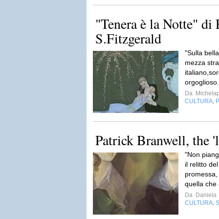
"Tenera è la Notte" di 
S.Fitzgerald
"Sulla bell
mezza strad
italiano,s
orgoglioso
Da
Michela
CULTURA
P
,
Patrick Branwell, the '
"Non piango
il relitto d
promessa, l
quella che
Da
Daniela
CULTURA
S
,