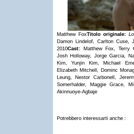
Matthew Fox
Titolo originale:
Lo
Damon Lindelof, Carlton Cuse, J
2010
Cast:
Matthew Fox, Terry O'
Josh Holloway, Jorge Garcia, N
Kim, Yunjin Kim, Michael Eme
Elizabeth Mitchell, Dominc Mona
Leung, Nestor Carbonell, Jerem
Somerhalder, Maggie Grace, Mi
Akinnuoye-Agbaje
Potrebbero interessarti anche :