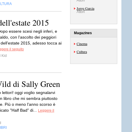
Attori
LTURA
Jorge Garcia
Attori
dell'estate 2015
opo essere scesi negli inferi, e
Magazines
caldo, con l'ascolto dei peggiori
dell'estate 2015, adesso tocca ai
Cinema
gere il seguito
Cultura
 Kid
d di Sally Green
lettori! oggi voglio segnalarvi
 un libro che mi sembra piuttosto
te. Più o meno l'anno scorso è
icato "Half Bad" di...
Leggere il
d
IBRI