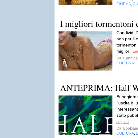
CINEMA
CU
,
I migliori tormentoni 
Condividi D
non per il 
tormentoni 
migliori.
Leg
Da
Cannibal
CULTURA
ANTEPRIMA: Half Wil
Buongiorno 
l'uscita di
interessan
stato pubbl
seguito
Da
Booklan
CULTURA
L
,