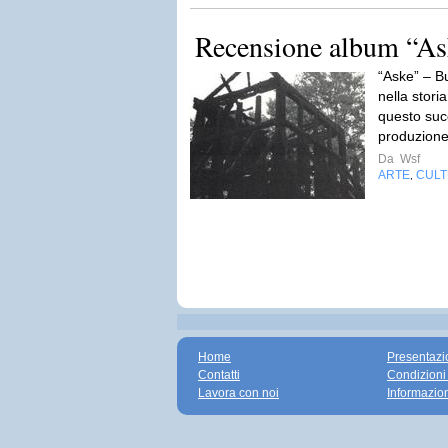
Recensione album “A
“Aske” – B
nella stori
questo succ
produzion
Da
Wsf
ARTE
CUL
,
Home
Presentazi
Contatti
Condizioni
Lavora con noi
Informazio