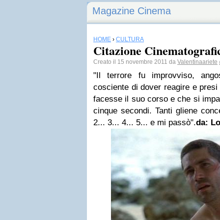
Magazine Cinema
HOME
›
CULTURA
Citazione Cinematografic
Creato il 15 novembre 2011 da
Valentinaariete
"Il terrore fu improvviso, ang
cosciente di dover reagire e presi
facesse il suo corso e che si imp
cinque secondi. Tanti gliene conce
2... 3... 4... 5... e mi passò".
da:
Lo