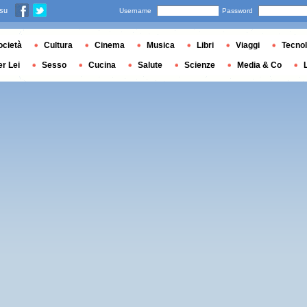
 su
Username
Password
ocietà
Cultura
Cinema
Musica
Libri
Viaggi
Tecnol
er Lei
Sesso
Cucina
Salute
Scienze
Media & Co