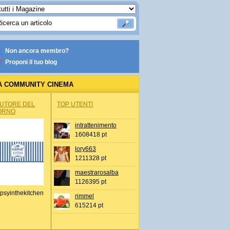
Non ancora membro?
Proponi il tuo blog
A COMMUNITY CINEMA
AUTORE DEL
TOP UTENTI
ORNO
intrattenimento
1608418 pt
lory663
1211328 pt
maestrarosalba
1126395 pt
psyinthekitchen
rimmel
615214 pt