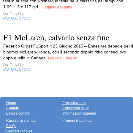
test in Austria con Rosberg in testa nella classifica dei tempi con
1.09.113 e 117 giri...
Leggere il seguito
Da
Tony77g
MOTORI
SPORT
,
F1 McLaren, calvario senza fine
Federico GrossiF1Sport.it 23 Giugno 2015 – Ennesima debacle per il
binomio McLaren-Honda, con il secondo doppio ritiro consecutivo
dopo quello in Canada.
Leggere il seguito
Da
Tony77g
MOTORI
SPORT
,
Home
Presentazione
Contatti
Condizioni d'uso
Lavora con noi
Informazioni azienda
Rassegna stampa
Proponi il tuo blog
F.A.Q.
Gestisci i cookie