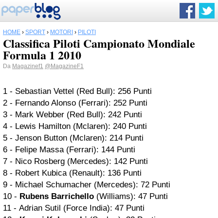
HOME
›
SPORT
›
MOTORI
›
PILOTI
Classifica Piloti Campionato Mondiale
Formula 1 2010
Da
Magazinef1
@MagazineF1
1 - Sebastian Vettel (Red Bull): 256 Punti
2 - Fernando Alonso (Ferrari): 252 Punti
3 - Mark Webber (Red Bull): 242 Punti
4 - Lewis Hamilton (Mclaren): 240 Punti
5 - Jenson Button (Mclaren): 214 Punti
6 - Felipe Massa (Ferrari): 144 Punti
7 - Nico Rosberg (Mercedes): 142 Punti
8 - Robert Kubica (Renault): 136 Punti
9 - Michael Schumacher (Mercedes): 72 Punti
10 -
Rubens Barrichello
(Williams): 47 Punti
11 - Adrian Sutil (Force India): 47 Punti