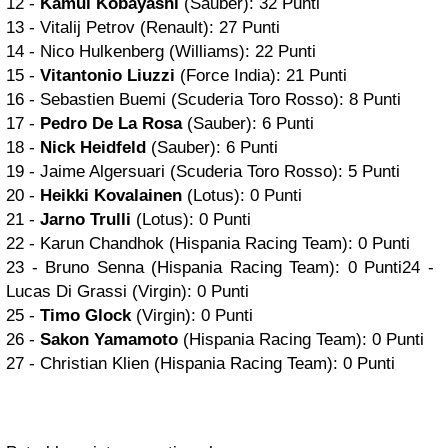
12 -
Kamui Kobayashi
(Sauber): 32 Punti
13 - Vitalij Petrov (Renault): 27 Punti
14 - Nico Hulkenberg (Williams): 22 Punti
15 -
Vitantonio Liuzzi
(Force India): 21 Punti
16 - Sebastien Buemi (Scuderia Toro Rosso): 8 Punti
17 -
Pedro De La Rosa
(Sauber): 6 Punti
18 -
Nick Heidfeld
(Sauber): 6 Punti
19 - Jaime Algersuari (Scuderia Toro Rosso): 5 Punti
20 -
Heikki Kovalainen
(Lotus): 0 Punti
21 -
Jarno Trulli
(Lotus): 0 Punti
22 - Karun Chandhok (Hispania Racing Team): 0 Punti
23 - Bruno Senna (Hispania Racing Team): 0 Punti24 -
Lucas Di Grassi (Virgin): 0 Punti
25 -
Timo Glock
(Virgin): 0 Punti
26 -
Sakon Yamamoto
(Hispania Racing Team): 0 Punti
27 - Christian Klien (Hispania Racing Team): 0 Punti