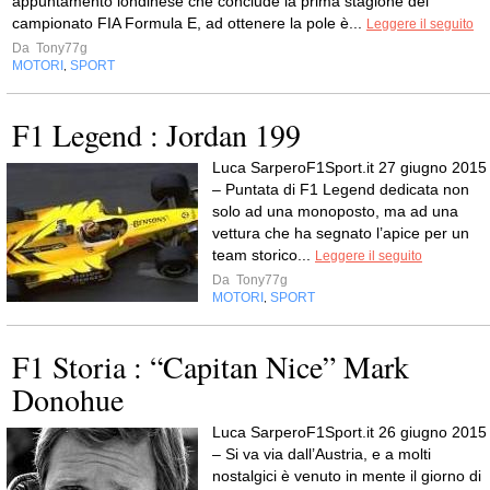
appuntamento londinese che conclude la prima stagione del
campionato FIA Formula E, ad ottenere la pole è...
Leggere il seguito
Da
Tony77g
MOTORI
SPORT
,
F1 Legend : Jordan 199
Luca SarperoF1Sport.it 27 giugno 2015
– Puntata di F1 Legend dedicata non
solo ad una monoposto, ma ad una
vettura che ha segnato l’apice per un
team storico...
Leggere il seguito
Da
Tony77g
MOTORI
SPORT
,
F1 Storia : “Capitan Nice” Mark
Donohue
Luca SarperoF1Sport.it 26 giugno 2015
– Si va via dall’Austria, e a molti
nostalgici è venuto in mente il giorno di