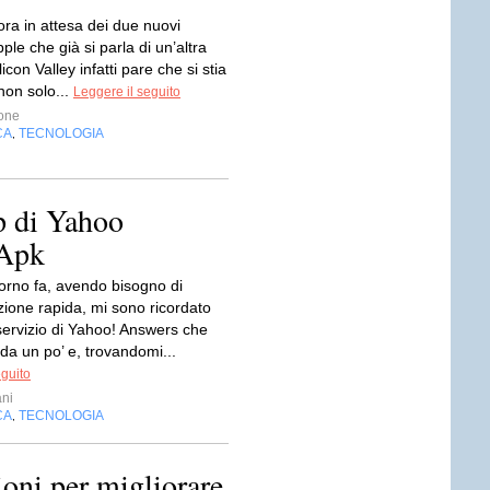
ra in attesa dei due nuovi
pple che già si parla di un’altra
licon Valley infatti pare che si stia
non solo...
Leggere il seguito
one
CA
TECNOLOGIA
,
p di Yahoo
 Apk
orno fa, avendo bisogno di
zione rapida, mi sono ricordato
servizio di Yahoo! Answers che
da un po’ e, trovandomi...
eguito
ni
CA
TECNOLOGIA
,
ioni per migliorare