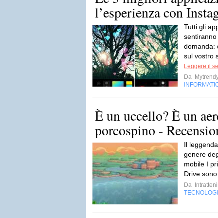
l’esperienza con Insta
Tutti gli a
sentiranno
domanda: q
sul vostro 
Leggere il s
Da
Mytrend
INFORMATI
È un uccello? È un aer
porcospino - Recensio
Il leggenda
genere degl
mobile I pr
Drive sono 
Da
Intratten
TECNOLOG