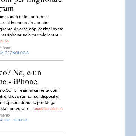
gram
ppassionati di Instagram si
 presi in causa da questa
uante diverse applicazioni avete
smartphone solo per migliorare...
eguito
yphone
CA
TECNOLOGIA
,
eo? No, è un
ne - iPhone
rio Sonic Team si cimenta con il
i endless runner sui dispositivi
imi episodi di Sonic per Mega
stati un vero e...
Leggere il seguito
imento
IA
VIDEOGIOCHI
,