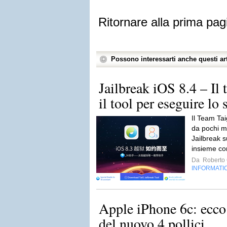
Ritornare alla prima pag
Possono interessarti anche questi art
Jailbreak iOS 8.4 – Il
il tool per eseguire lo 
Il Team Ta
da pochi min
Jailbreak 
insieme co
Da
Roberto C
INFORMATI
Apple iPhone 6c: ecco 
del nuovo 4 pollici