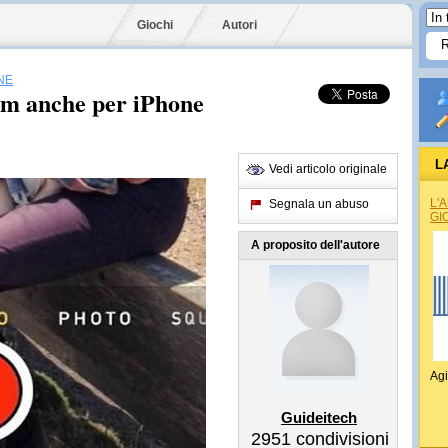
Giochi
Autori
NE
om anche per iPhone
L
Vedi articolo originale
L'
Segnala un abuso
GI
A proposito dell'autore
Agi
Guideitech
2951
condivisioni