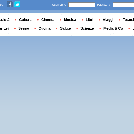
 su
Username
Password
ocietà
Cultura
Cinema
Musica
Libri
Viaggi
Tecnol
er Lei
Sesso
Cucina
Salute
Scienze
Media & Co