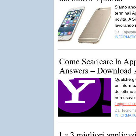
Siamo anco
terminali A
novità. A Si
lavorando 
Da
Enjoyph
INFORMATI
Come Scaricare la Ap
Answers – Download
Qualche gi
un’informa
del’ottimo 
non usavo 
Leggere il s
Da
Tecnoma
INFORMATI
Le 3 migliori applicaz