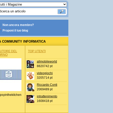
Non ancora membro?
Proponi il tuo blog
A COMMUNITY INFORMATICA
AUTORE DEL
TOP UTENTI
ORNO
allmobileworld
8820742 pt
videogiochi
3205714 pt
Riccardo Conti
2069489 pt
psyinthekitchen
intrattenimento
1608418 pt