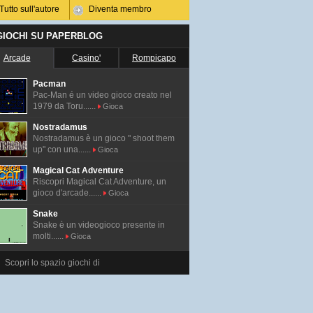
Tutto sull'autore
Diventa membro
 GIOCHI SU PAPERBLOG
Arcade
Casino'
Rompicapo
Pacman
Pac-Man é un video gioco creato nel
1979 da Toru......
Gioca
Nostradamus
Nostradamus è un gioco " shoot them
up" con una......
Gioca
Magical Cat Adventure
Riscopri Magical Cat Adventure, un
gioco d'arcade......
Gioca
Snake
Snake è un videogioco presente in
molti......
Gioca
Scopri lo spazio giochi di