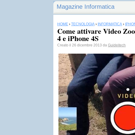
Magazine Informatica
HOME
›
TECNOLOGIA
›
INFORMATICA
›
IPHO
Come attivare Video Zo
4 e iPhone 4S
Creato il 26 dicembre 2013 da
Guideitech