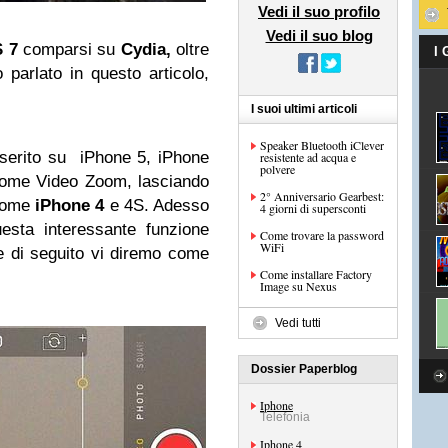
Vedi il suo profilo
Vedi il suo blog
S 7
comparsi su
Cydia,
oltre
I
 parlato in questo articolo,
I suoi ultimi articoli
Speaker Bluetooth iClever
nserito su iPhone 5, iPhone
resistente ad acqua e
polvere
come Video Zoom, lasciando
2° Anniversario Gearbest:
i come
iPhone 4
e 4S. Adesso
4 giorni di supersconti
questa interessante funzione
Come trovare la password
WiFi
e di seguito vi diremo come
Come installare Factory
Image su Nexus
Vedi tutti
Dossier Paperblog
Iphone
Telefonia
Iphone 4