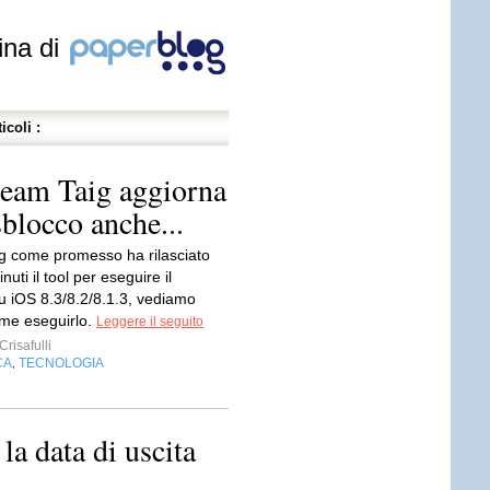
ina di
icoli :
 team Taig aggiorna
sblocco anche...
ig come promesso ha rilasciato
uti il tool per eseguire il
su iOS 8.3/8.2/8.1.3, vediamo
me eseguirlo.
Leggere il seguito
risafulli
CA
TECNOLOGIA
,
la data di uscita