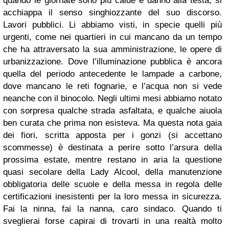
quando le giornate sono più calde e dànno alla testa, si
acchiappa il senso singhiozzante del suo discorso.
Lavori pubblici. Li abbiamo visti, in specie quelli più
urgenti, come nei quartieri in cui mancano da un tempo
che ha attraversato la sua amministrazione, le opere di
urbanizzazione. Dove l’illuminazione pubblica è ancora
quella del periodo antecedente le lampade a carbone,
dove mancano le reti fognarie, e l’acqua non si vede
neanche con il binocolo. Negli ultimi mesi abbiamo notato
con sorpresa qualche strada asfaltata, e qualche aiuola
ben curata che prima non esisteva. Ma questa nota gaia
dei fiori, scritta apposta per i gonzi (si accettano
scommesse) è destinata a perire sotto l’arsura della
prossima estate, mentre restano in aria la questione
quasi secolare della Lady Alcool, della manutenzione
obbligatoria delle scuole e della messa in regola delle
certificazioni inesistenti per la loro messa in sicurezza.
Fai la ninna, fai la nanna, caro sindaco. Quando ti
sveglierai forse capirai di trovarti in una realtà molto