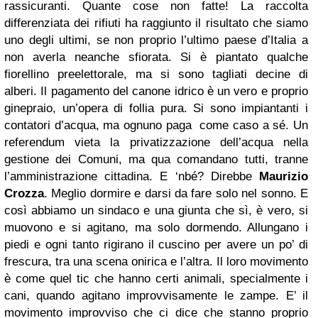
rassicuranti. Quante cose non fatte! La raccolta
differenziata dei rifiuti ha raggiunto il risultato che siamo
uno degli ultimi, se non proprio l’ultimo paese d’Italia a
non averla neanche sfiorata. Si è piantato qualche
fiorellino preelettorale, ma si sono tagliati decine di
alberi. Il pagamento del canone idrico è un vero e proprio
ginepraio, un’opera di follia pura. Si sono impiantanti i
contatori d’acqua, ma ognuno paga come caso a sé. Un
referendum vieta la privatizzazione dell’acqua nella
gestione dei Comuni, ma qua comandano tutti, tranne
l’amministrazione cittadina. E ‘nbé? Direbbe
Maurizio
Crozza
. Meglio dormire e darsi da fare solo nel sonno. E
così abbiamo un sindaco e una giunta che sì, è vero, si
muovono e si agitano, ma solo dormendo. Allungano i
piedi e ogni tanto rigirano il cuscino per avere un po’ di
frescura, tra una scena onirica e l’altra. Il loro movimento
è come quel tic che hanno certi animali, specialmente i
cani, quando agitano improvvisamente le zampe. E’ il
movimento improvviso che ci dice che stanno proprio