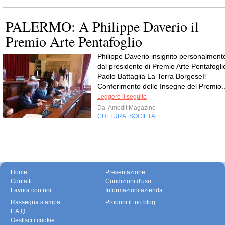
PALERMO: A Philippe Daverio il
Premio Arte Pentafoglio
Philippe Daverio insignito personalment
dal presidente di Premio Arte Pentafogli
Paolo Battaglia La Terra BorgeseIl
Conferimento delle Insegne del Premio..
Leggere il seguito
Da
Amedit Magazine
CULTURA
SOCIETÀ
,
Home
Presentazione
Contatti
Condizioni d'uso
Lavora con noi
Informazioni azienda
Rassegna stampa
Proponi il tuo blog
F.A.Q.
Gestisci i cookie