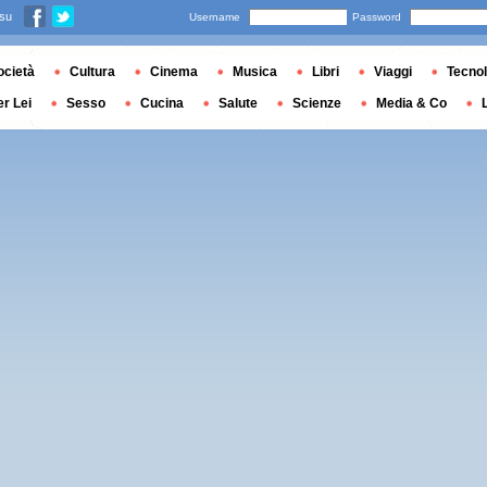
 su
Username
Password
ocietà
Cultura
Cinema
Musica
Libri
Viaggi
Tecnol
er Lei
Sesso
Cucina
Salute
Scienze
Media & Co