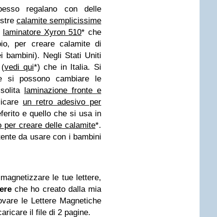
spesso regalano con delle
ostre
calamite semplicissime
n
laminatore Xyron 510
* che
io, per creare calamite di
 bambini). Negli Stati Uniti
 (
vedi qui
*) che in Italia. Si
e si possono cambiare le
 solita
laminazione fronte e
licare
un retro adesivo per
eferito e quello che si usa in
 per creare delle calamite
*.
ente da usare con i bambini
agnetizzare le tue lettere,
tere
che ho creato dalla mia
trovare le Lettere Magnetiche
aricare il file di 2 pagine.