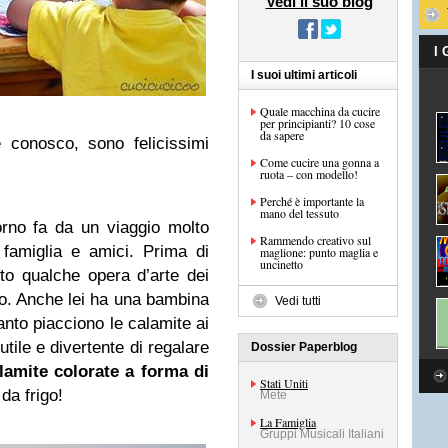
Vedi il suo blog
I
I suoi ultimi articoli
Quale macchina da cucire
per principianti? 10 cose
da sapere
he conosco, sono felicissimi
Come cucire una gonna a
ruota – con modello!
Perché è importante la
mano del tessuto
rno fa da un viaggio molto
Rammendo creativo sul
famiglia e amici. Prima di
maglione: punto maglia e
uncinetto
to qualche opera d’arte dei
ero. Anche lei ha una bambina
Vedi tutti
nto piacciono le calamite ai
ile e divertente di regalare
Dossier Paperblog
lamite colorate a forma di
Stati Uniti
da frigo!
Mete
La Famiglia
Gruppi Musicali Italiani