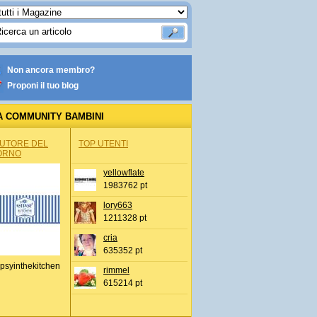
Non ancora membro?
Proponi il tuo blog
A COMMUNITY BAMBINI
AUTORE DEL
TOP UTENTI
ORNO
yellowflate
1983762 pt
lory663
1211328 pt
cria
635352 pt
psyinthekitchen
rimmel
615214 pt