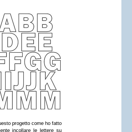
questo progetto come ho fatto
nte incollare le lettere su