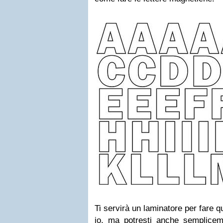
Ti servirà un laminatore per fare 
io, ma potresti anche sempliceme