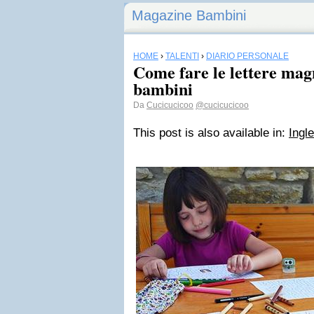
Magazine Bambini
HOME
›
TALENTI
›
DIARIO PERSONALE
Come fare le lettere mag
bambini
Da
Cucicucicoo
@cucicucicoo
This post is also available in:
Ingl