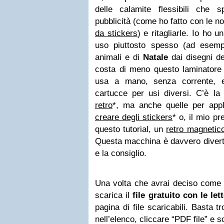
delle calamite flessibili che 
pubblicità (come ho fatto con le n
da stickers
) e ritagliarle. Io ho u
uso piuttosto spesso (ad esemp
animali e di
Natale
dai disegni dei
costa di meno questo laminatore
usa a mano, senza corrente, 
cartucce per usi diversi. C’è la
retro
*, ma anche quelle per app
creare degli stickers
* o, il mio pr
questo tutorial, un
retro magnetico
Questa macchina è davvero divert
e la consiglio.
Una volta che avrai deciso come m
scarica il
file gratuito con le let
pagina di file scaricabili. Basta 
nell’elenco, cliccare “PDF file” e sc