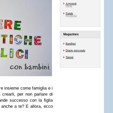
Agropoli
Mete
Natale
Festività
Magazines
Bambini
Diario personale
Talenti
re insieme come famiglia e i
a crearli, per non parlare di
ande successo con la figlia
 anche a te? E allora, ecco