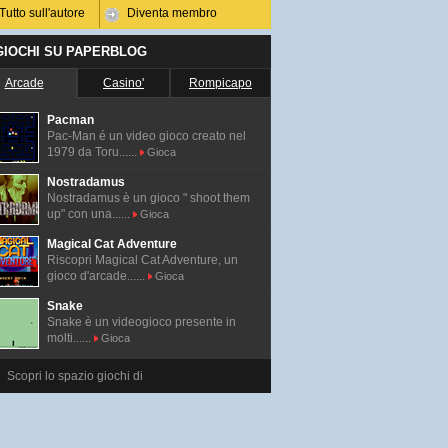
Tutto sull'autore
Diventa membro
 GIOCHI SU PAPERBLOG
Arcade
Casino'
Rompicapo
Pacman
Pac-Man é un video gioco creato nel
1979 da Toru......
Gioca
Nostradamus
Nostradamus è un gioco " shoot them
up" con una......
Gioca
Magical Cat Adventure
Riscopri Magical Cat Adventure, un
gioco d'arcade......
Gioca
Snake
Snake è un videogioco presente in
molti......
Gioca
Scopri lo spazio giochi di