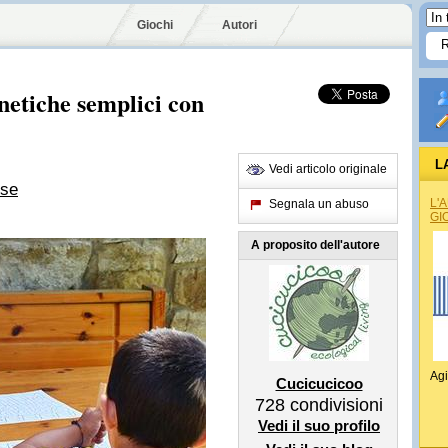
Giochi
Autori
netiche semplici con
L
Vedi articolo originale
ese
L'
Segnala un abuso
GI
A proposito dell'autore
Agi
Cucicucicoo
728
condivisioni
Vedi il suo profilo