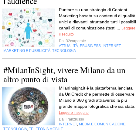
l'audience
Puntare su una strategia di Content
Marketing basata su contenuti di qualità
unici e rilevanti, sfruttando tutti i possibili
canali di comunicazione (testi,...
Leggere
il seguito
Da
B2corporate
ATTUALITÀ
EBUSINESS
INTERNET
,
,
,
MARKETING E PUBBLICITÀ
TECNOLOGIA
,
#MilanInSight, vivere Milano da un
altro punto di vista
MilanInsight.it è la piattaforma lanciata
da UniCredit che permette di osservare
Milano a 360 gradi attraverso la più
grande mappa fotografica che sia stata..
Leggere il seguito
Da
Franzrusso
INTERNET
MEDIA E COMUNICAZIONE
,
,
TECNOLOGIA
TELEFONIA MOBILE
,