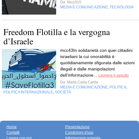
Da
Nico315
MEDIA E COMUNICAZIONE
TECNOLOGIA
,
Freedom Flotilla e la vergogna
d’Israele
mcc43In solidarietà con quei cittadini
israeliani la cui onorabilità è
quotidianamente sfigurata dalle azioni
illegali e dalle manipolazioni
dell’informazione...
Leggere il seguito
Da
Maria Carla Canta
MEDIA E COMUNICAZIONE
POLITICA
,
,
POLITICA INTERNAZIONALE
SOCIETÀ
,
Home
Presentazione
Contatti
Condizioni d'uso
Lavora con noi
Informazioni azienda