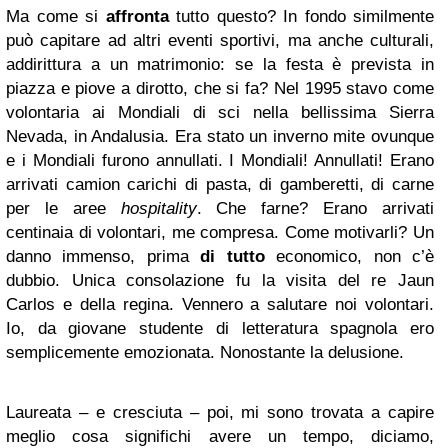
Ma come si
affronta
tutto questo? In fondo similmente
può capitare ad altri eventi sportivi, ma anche culturali,
addirittura a un matrimonio: se la festa è prevista in
piazza e piove a dirotto, che si fa? Nel 1995 stavo come
volontaria ai Mondiali di sci nella bellissima Sierra
Nevada, in Andalusia. Era stato un inverno mite ovunque
e i Mondiali furono annullati. I Mondiali! Annullati! Erano
arrivati camion carichi di pasta, di gamberetti, di carne
per le aree
hospitality
. Che farne? Erano arrivati
centinaia di volontari, me compresa. Come motivarli? Un
danno immenso, prima
di tutto
economico, non c’è
dubbio. Unica consolazione fu la visita del re Jaun
Carlos e della regina. Vennero a salutare noi volontari.
Io, da giovane studente di letteratura spagnola ero
semplicemente emozionata. Nonostante la delusione.
Laureata – e cresciuta – poi, mi sono trovata a capire
meglio cosa significhi avere un tempo, diciamo,