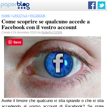
HOME
›
LIFESTYLE
›
FACEBOOK
Come scoprire se qualcuno accede a
Facebook con il vostro account
Creato il 24 dicembre 2010 da
Butterfly232008
Save
Avete il timore che qualcuno vi stia spiando o che si stia
accedendo al vostro account di Facebook? Se state