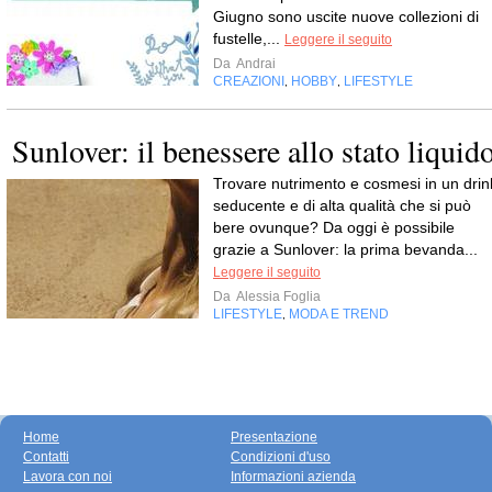
Giugno sono uscite nuove collezioni di
fustelle,...
Leggere il seguito
Da
Andrai
CREAZIONI
HOBBY
LIFESTYLE
,
,
Sunlover: il benessere allo stato liquid
Trovare nutrimento e cosmesi in un drin
seducente e di alta qualità che si può
bere ovunque? Da oggi è possibile
grazie a Sunlover: la prima bevanda...
Leggere il seguito
Da
Alessia Foglia
LIFESTYLE
MODA E TREND
,
Home
Presentazione
Contatti
Condizioni d'uso
Lavora con noi
Informazioni azienda