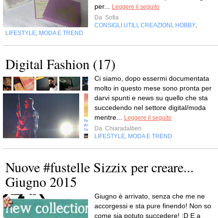
per...
Leggere il seguito
Da
Sofia
CONSIGLI UTILI
CREAZIONI
HOBBY
,
,
,
LIFESTYLE
MODA E TREND
,
Digital Fashion (17)
Ci siamo, dopo essermi documentata
molto in questo mese sono pronta per
darvi spunti e news su quello che sta
succedendo nel settore digital/moda
mentre...
Leggere il seguito
Da
Chiaradalben
LIFESTYLE
MODA E TREND
,
Nuove #fustelle Sizzix per creare...
Giugno 2015
Giugno è arrivato, senza che me ne
accorgessi e sta pure finendo! Non so
come sia potuto succedere! :D E a