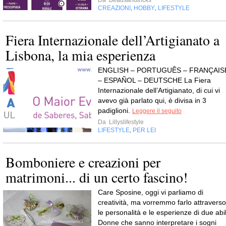
Da
Beadsandtricks
CREAZIONI
HOBBY
LIFESTYLE
,
,
Fiera Internazionale dell’Artigianato a
Lisbona, la mia esperienza
ENGLISH – PORTUGUÊS – FRANÇAIS
– ESPAÑOL – DEUTSCHE La Fiera
Internazionale dell’Artigianato, di cui vi
avevo già parlato qui, è divisa in 3
padiglioni.
Leggere il seguito
Da
Lillyslifestyle
LIFESTYLE
PER LEI
,
Bomboniere e creazioni per
matrimoni... di un certo fascino!
Care Sposine, oggi vi parliamo di
creatività, ma vorremmo farlo attraverso
le personalità e le esperienze di due abil
Donne che sanno interpretare i sogni