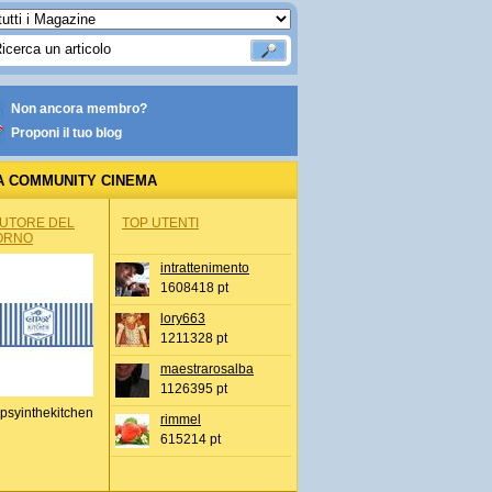
Non ancora membro?
Proponi il tuo blog
A COMMUNITY CINEMA
AUTORE DEL
TOP UTENTI
ORNO
intrattenimento
1608418 pt
lory663
1211328 pt
maestrarosalba
1126395 pt
psyinthekitchen
rimmel
615214 pt