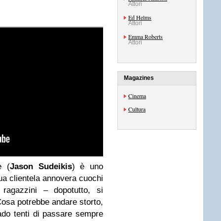
Attori
Ed Helms
Attori
Emma Roberts
Attori
Magazines
Cinema
Cultura
e (
Jason Sudeikis
) è uno
sua clientela annovera cuochi
agazzini – dopotutto, si
osa potrebbe andare storto,
ado tenti di passare sempre