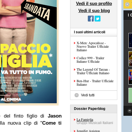
Vedi il suo profilo
Vedi il suo blog
I
I suoi ultimi articoli
X-Men: Apocalisse -
Nuovo Trailer Ufficiale
Italiano
Codice 999 - Trailer
Italiano Ufficiale
The Legend Of Tarzan -
Trailer Ufficiale Italiano
Ben-Hur - Trailer Ufficiale
Italiano
Vedi tutti
Dossier Paperblog
del finto figlio di
Jason
La Famiglia
la nuova clip di "
Come ti
Gruppi Musicali Italiani
Jennifer Aniston