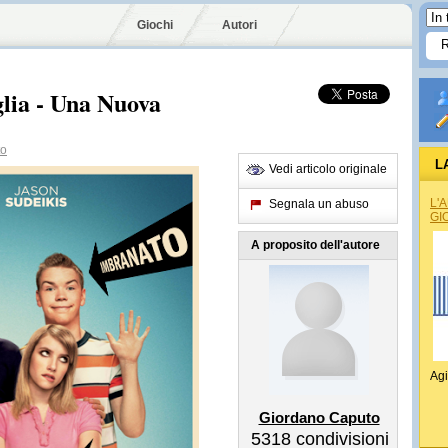
Giochi
Autori
lia - Una Nuova
to
L
Vedi articolo originale
L'
Segnala un abuso
GI
A proposito dell'autore
Agi
Giordano Caputo
5318
condivisioni