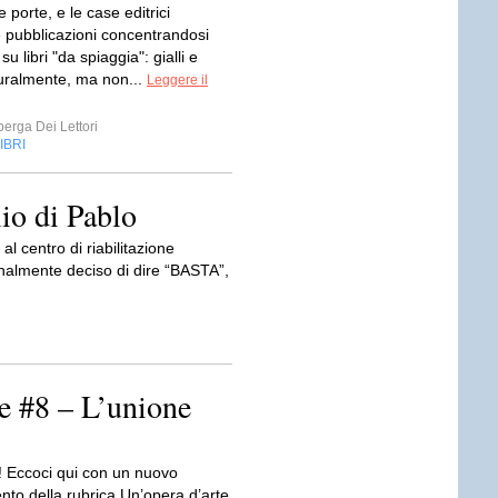
e porte, e le case editrici
e pubblicazioni concentrandosi
su libri "da spiaggia": gialli e
aturalmente, ma non...
Leggere il
erga Dei Lettori
IBRI
lio di Pablo
l centro di riabilitazione
inalmente deciso di dire “BASTA”,
e #8 – L’unione
i! Eccoci qui con un nuovo
to della rubrica Un’opera d’arte