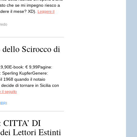
isto che se mi impegno riesco a
adere il mese? XD).
Leggere il
fredo
 dello Scirocco di
19,90E-book: € 9,99Pagine:
: Sperling KupferGenere:
il 1968 quando il notaio
decide di tornare in Sicilia con
 il seguito
IBRI
CITTA’ DI
i Lettori Estinti