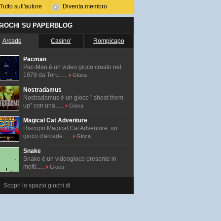
Tutto sull'autore
Diventa membro
 GIOCHI SU PAPERBLOG
Arcade
Casino'
Rompicapo
Pacman
Pac-Man é un video gioco creato nel
1979 da Toru......
Gioca
Nostradamus
Nostradamus è un gioco " shoot them
up" con una......
Gioca
Magical Cat Adventure
Riscopri Magical Cat Adventure, un
gioco d'arcade......
Gioca
Snake
Snake è un videogioco presente in
molti......
Gioca
Scopri lo spazio giochi di