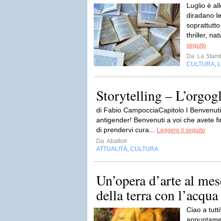
Luglio è all
diradano l
soprattutto 
thriller, n
seguito
Da
La Stamb
CULTURA
L
,
Storytelling – L’orgog
di Fabio CampocciaCapitolo I Benvenuti a
antigender! Benvenuti a voi che avete f
di prendervi cura...
Leggere il seguito
Da
Abattoir
ATTUALITÀ
CULTURA
,
Un’opera d’arte al mes
della terra con l’acqua
Ciao a tutt
appuntamen