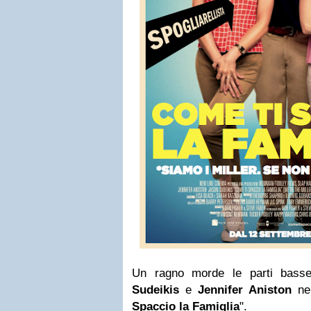
Un ragno morde le parti basse 
Sudeikis
e
Jennifer Aniston
nel
Spaccio la Famiglia
".