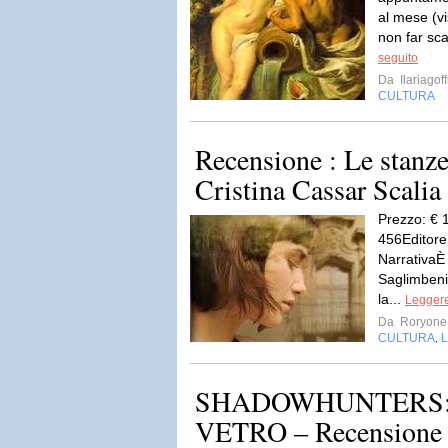
al mese (v
non far sc
seguito
Da
Ilariagof
CULTURA
Recensione : Le stanze
Cristina Cassar Scalia
Prezzo: € 
456Editore
NarrativaÈ 
Saglimbeni 
la...
Leggere
Da
Roryone
CULTURA
L
,
SHADOWHUNTERS: 
VETRO – Recensione de