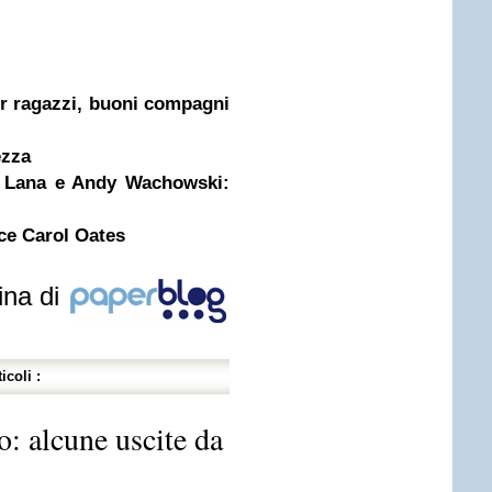
per ragazzi, buoni compagni
ezza
da Lana e Andy Wachowski:
ce Carol Oates
ina di
icoli :
io: alcune uscite da