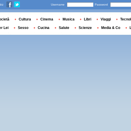
 su
Username
Password
ocietà
Cultura
Cinema
Musica
Libri
Viaggi
Tecnol
er Lei
Sesso
Cucina
Salute
Scienze
Media & Co