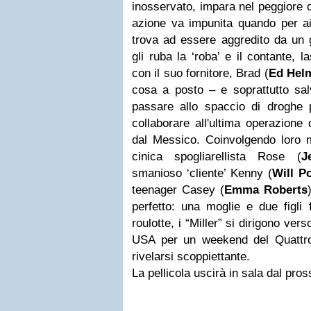
inosservato, impara nel peggiore
azione va impunita quando per aiu
trova ad essere aggredito da un 
gli ruba la ‘roba’ e il contante, 
con il suo fornitore, Brad (
Ed Hel
cosa a posto – e soprattutto sal
passare allo spaccio di droghe p
collaborare all'ultima operazione 
dal Messico. Coinvolgendo loro ma
cinica spogliarellista Rose (
J
smanioso ‘cliente’ Kenny (
Will Po
teenager Casey (
Emma Roberts
perfetto: una moglie e due figli 
roulotte, i “Miller” si dirigono vers
USA per un weekend del Quattro
rivelarsi scoppiettante.
La pellicola uscirà in sala dal pr