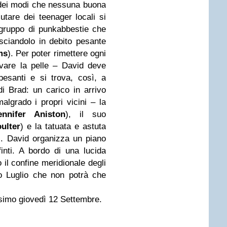
 dei modi che nessuna buona
tare dei teenager locali si
gruppo di punkabbestie che
lasciandolo in debito pesante
ms
). Per poter rimettere ogni
vare la pelle – David deve
esanti e si trova, così, a
di Brad: un carico in arrivo
lgrado i propri vicini – la
ennifer Aniston
), il suo
ulter
) e la tatuata e astuta
). David organizza un piano
finti. A bordo di una lucida
o il confine meridionale degli
 Luglio che non potrà che
ossimo giovedì 12 Settembre.