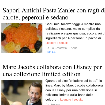
Sapori Antichi Pasta Zanier con ragù d
carote, peperoni e sedano
Cari i miei follower,oggi vi mostro una
deliziosa ricettina, molto semplice da
realizzare e super gustosa, ecco a voi gl
ingredienti per 4 persone:un pacco di...
Leggere il seguito
Da
La Creativita Di Anna
PER LEI
Marc Jacobs collabora con Disney per
una collezione limited edition
Quando si dice "chiudere col botto": la
linea Marc by Marc Jacobs collaborerà
con la Disney per una collezione in
edizione limitata sulla base delle
celebre...
Leggere il seguito
Da
Trescic