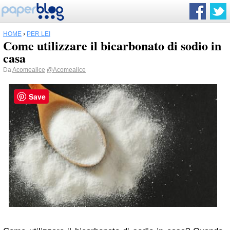
HOME
›
PER LEI
Come utilizzare il bicarbonato di sodio in
casa
Da
Acomealice
@Acomealice
Save