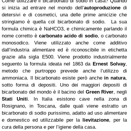
Come utilizzare il bicarbonato di sodio in casa? Quando
si inizia ad entrare nel mondo dell’
autoproduzione
di
detersivi e di cosmetici, una delle prime amicizie che
stringiamo è quella col bicarbonato di sodio. La sua
formula chimica è NaHCO3, e chimicamente parlando il
nome corretto è
carbonato acido di sodio
, o carbonato
monosodico. Viene utilizzato anche come additivo
dall’industria alimentare ed è riconoscibile in etichetta
grazie alla sigla E500. Viene prodotto industrialmente
seguento la formula ideata nel 1863 da
Ernest Solvay
,
metodo che purtroppo prevede anche l’utilizzo di
ammoniaca. Il bicarbonato esiste però anche
in natura
,
sotto forma di depositi. Uno dei maggiori depositi di
bicarbonato del mondo è il bacino del
Green River
, negli
Stati Uniti
. In Italia esistono cave nella zona di
Rosignano, in Toscana, dalle quali viene estratto un
bicarbonato di sodio purissimo, adatto ad uso alimentare
e domestico ed utilizzabile per la
lievitazione
, per la
cura della persona e per l’igiene della casa.