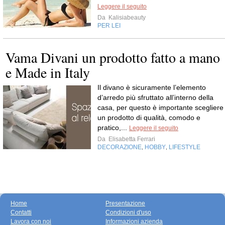
Leggere il seguito
Da
Kalisiabeauty
PER LEI
Vama Divani un prodotto fatto a mano
e Made in Italy
Il divano è sicuramente l’elemento
d’arredo più sfruttato all’interno della
casa, per questo è importante scegliere
un prodotto di qualità, comodo e
pratico,...
Leggere il seguito
Da
Elisabetta Ferrari
DECORAZIONE
HOBBY
LIFESTYLE
,
,
Home
Presentazione
Contatti
Condizioni d'uso
Lavora con noi
Informazioni azienda