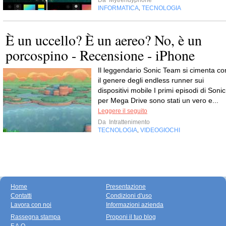
Da
Mytrendyphone
INFORMATICA
TECNOLOGIA
,
È un uccello? È un aereo? No, è un
porcospino - Recensione - iPhone
Il leggendario Sonic Team si cimenta co
il genere degli endless runner sui
dispositivi mobile I primi episodi di Sonic
per Mega Drive sono stati un vero e...
Leggere il seguito
Da
Intrattenimento
TECNOLOGIA
VIDEOGIOCHI
,
Home
Presentazione
Contatti
Condizioni d'uso
Lavora con noi
Informazioni azienda
Rassegna stampa
Proponi il tuo blog