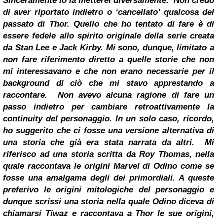
Sinceramente io la metterei diversamente.
Non credo
di aver riportato indietro o ‘cancellato’ qualcosa del
passato di Thor. Quello che ho tentato di fare è di
essere fedele allo spirito originale della serie creata
da
Stan Lee
e Jack Kirby. Mi sono, dunque, limitato a
non fare riferimento diretto a quelle storie che non
mi interessavano e che non erano necessarie per il
background di ciò che mi stavo apprestando a
raccontare.
Non avevo alcuna ragione di fare un
passo indietro per cambiare retroattivamente la
continuity del personaggio. In un solo caso, ricordo,
ho suggerito che ci fosse una versione alternativa di
una storia che già era stata narrata da altri.
Mi
riferisco ad una storia scritta da Roy Thomas, nella
quale raccontava le origini Marvel di Odino come se
fosse una amalgama degli dei primordiali. A queste
preferivo le origini mitologiche del personaggio e
dunque scrissi una storia nella quale Odino diceva di
chiamarsi Tiwaz e raccontava a Thor le sue origini,