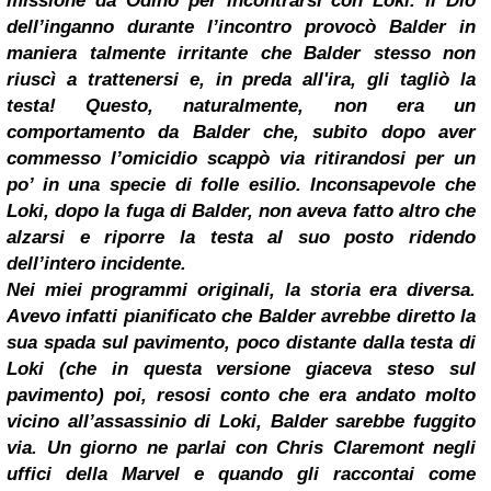
missione da Odino per incontrarsi con Loki. Il Dio
dell’inganno durante l’incontro provocò Balder in
maniera talmente irritante che Balder stesso non
riuscì a trattenersi e, in preda all'ira, gli tagliò la
testa! Questo, naturalmente, non era un
comportamento da Balder che, subito dopo aver
commesso l’omicidio scappò via ritirandosi per un
po’ in una specie di folle esilio. Inconsapevole che
Loki, dopo la fuga di Balder, non aveva fatto altro che
alzarsi e riporre la testa al suo posto ridendo
dell’intero incidente.
Nei miei programmi originali, la storia era diversa.
Avevo infatti pianificato che Balder avrebbe diretto la
sua spada sul pavimento, poco distante dalla testa di
Loki (che in questa versione giaceva steso sul
pavimento) poi, resosi conto che era andato molto
vicino all’assassinio di Loki, Balder sarebbe fuggito
via. Un giorno ne parlai con
Chris Claremont
negli
uffici della Marvel e quando gli raccontai come