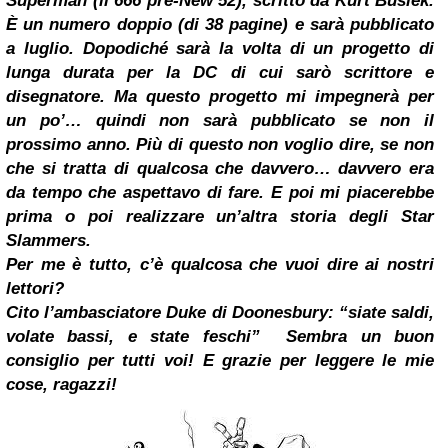
Superman (il 666 pre-New 52), scritto da Kurt Busiek.
È un numero doppio (di 38 pagine) e sarà pubblicato
a luglio. Dopodiché sarà la volta di un progetto di
lunga durata per la DC di cui sarò scrittore e
disegnatore. Ma questo progetto mi impegnerà per
un po’… quindi non sarà pubblicato se non il
prossimo anno. Più di questo non voglio dire, se non
che si tratta di qualcosa che davvero… davvero era
da tempo che aspettavo di fare. E poi mi piacerebbe
prima o poi realizzare un’altra storia degli Star
Slammers.
Per me è tutto, c’è qualcosa che vuoi dire ai nostri
lettori?
Cito l’ambasciatore Duke di Doonesbury: “siate saldi,
volate bassi, e state feschi”
Sembra un buon
consiglio per tutti voi! E grazie per leggere le mie
cose, ragazzi!