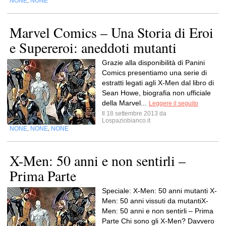
NONE
NONE
,
Marvel Comics – Una Storia di Eroi
e Supereroi: aneddoti mutanti
Grazie alla disponibilità di Panini
Comics presentiamo una serie di
estratti legati agli X-Men dal libro di
Sean Howe, biografia non ufficiale
della Marvel...
Leggere il seguito
Il 18 settembre 2013 da
Lospaziobianco.it
NONE
NONE
NONE
,
,
X-Men: 50 anni e non sentirli –
Prima Parte
Speciale: X-Men: 50 anni mutanti X-
Men: 50 anni vissuti da mutantiX-
Men: 50 anni e non sentirli – Prima
Parte Chi sono gli X-Men? Davvero