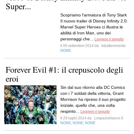
Super...
Scopriamo l'armatura di Tony Stark
Il nuovo trailer di Disney Infinity 2.0:
Marvel Super Heroes ci illustra le
abilità di Iron Man, uno dei
personaggi che...
Leggere il seguito
Il 05 settembre 2014 da
Intrattenimento
NONE
Forever Evil #1: il crepuscolo degli
eroi
Sin dal suo ritorno alla DC Comics
con i 7 soldati della vittoria, Grant
Morrison ha ripreso il suo progetto
iniziale, quello che, una volta
respinto...
Leggere il seguito
Il 29 luglio 2014 da
Lospaziobianco.it
NONE
NONE
NONE
,
,