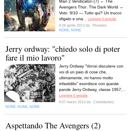
Man 2 Vendicatori (7) ← The
Avengers Thor: The Dark World →
Voto: 9/10 — Tutto qui? Un trucco
sfigato e una...
Leggere il seguito
Il 28 aprile 2013 da
Phoebes
NONE
NONE
,
Jerry ordway: "chiedo solo di poter
fare il mio lavoro"
Jerry Ordway "Vorrei discutere con
voi di un paio di cose che,
ultimamente, mi hanno molto
infastidito" esordisce con queste
parole Jerry Ordway, classe 1957,...
Leggere il seguito
Il 07 marzo 2013 da
Comixfactory
NONE
NONE
NONE
,
,
Aspettando The Avengers (2)