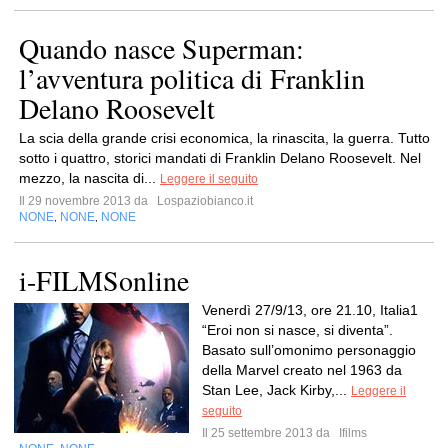
Quando nasce Superman:
l’avventura politica di Franklin
Delano Roosevelt
La scia della grande crisi economica, la rinascita, la guerra. Tutto
sotto i quattro, storici mandati di Franklin Delano Roosevelt. Nel
mezzo, la nascita di...
Leggere il seguito
Il 29 novembre 2013 da
Lospaziobianco.it
NONE
NONE
NONE
,
,
i-FILMSonline
Venerdì 27/9/13, ore 21.10, Italia1
“Eroi non si nasce, si diventa”.
Basato sull’omonimo personaggio
della Marvel creato nel 1963 da
Stan Lee, Jack Kirby,...
Leggere il
seguito
Il 25 settembre 2013 da
Ifilms