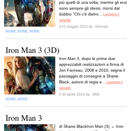
più quelli di una volta, mentre gli eroi
sono sempre gli stessi, morsi dal
dubbio "Chi c'è dietro...
Leggere il
seguito
Il 01 maggio 2013 da
Dennyb
NONE
NONE
NONE
,
,
Iron Man 3 (3D)
Iron Man 3, dopo le prime due
apprezzabili realizzazioni a firma di
Jon Favreau, 2008 e 2010, segna il
passaggio di consegne a Shane
Black, autore di regia e...
Leggere il
seguito
Il 30 aprile 2013 da
Af68
NONE
NONE
,
Iron Man 3
di Shane BlackIron Man (3) ← Iron