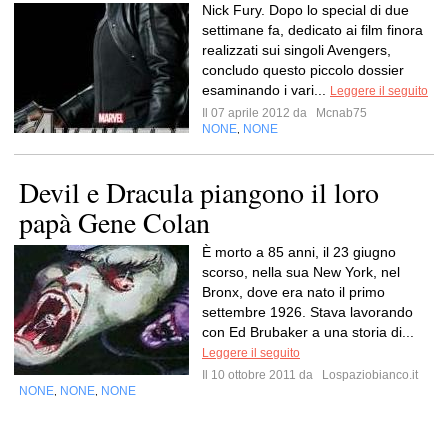
Nick Fury. Dopo lo special di due
settimane fa, dedicato ai film finora
realizzati sui singoli Avengers,
concludo questo piccolo dossier
esaminando i vari...
Leggere il seguito
Il 07 aprile 2012 da
Mcnab75
NONE
NONE
,
Devil e Dracula piangono il loro
papà Gene Colan
È morto a 85 anni, il 23 giugno
scorso, nella sua New York, nel
Bronx, dove era nato il primo
settembre 1926. Stava lavorando
con Ed Brubaker a una storia di...
Leggere il seguito
Il 10 ottobre 2011 da
Lospaziobianco.it
NONE
NONE
NONE
,
,