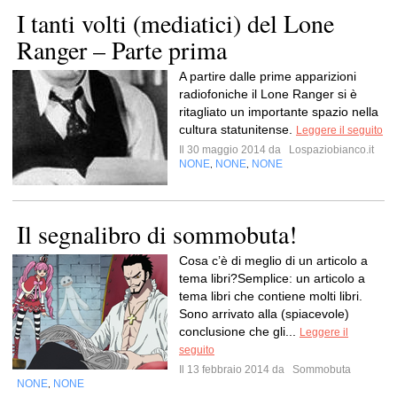
I tanti volti (mediatici) del Lone
Ranger – Parte prima
A partire dalle prime apparizioni
radiofoniche il Lone Ranger si è
ritagliato un importante spazio nella
cultura statunitense.
Leggere il seguito
Il 30 maggio 2014 da
Lospaziobianco.it
NONE
NONE
NONE
,
,
Il segnalibro di sommobuta!
Cosa c’è di meglio di un articolo a
tema libri?Semplice: un articolo a
tema libri che contiene molti libri.
Sono arrivato alla (spiacevole)
conclusione che gli...
Leggere il
seguito
Il 13 febbraio 2014 da
Sommobuta
NONE
NONE
,