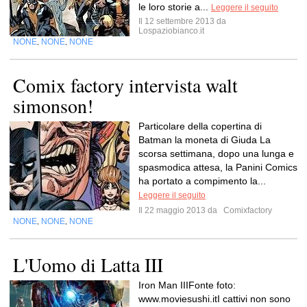
le loro storie a...
Leggere il seguito
Il 12 settembre 2013 da
Lospaziobianco.it
NONE
NONE
NONE
,
,
Comix factory intervista walt
simonson!
Particolare della copertina di
Batman la moneta di Giuda La
scorsa settimana, dopo una lunga e
spasmodica attesa, la Panini Comics
ha portato a compimento la...
Leggere il seguito
Il 22 maggio 2013 da
Comixfactory
NONE
NONE
NONE
,
,
L'Uomo di Latta III
Iron Man IIIFonte foto:
www.moviesushi.itI cattivi non sono