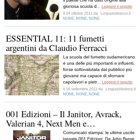
il paese che ha dato origine alla
gloriosa scuola d...
Leggere il seguito
Il 24 ottobre 2011 da
Lospaziobianco.it
NONE
NONE
NONE
,
,
ESSENTIAL 11: 11 fumetti
argentini da Claudio Ferracci
La scuola del fumetto sudamericano
è una delle più importanti e influenti,
forse sottovalutata dal pubblico più
giovane ma capace di sfornare
capolavori e pietr...
Leggere il seguito
Il 16 settembre 2011 da
Lospaziobianco.it
NONE
NONE
NONE
,
,
001 Edizioni – Il Janitor, Avrack,
Valerian 4, Next Men e…
Comunicato stampa: le ultime uscite
targate 001 Edizioni. Da John Byrne