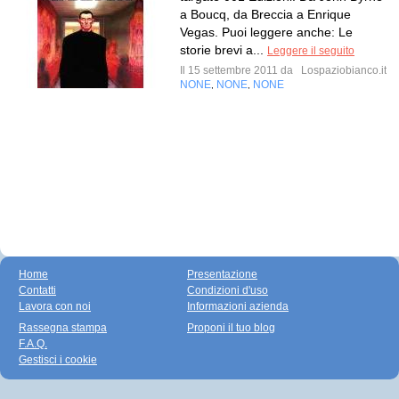
a Boucq, da Breccia a Enrique
Vegas. Puoi leggere anche: Le
storie brevi a...
Leggere il seguito
Il 15 settembre 2011 da
Lospaziobianco.it
NONE
NONE
NONE
,
,
Home
Presentazione
Contatti
Condizioni d'uso
Lavora con noi
Informazioni azienda
Rassegna stampa
Proponi il tuo blog
F.A.Q.
Gestisci i cookie