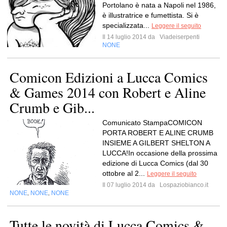
Portolano è nata a Napoli nel 1986,
è illustratrice e fumettista. Si è
specializzata...
Leggere il seguito
Il 14 luglio 2014 da
Viadeiserpenti
NONE
Comicon Edizioni a Lucca Comics
& Games 2014 con Robert e Aline
Crumb e Gib...
Comunicato StampaCOMICON
PORTA ROBERT E ALINE CRUMB
INSIEME A GILBERT SHELTON A
LUCCA!In occasione della prossima
edizione di Lucca Comics (dal 30
ottobre al 2...
Leggere il seguito
Il 07 luglio 2014 da
Lospaziobianco.it
NONE
NONE
NONE
,
,
Tutte le novità di Lucca Comics &