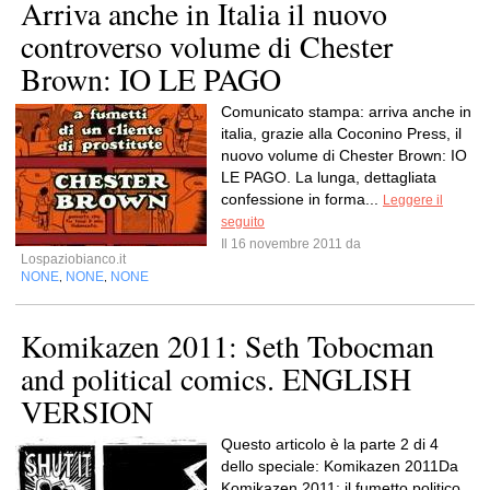
Arriva anche in Italia il nuovo
controverso volume di Chester
Brown: IO LE PAGO
Comunicato stampa: arriva anche in
italia, grazie alla Coconino Press, il
nuovo volume di Chester Brown: IO
LE PAGO. La lunga, dettagliata
confessione in forma...
Leggere il
seguito
Il 16 novembre 2011 da
Lospaziobianco.it
NONE
NONE
NONE
,
,
Komikazen 2011: Seth Tobocman
and political comics. ENGLISH
VERSION
Questo articolo è la parte 2 di 4
dello speciale: Komikazen 2011Da
Komikazen 2011: il fumetto politico