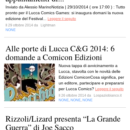
Inviato da Alessio MarinoNotizia | 29/10/2014 ( ore 17:00 ) : Tutto
pronto per il Lucca Comics Games: si inaugura domani la nuova
edizione del Festival...
Leggere il seguito
Il 29 ottobre 2014 da
Lightman
NONE
Alle porte di Lucca C&G 2014: 6
domande a Comicon Edizioni
Nuova tappa di avvicinamento a
Lucca, stavolta con le novità delle
Edizioni ComiconCosa significa, per
un editore, partecipare e prepararsi
per Lucca Comics?
Leggere il seguito
Il 26 ottobre 2014 da
Lospaziobianco.it
NONE
NONE
NONE
,
,
Rizzoli/Lizard presenta “La Grande
Guerra” di Joe Sacco