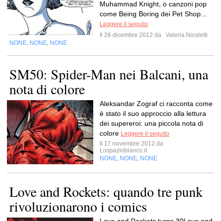
Muhammad Knight, o canzoni pop
come Being Boring dei Pet Shop...
Leggere il seguito
Il 26 dicembre 2012 da
Valeria Nicoletti
NONE
NONE
NONE
,
,
SM50: Spider-Man nei Balcani, una
nota di colore
Aleksandar Zograf ci racconta come
è stato il suo approccio alla lettura
dei supereroi: una piccola nota di
colore
Leggere il seguito
Il 17 novembre 2012 da
Lospaziobianco.it
NONE
NONE
NONE
,
,
Love and Rockets: quando tre punk
rivoluzionarono i comics