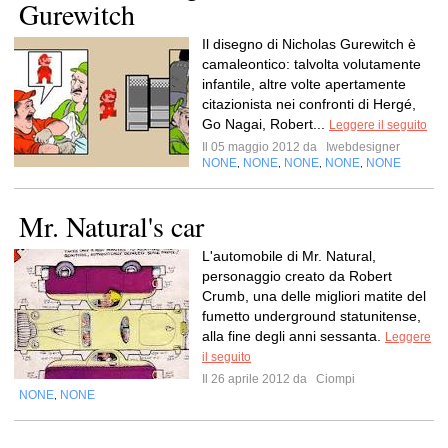
Gurewitch
Il disegno di Nicholas Gurewitch è
camaleontico: talvolta volutamente
infantile, altre volte apertamente
citazionista nei confronti di Hergé,
Go Nagai, Robert...
Leggere il seguito
Il 05 maggio 2012 da
Iwebdesigner
NONE
NONE
NONE
NONE
NONE
,
,
,
,
Mr. Natural's car
L'automobile di Mr. Natural,
personaggio creato da Robert
Crumb, una delle migliori matite del
fumetto underground statunitense,
alla fine degli anni sessanta.
Leggere
il seguito
Il 26 aprile 2012 da
Ciompi
NONE
NONE
,