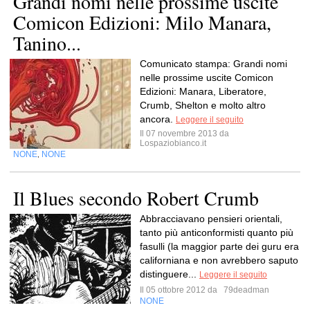
Grandi nomi nelle prossime uscite
Comicon Edizioni: Milo Manara,
Tanino...
Comunicato stampa: Grandi nomi
nelle prossime uscite Comicon
Edizioni: Manara, Liberatore,
Crumb, Shelton e molto altro
ancora.
Leggere il seguito
Il 07 novembre 2013 da
Lospaziobianco.it
NONE
NONE
,
Il Blues secondo Robert Crumb
Abbracciavano pensieri orientali,
tanto più anticonformisti quanto più
fasulli (la maggior parte dei guru era
californiana e non avrebbero saputo
distinguere...
Leggere il seguito
Il 05 ottobre 2012 da
79deadman
NONE