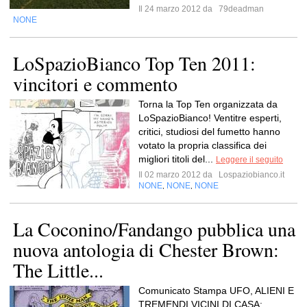
Il 24 marzo 2012 da
79deadman
NONE
LoSpazioBianco Top Ten 2011:
vincitori e commento
Torna la Top Ten organizzata da
LoSpazioBianco! Ventitre esperti,
critici, studiosi del fumetto hanno
votato la propria classifica dei
migliori titoli del...
Leggere il seguito
Il 02 marzo 2012 da
Lospaziobianco.it
NONE
NONE
NONE
,
,
La Coconino/Fandango pubblica una
nuova antologia di Chester Brown:
The Little...
Comunicato Stampa UFO, ALIENI E
TREMENDI VICINI DI CASA: