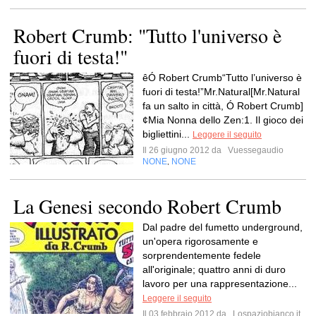
Robert Crumb: "Tutto l'universo è
fuori di testa!"
êÓ Robert Crumb“Tutto l’universo è
fuori di testa!”Mr.Natural[Mr.Natural
fa un salto in città, Ó Robert Crumb]
¢Mia Nonna dello Zen:1. Il gioco dei
bigliettini...
Leggere il seguito
Il 26 giugno 2012 da
Vuessegaudio
NONE
NONE
,
La Genesi secondo Robert Crumb
Dal padre del fumetto underground,
un'opera rigorosamente e
sorprendentemente fedele
all'originale; quattro anni di duro
lavoro per una rappresentazione...
Leggere il seguito
Il 03 febbraio 2012 da
Lospaziobianco.it