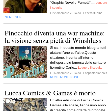
“Graphic Novel e Fumetti“....
Leggere
il seguito
Il 22 dicembre 2014 da
Letteratitudine
NONE
NONE
,
Pinocchio diventa una war-machine:
la visione senza pietà di Winshluss
Si sa: in questo mondo bisogna tutti
aiutarsi l’uno coll’altro.Questa
citazione, inserita all’interno
dell’opera più famosa dello scrittore
fiorentino Carlo...
Leggere il seguito
Il 16 dicembre 2014 da
Lospaziobianco.it
NONE
NONE
NONE
,
,
Lucca Comics & Games è morto
Un’altra edizione di Lucca Comics
Games alle spalle, l’ennesimo anno
di crescita come offerta di proposte,