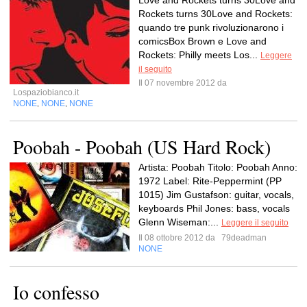
Love and Rockets turns 30Love and
Rockets turns 30Love and Rockets:
quando tre punk rivoluzionarono i
comicsBox Brown e Love and
Rockets: Philly meets Los...
Leggere
il seguito
Il 07 novembre 2012 da
Lospaziobianco.it
NONE
NONE
NONE
,
,
Poobah - Poobah (US Hard Rock)
Artista: Poobah Titolo: Poobah Anno:
1972 Label: Rite-Peppermint (PP
1015) Jim Gustafson: guitar, vocals,
keyboards Phil Jones: bass, vocals
Glenn Wiseman:...
Leggere il seguito
Il 08 ottobre 2012 da
79deadman
NONE
Io confesso