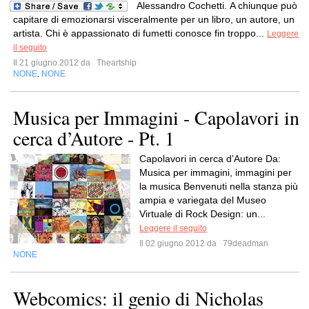
Alessandro Cochetti. A chiunque può
capitare di emozionarsi visceralmente per un libro, un autore, un
artista. Chi è appassionato di fumetti conosce fin troppo...
Leggere
il seguito
Il 21 giugno 2012 da
Theartship
NONE
NONE
,
Musica per Immagini - Capolavori in
cerca d’Autore - Pt. 1
Capolavori in cerca d’Autore Da:
Musica per immagini, immagini per
la musica Benvenuti nella stanza più
ampia e variegata del Museo
Virtuale di Rock Design: un...
Leggere il seguito
Il 02 giugno 2012 da
79deadman
NONE
Webcomics: il genio di Nicholas