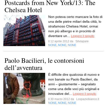
Postcards from New York/13: The
Chelsea Hotel
Non poteva certo mancare la foto di
una delle pietre miliari della città, lo
strafamoso Chelsea Hotel, ormai
non più albergo e in procinto di
diventare un...
Leggere il seguito
Il 12 aprile 2012 da
Silviapare
NONE
NONE
NONE
,
,
Paolo Bacilieri, le contorsioni
dell’avventura
È difficile dire qualcosa di nuovo e
non banale su Paolo Bacilieri, da
anni – giustamente – segnalato
come una delle voci più originali e
innovative del...
Leggere il seguito
Il 30 marzo 2012 da
Lospaziobianco.it
NONE
NONE
NONE
,
,