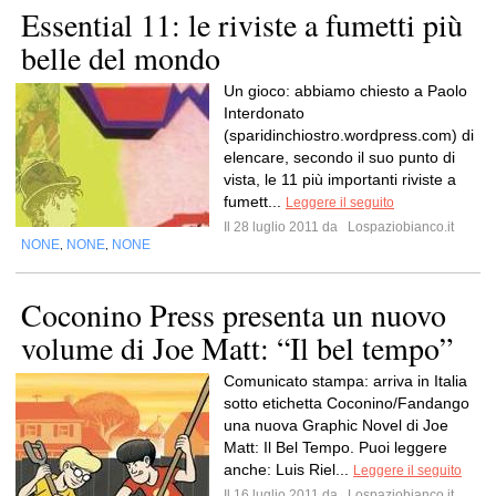
Essential 11: le riviste a fumetti più
belle del mondo
Un gioco: abbiamo chiesto a Paolo
Interdonato
(sparidinchiostro.wordpress.com) di
elencare, secondo il suo punto di
vista, le 11 più importanti riviste a
fumett...
Leggere il seguito
Il 28 luglio 2011 da
Lospaziobianco.it
NONE
NONE
NONE
,
,
Coconino Press presenta un nuovo
volume di Joe Matt: “Il bel tempo”
Comunicato stampa: arriva in Italia
sotto etichetta Coconino/Fandango
una nuova Graphic Novel di Joe
Matt: Il Bel Tempo. Puoi leggere
anche: Luis Riel...
Leggere il seguito
Il 16 luglio 2011 da
Lospaziobianco.it