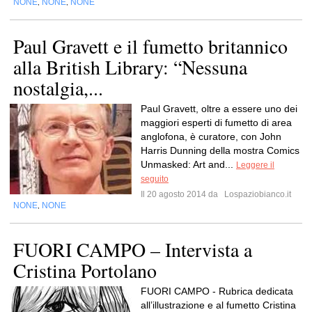
NONE
NONE
NONE
,
,
Paul Gravett e il fumetto britannico
alla British Library: “Nessuna
nostalgia,...
Paul Gravett, oltre a essere uno dei
maggiori esperti di fumetto di area
anglofona, è curatore, con John
Harris Dunning della mostra Comics
Unmasked: Art and...
Leggere il
seguito
Il 20 agosto 2014 da
Lospaziobianco.it
NONE
NONE
,
FUORI CAMPO – Intervista a
Cristina Portolano
FUORI CAMPO - Rubrica dedicata
all’illustrazione e al fumetto Cristina