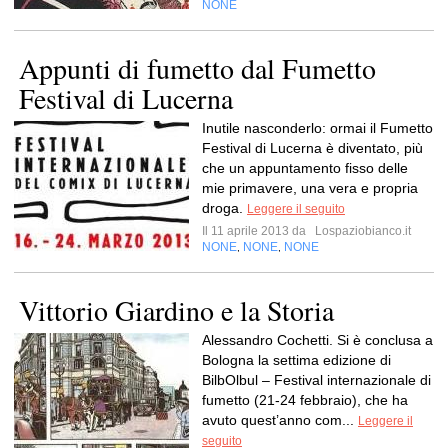
NONE
Appunti di fumetto dal Fumetto
Festival di Lucerna
Inutile nasconderlo: ormai il Fumetto
Festival di Lucerna è diventato, più
che un appuntamento fisso delle
mie primavere, una vera e propria
droga.
Leggere il seguito
Il 11 aprile 2013 da
Lospaziobianco.it
NONE
NONE
NONE
,
,
Vittorio Giardino e la Storia
Alessandro Cochetti. Si è conclusa a
Bologna la settima edizione di
BilbOlbul – Festival internazionale di
fumetto (21-24 febbraio), che ha
avuto quest’anno com...
Leggere il
seguito