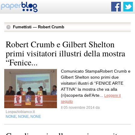
Fumettisti — Robert Crumb
Robert Crumb e Gilbert Shelton
primi visitatori illustri della mostra
“Fenice...
Comunicato StampaRobert Crumb e
Gilbert Shelton sono primi due
visitatori illustri di “FENICE ARTE
ATTIVA” la mostra che va alla
(ri)scoperta dell’Arte...
Leggere il
seguito
Il 05 novembre 2014 da
Lospaziobianco.it
NONE
NONE
NONE
,
,