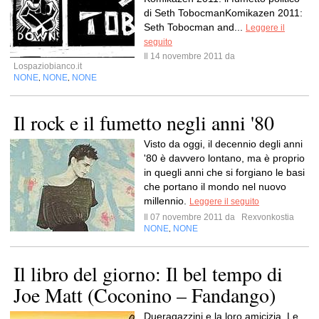
di Seth TobocmanKomikazen 2011:
Seth Tobocman and...
Leggere il
seguito
Il 14 novembre 2011 da
Lospaziobianco.it
NONE
NONE
NONE
,
,
Il rock e il fumetto negli anni '80
Visto da oggi, il decennio degli anni
'80 è davvero lontano, ma è proprio
in quegli anni che si forgiano le basi
che portano il mondo nel nuovo
millennio.
Leggere il seguito
Il 07 novembre 2011 da
Rexvonkostia
NONE
NONE
,
Il libro del giorno: Il bel tempo di
Joe Matt (Coconino – Fandango)
Dueragazzini e la loro amicizia. Le