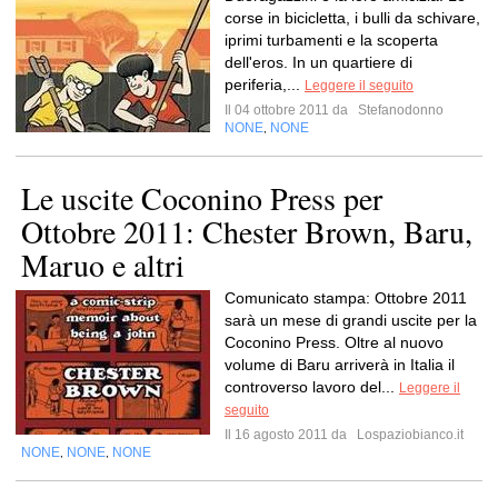
corse in bicicletta, i bulli da schivare,
iprimi turbamenti e la scoperta
dell'eros. In un quartiere di
periferia,...
Leggere il seguito
Il 04 ottobre 2011 da
Stefanodonno
NONE
NONE
,
Le uscite Coconino Press per
Ottobre 2011: Chester Brown, Baru,
Maruo e altri
Comunicato stampa: Ottobre 2011
sarà un mese di grandi uscite per la
Coconino Press. Oltre al nuovo
volume di Baru arriverà in Italia il
controverso lavoro del...
Leggere il
seguito
Il 16 agosto 2011 da
Lospaziobianco.it
NONE
NONE
NONE
,
,