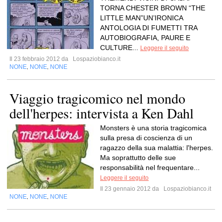
TORNA CHESTER BROWN “THE
LITTLE MAN”UN’IRONICA
ANTOLOGIA DI FUMETTI TRA
AUTOBIOGRAFIA, PAURE E
CULTURE...
Leggere il seguito
Il 23 febbraio 2012 da
Lospaziobianco.it
NONE
NONE
NONE
,
,
Viaggio tragicomico nel mondo
dell'herpes: intervista a Ken Dahl
Monsters è una storia tragicomica
sulla presa di coscienza di un
ragazzo della sua malattia: l'herpes.
Ma soprattutto delle sue
responsabilità nel frequentare...
Leggere il seguito
Il 23 gennaio 2012 da
Lospaziobianco.it
NONE
NONE
NONE
,
,