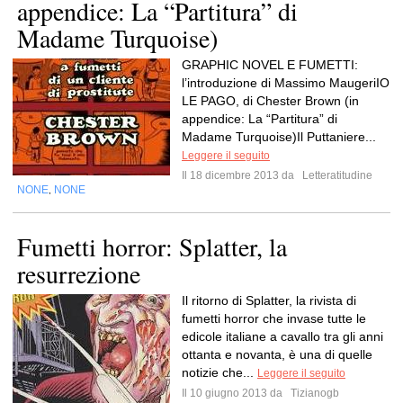
appendice: La “Partitura” di
Madame Turquoise)
GRAPHIC NOVEL E FUMETTI:
l’introduzione di Massimo MaugeriIO
LE PAGO, di Chester Brown (in
appendice: La “Partitura” di
Madame Turquoise)Il Puttaniere...
Leggere il seguito
Il 18 dicembre 2013 da
Letteratitudine
NONE
NONE
,
Fumetti horror: Splatter, la
resurrezione
Il ritorno di Splatter, la rivista di
fumetti horror che invase tutte le
edicole italiane a cavallo tra gli anni
ottanta e novanta, è una di quelle
notizie che...
Leggere il seguito
Il 10 giugno 2013 da
Tizianogb