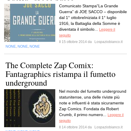
Comunicato Stampa“La Grande
Guerra” di JOE SACCO – disponibile
dal 1° ottobreIniziata il 1° luglio
1916, la Battaglia della Somme è
diventata il simbolo...
Leggere il
seguito
Il 15 ottobre 2014 da
Lospaziobianco.it
NONE
NONE
NONE
,
,
The Complete Zap Comix:
Fantagraphics ristampa il fumetto
underground
Nel mondo del fumetto underground
statunitense, una delle riviste più
note e influenti è stata sicuramente
Zap Comics. Fondata da Robert
Crumb, il primo numero...
Leggere il
seguito
Il 14 ottobre 2014 da
Lospaziobianco.it