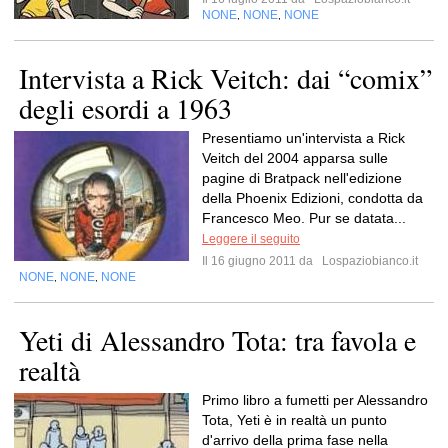
NONE
NONE
NONE
,
,
Intervista a Rick Veitch: dai “comix”
degli esordi a 1963
Presentiamo un'intervista a Rick
Veitch del 2004 apparsa sulle
pagine di Bratpack nell'edizione
della Phoenix Edizioni, condotta da
Francesco Meo. Pur se datata...
Leggere il seguito
Il 16 giugno 2011 da
Lospaziobianco.it
NONE
NONE
NONE
,
,
Yeti di Alessandro Tota: tra favola e
realtà
Primo libro a fumetti per Alessandro
Tota, Yeti è in realtà un punto
d'arrivo della prima fase nella