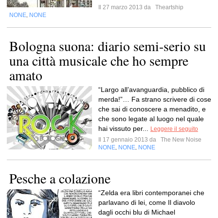
Il 27 marzo 2013 da
Theartship
NONE
NONE
,
Bologna suona: diario semi-serio su
una città musicale che ho sempre
amato
“Largo all’avanguardia, pubblico di
merda!”… Fa strano scrivere di cose
che sai di conoscere a menadito, e
che sono legate al luogo nel quale
hai vissuto per...
Leggere il seguito
Il 17 gennaio 2013 da
The New Noise
NONE
NONE
NONE
,
,
Pesche a colazione
“Zelda era libri contemporanei che
parlavano di lei, come Il diavolo
dagli occhi blu di Michael