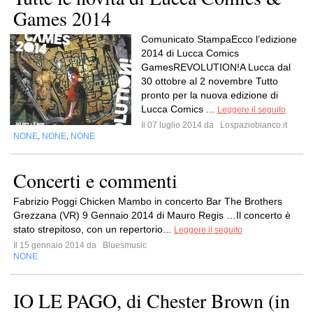
Games 2014
Comunicato StampaEcco l’edizione
2014 di Lucca Comics
GamesREVOLUTION!A Lucca dal
30 ottobre al 2 novembre Tutto
pronto per la nuova edizione di
Lucca Comics ...
Leggere il seguito
Il 07 luglio 2014 da
Lospaziobianco.it
NONE
NONE
NONE
,
,
Concerti e commenti
Fabrizio Poggi Chicken Mambo in concerto Bar The Brothers
Grezzana (VR) 9 Gennaio 2014 di Mauro Regis …Il concerto è
stato strepitoso, con un repertorio...
Leggere il seguito
Il 15 gennaio 2014 da
Bluesmusic
NONE
IO LE PAGO, di Chester Brown (in