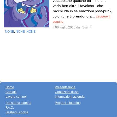
vocabolario qualche termine che
vada ben oltre il favoloso.. che
racchiuda in se emozioni post-punk,
colori che ti prendono a...
Leggere il
seguito
Il 06 luglio 2010 da
Sushit
NONE
NONE
NONE
,
,
Home
Presentazione
Contatti
Condizioni d'uso
Lavora con noi
Informazioni azienda
Rassegna stampa
Proponi il tuo blog
F.A.Q.
Gestisci i cookie