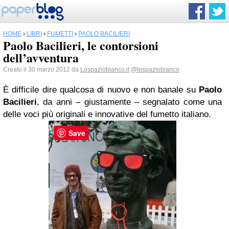
HOME
›
LIBRI
›
FUMETTI
›
PAOLO BACILIERI
Paolo Bacilieri, le contorsioni
dell’avventura
Creato il 30 marzo 2012 da
Lospaziobianco.it
@lospaziobianco
È difficile dire qualcosa di nuovo e non banale su
Paolo
Bacilieri
, da anni – giustamente – segnalato come una
delle voci più originali e innovative del fumetto italiano.
Save