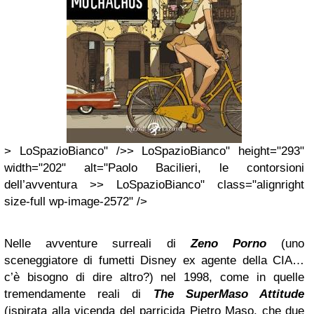
> LoSpazioBianco" />> LoSpazioBianco" height="293"
width="202" alt="Paolo Bacilieri, le contorsioni
dell’avventura >> LoSpazioBianco" class="alignright
size-full wp-image-2572" />
Nelle avventure surreali di
Zeno Porno
(uno
sceneggiatore di fumetti Disney ex agente della CIA…
c’è bisogno di dire altro?) nel 1998, come in quelle
tremendamente reali di
The SuperMaso Attitude
(ispirata alla vicenda del parricida Pietro Maso, che due