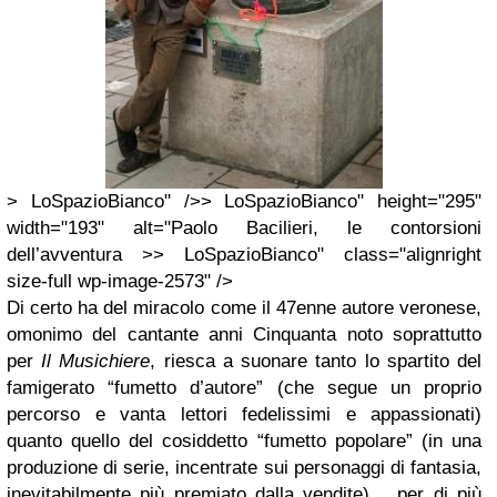
> LoSpazioBianco" />> LoSpazioBianco" height="295"
width="193" alt="Paolo Bacilieri, le contorsioni
dell’avventura >> LoSpazioBianco" class="alignright
size-full wp-image-2573" />
Di certo ha del miracolo come il 47enne autore veronese,
omonimo del cantante anni Cinquanta noto soprattutto
per
Il Musichiere
, riesca a suonare tanto lo spartito del
famigerato “fumetto d’autore” (che segue un proprio
percorso e vanta lettori fedelissimi e appassionati)
quanto quello del cosiddetto “fumetto popolare” (in una
produzione di serie, incentrate sui personaggi di fantasia,
inevitabilmente più premiato dalla vendite)… per di più