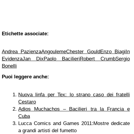
Etichette associate:
Andrea Pazienza
Angouleme
Chester Gould
Enzo Biagi
In
Evidenza
Jan Dix
Paolo Bacilieri
Robert Crumb
Sergio
Bonelli
Puoi leggere anche:
Nuova linfa per Tex: lo strano caso dei fratelli
Cestaro
Adios Muchachos – Bacilieri tra la Francia e
Cuba
Lucca Comics and Games 2011:Mostre dedicate
a grandi artisti del fumetto