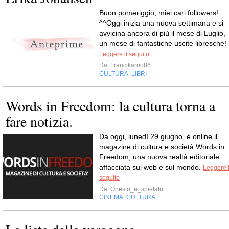
Buon pomeriggio, miei cari followers!
^^Oggi inizia una nuova settimana e si
avvicina ancora di più il mese di Luglio,
un mese di fantastiche uscite libresche!
Leggere il seguito
Da
Francikarou86
CULTURA
LIBRI
,
Words in Freedom: la cultura torna a
fare notizia.
Da oggi, lunedì 29 giugno, è online il
magazine di cultura e società Words in
Freedom, una nuova realtà editoriale
affacciata sul web e sul mondo.
Leggere i
seguito
Da
Onesto_e_spietato
CINEMA
CULTURA
,