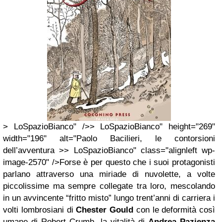
> LoSpazioBianco" />> LoSpazioBianco" height="269"
width="196" alt="Paolo Bacilieri, le contorsioni
dell’avventura >> LoSpazioBianco" class="alignleft wp-
image-2570" />Forse è per questo che i suoi protagonisti
parlano attraverso una miriade di nuvolette, a volte
piccolissime ma sempre collegate tra loro, mescolando
in un avvincente “fritto misto” lungo trent’anni di carriera i
volti lombrosiani di
Chester Gould
con le deformità così
umane di Robert Crumb, la vitalità di
Andrea Pazienza