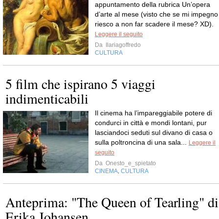
appuntamento della rubrica Un’opera
d’arte al mese (visto che se mi impegno
riesco a non far scadere il mese? XD).
Leggere il seguito
Da
Ilariagoffredo
CULTURA
5 film che ispirano 5 viaggi
indimenticabili
Il cinema ha l’impareggiabile potere di
condurci in città e mondi lontani, pur
lasciandoci seduti sul divano di casa o
sulla poltroncina di una sala...
Leggere il
seguito
Da
Onesto_e_spietato
CINEMA
CULTURA
,
Anteprima: "The Queen of Tearling" di
Erika Johansen