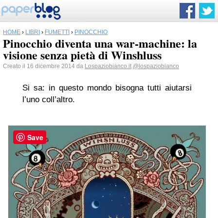
HOME
›
LIBRI
›
FUMETTI
›
PINOCCHIO
Pinocchio diventa una war-machine: la
visione senza pietà di Winshluss
Creato il 16 dicembre 2014 da
Lospaziobianco.it
@lospaziobianco
Si sa: in questo mondo bisogna tutti aiutarsi
l’uno coll’altro.
Save