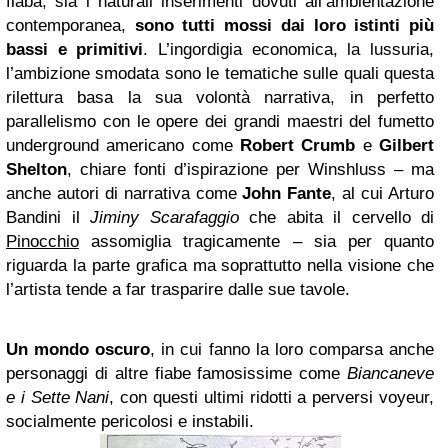
fiaba, sia i naturali inserimenti dovuti all’ambientazione
contemporanea,
sono tutti mossi dai loro istinti più
bassi e primitivi
. L’ingordigia economica, la lussuria,
l’ambizione smodata sono le tematiche sulle quali questa
rilettura basa la sua volontà narrativa, in perfetto
parallelismo con le opere dei grandi maestri del fumetto
underground americano come
Robert Crumb
e
Gilbert
Shelton
, chiare fonti d’ispirazione per Winshluss – ma
anche autori di narrativa come
John Fante
, al cui Arturo
Bandini il
Jiminy Scarafaggio
che abita il cervello di
Pinocchio
assomiglia tragicamente – sia per quanto
riguarda la parte grafica ma soprattutto nella visione che
l’artista tende a far trasparire dalle sue tavole.
Un mondo oscuro
, in cui fanno la loro comparsa anche
personaggi di altre fiabe famosissime come
Biancaneve
e i Sette Nani
, con questi ultimi ridotti a perversi voyeur,
socialmente pericolosi e instabili.