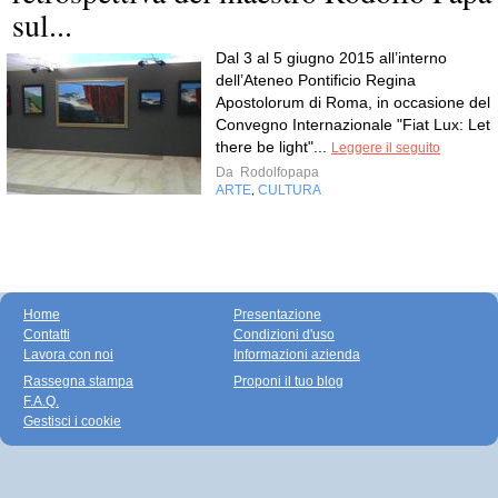
sul...
Dal 3 al 5 giugno 2015 all’interno
dell’Ateneo Pontificio Regina
Apostolorum di Roma, in occasione del
Convegno Internazionale "Fiat Lux: Let
there be light"...
Leggere il seguito
Da
Rodolfopapa
ARTE
CULTURA
,
Home
Presentazione
Contatti
Condizioni d'uso
Lavora con noi
Informazioni azienda
Rassegna stampa
Proponi il tuo blog
F.A.Q.
Gestisci i cookie