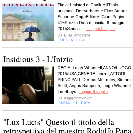
Titolo: I misteri di Chalk HillTitolo
originale: Der verbotene FlussAutore:
Susanne GogaEditore: GiuntiPagine:
416Prezzo:Data di uscita: 6 maggio
2015Sinossi:...
Leggere il seguito
Da
Elisa_antoinette
CULTURA
LIBRI
,
Insidious 3 - L'Inizio
REGIA: Leigh Whannell;ANNO/LUOGO:
2015/USA;GENERE: horror;ATTORI
PRINCIPALI: Dermot Mulroney, Stefanie
Scott, Angus Sampson, Leigh Whannell,
Lin Shaye.
Leggere il seguito
Da
Asgarothmidnight
CINEMA
CULTURA
,
"Lux Lucis" Questo il titolo della
retrospettiva del maestro Rodolfo Papa