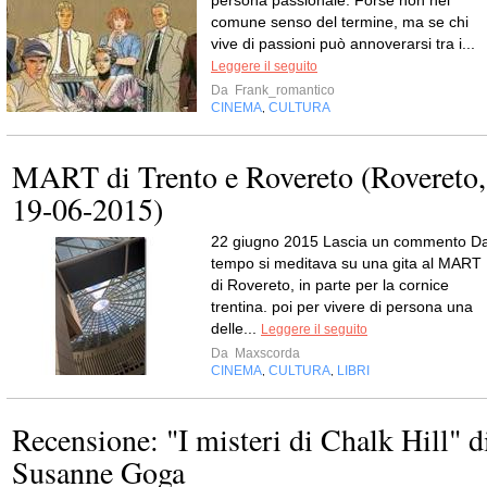
persona passionale. Forse non nel
comune senso del termine, ma se chi
vive di passioni può annoverarsi tra i...
Leggere il seguito
Da
Frank_romantico
CINEMA
CULTURA
,
MART di Trento e Rovereto (Rovereto,
19-06-2015)
22 giugno 2015 Lascia un commento D
tempo si meditava su una gita al MART
di Rovereto, in parte per la cornice
trentina. poi per vivere di persona una
delle...
Leggere il seguito
Da
Maxscorda
CINEMA
CULTURA
LIBRI
,
,
Recensione: "I misteri di Chalk Hill" d
Susanne Goga