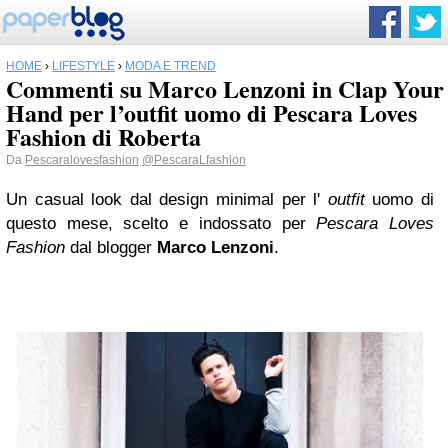
HOME
›
LIFESTYLE
›
MODA E TREND
Commenti su Marco Lenzoni in Clap Your
Hand per l’outfit uomo di Pescara Loves
Fashion di Roberta
Da
Pescaralovesfashion
@PescaraLfashion
Un casual look dal design minimal per l'
outfit
uomo di
questo mese, scelto e indossato per
Pescara Loves
Fashion
dal blogger
Marco Lenzoni
.