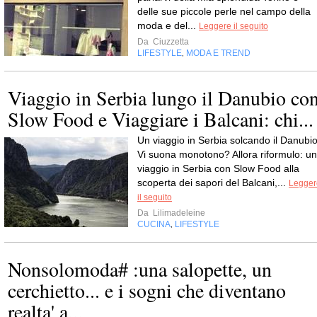
delle sue piccole perle nel campo della
moda e del...
Leggere il seguito
Da
Ciuzzetta
LIFESTYLE
MODA E TREND
,
Viaggio in Serbia lungo il Danubio co
Slow Food e Viaggiare i Balcani: chi...
Un viaggio in Serbia solcando il Danubio
Vi suona monotono? Allora riformulo: un
viaggio in Serbia con Slow Food alla
scoperta dei sapori del Balcani,...
Legger
il seguito
Da
Lilimadeleine
CUCINA
LIFESTYLE
,
Nonsolomoda# :una salopette, un
cerchietto... e i sogni che diventano
realta' a...