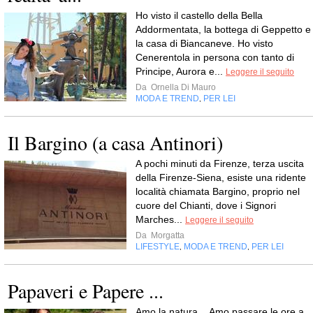
Ho visto il castello della Bella
Addormentata, la bottega di Geppetto e
la casa di Biancaneve. Ho visto
Cenerentola in persona con tanto di
Principe, Aurora e...
Leggere il seguito
Da
Ornella Di Mauro
MODA E TREND
PER LEI
,
Il Bargino (a casa Antinori)
A pochi minuti da Firenze, terza uscita
della Firenze-Siena, esiste una ridente
località chiamata Bargino, proprio nel
cuore del Chianti, dove i Signori
Marches...
Leggere il seguito
Da
Morgatta
LIFESTYLE
MODA E TREND
PER LEI
,
,
Papaveri e Papere ...
Amo la natura ...Amo passare le ore a