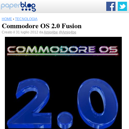
HOME
›
TECNOLOGIA
Commodore OS 2.0 Fusion
Creato il 31 luglio 2012 da
Amig4be
@Amig4be