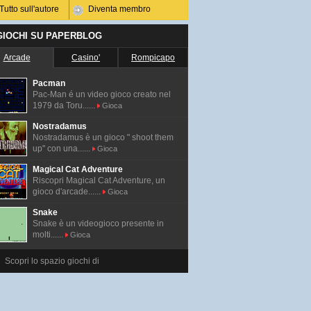
Tutto sull'autore
Diventa membro
 GIOCHI SU PAPERBLOG
Arcade
Casino'
Rompicapo
Pacman
Pac-Man é un video gioco creato nel
1979 da Toru......
Gioca
Nostradamus
Nostradamus è un gioco " shoot them
up" con una......
Gioca
Magical Cat Adventure
Riscopri Magical Cat Adventure, un
gioco d'arcade......
Gioca
Snake
Snake è un videogioco presente in
molti......
Gioca
Scopri lo spazio giochi di