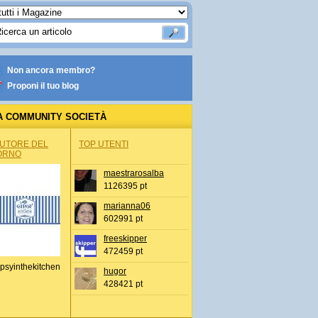
Non ancora membro?
Proponi il tuo blog
A COMMUNITY SOCIETÀ
AUTORE DEL
TOP UTENTI
ORNO
maestrarosalba
1126395 pt
marianna06
602991 pt
freeskipper
472459 pt
psyinthekitchen
hugor
428421 pt