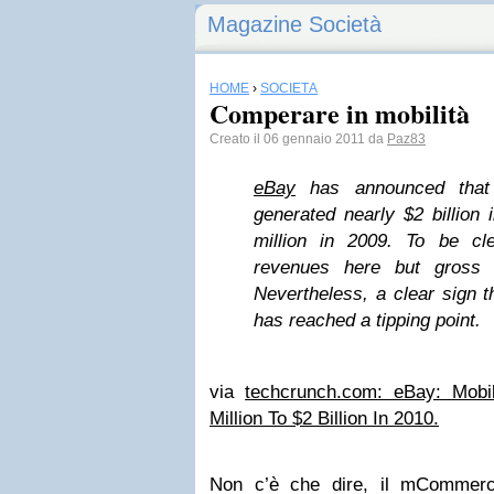
Magazine Società
HOME
›
SOCIETÀ
Comperare in mobilità
Creato il 06 gennaio 2011 da
Paz83
eBay
has announced that 
generated nearly $2 billion
million in 2009. To be cle
revenues here but gross 
Nevertheless, a clear sign 
has reached a tipping point.
via
techcrunch.com: eBay: Mob
Million To $2 Billion In 2010.
Non c’è che dire, il mCommer