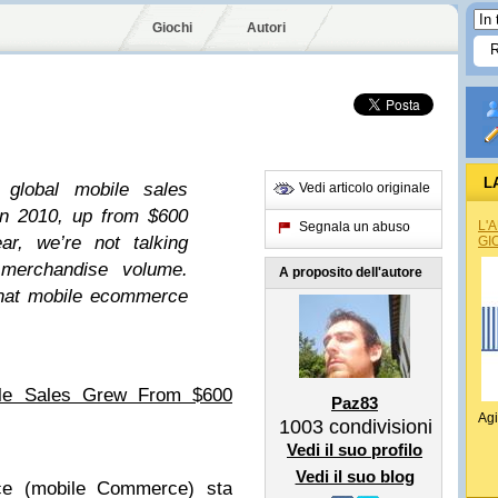
Giochi
Autori
L
global mobile sales
Vedi articolo originale
 in 2010, up from $600
L'
Segnala un abuso
ar, we’re not talking
GI
merchandise volume.
A proposito dell'autore
that mobile ecommerce
ile Sales Grew From $600
Paz83
Agi
1003
condivisioni
Vedi il suo profilo
Vedi il suo blog
ce (mobile Commerce) sta