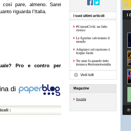
 così pare, almeno. Sarei
anto riguarda l’Italia.
I
I suoi ultimi articoli
#UnioniCivili: un fatto
storico
Le figurine salveranno il
mondo
Adagiarsi sul razzismo è
troppo facile
Tre anni fa quando tutto
tremava #terremotoemilia
nuale? Pro e contro per
Vedi tutti
ina di
Magazine
Società
icoli :