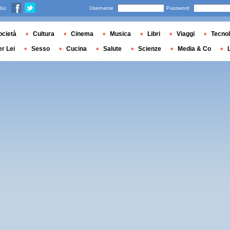
 su
Username
Password
ocietà
Cultura
Cinema
Musica
Libri
Viaggi
Tecnol
er Lei
Sesso
Cucina
Salute
Scienze
Media & Co