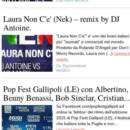
CULTURA
MUSICA
,
Laura Non C'e' (Nek) – remix by DJ
Antoine.
"Laura Non C'e'" e' uno dei brani italiani
piu' "suonati" e conosciuti nel mondo.
Prodotto da Rolando D'Angeli per Don't
Worry Records, Laura non (...)
Leggere il
seguito
Da
Pjazzanetwork
MUSICA
Pop Fest Gallipoli (LE) con Albertino,
Benny Benassi, Bob Sinclar, Cristian...
Su Facebook.com/popfestgallipoli ed
online la 'febbre' del ritmo dell'edizione
2015 di Pop Fest Gallipoli (LE), il festiva
che ballare tutta la Puglia e non...
Leggere il seguito