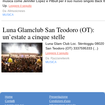
musica come Jennifer Lopez e Pitbull per il suo nuovo singolo Back It
Up.
Leggere il seguito
Da
Allmusicnews
MUSICA
Luna Glamclub San Teodoro (OT):
un`estate a cinque stelle
Luna Glam Club Loc. Stirritoggiu 08020
San Teodoro (OT) 3337595333 (...)
Leggere il seguito
Da
Pjazzanetwork
MUSICA
Home
Presentazione
Contatti
Condizioni d'uso