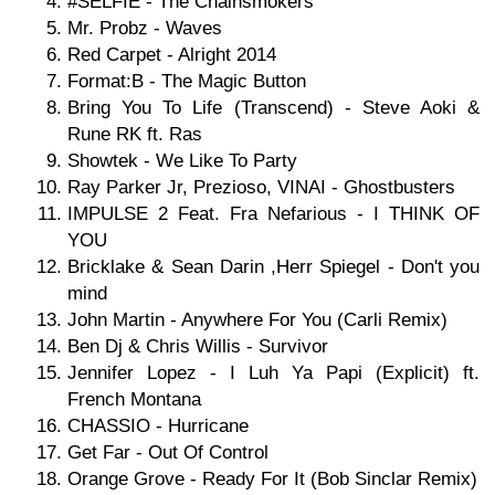
#SELFIE - The Chainsmokers
Mr. Probz - Waves
Red Carpet - Alright 2014
Format:B - The Magic Button
Bring You To Life (Transcend) - Steve Aoki &
Rune RK ft. Ras
Showtek - We Like To Party
Ray Parker Jr, Prezioso, VINAI - Ghostbusters
IMPULSE 2 Feat. Fra Nefarious - I THINK OF
YOU
Bricklake & Sean Darin ,Herr Spiegel - Don't you
mind
John Martin - Anywhere For You (Carli Remix)
Ben Dj & Chris Willis - Survivor
Jennifer Lopez - I Luh Ya Papi (Explicit) ft.
French Montana
CHASSIO - Hurricane
Get Far - Out Of Control
Orange Grove - Ready For It (Bob Sinclar Remix)