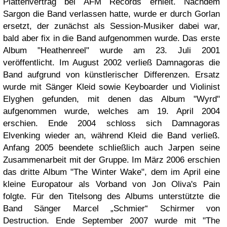
Plattenvertrag bei AFM Records erhielt. Nachdem
Sargon die Band verlassen hatte, wurde er durch Gorlan
ersetzt, der zunächst als Session-Musiker dabei war,
bald aber fix in die Band aufgenommen wurde.
Das erste
Album "Heathenreel" wurde am 23. Juli 2001
veröffentlicht.
Im August 2002 verließ Damnagoras die
Band aufgrund von künstlerischer Differenzen. Ersatz
wurde mit Sänger Kleid sowie Keyboarder und Violinist
Elyghen gefunden, mit denen das Album "Wyrd"
aufgenommen wurde, welches am 19. April 2004
erschien.
Ende 2004 schloss sich Damnagoras
Elvenking wieder an, während Kleid die Band verließ.
Anfang 2005 beendete schließlich auch Jarpen seine
Zusammenarbeit mit der Gruppe.
Im März 2006 erschien
das dritte Album "The Winter Wake", dem im April eine
kleine Europatour als Vorband von Jon Oliva's Pain
folgte. Für den Titelsong des Albums unterstützte die
Band Sänger Marcel „Schmier“ Schirmer von
Destruction.
Ende September 2007 wurde mit "The