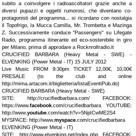
subito a coinvolgere i radioascoltatori grazie anche a
diversi pupazzi e oggetti rumorosi, che diventano co-
protagonisti del programma... si ricordano con nostalgia
il Topofrigo, la Mucca Camilla, Mr. Trombetta e Mazinga
Z. Successivamente conduce "Passengers" su Lifegate
Radio, programma itinerante ed eco-sostenibile in giro
per Milano, prima di approdare a Rocknrollradio.it
CRUCIFIED BARBARA (Heavy Metal - SWE) -
ELVENKING (Power Metal - IT)
15 JULY 2012
Live Music FROM 9:30pm
TICKET 12,00€, 10,00€
PRESALE (to the club and online
http://mima.artacom.it/biglietteria/listaEventiPub.do)
CRUCIFIED BARBARA (Heavy Metal - SWE)
SITE: http://crucifiedbarbara.com/
FACEBOOK:
https://www.
facebook
.com/crucifiedbarbara
YOUTUBE:
http://www.
youtube
.com/watch?v=5NpICwME2S4
MYSPACE: http://www.
myspace
.com/crucifiedbarbara
ELVENKING (Power Metal - IT)
SITE: http://www.elvenking.net/index.php
FACEBOOK: