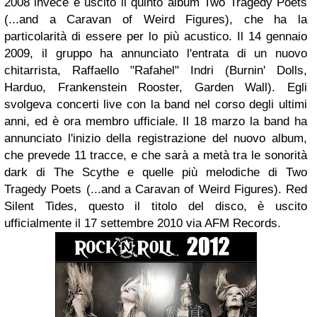
2008 invece è uscito il quinto album Two Tragedy Poets
(...and a Caravan of Weird Figures), che ha la
particolarità di essere per lo più acustico.
Il 14 gennaio
2009, il gruppo ha annunciato l'entrata di un nuovo
chitarrista, Raffaello "Rafahel" Indri (Burnin' Dolls,
Harduo, Frankenstein Rooster, Garden Wall). Egli
svolgeva concerti live con la band nel corso degli ultimi
anni, ed è ora membro ufficiale.
Il 18 marzo la band ha
annunciato l'inizio della registrazione del nuovo album,
che prevede 11 tracce, e che sarà a metà tra le sonorità
dark di The Scythe e quelle più melodiche di Two
Tragedy Poets (...and a Caravan of Weird Figures). Red
Silent Tides, questo il titolo del disco, è uscito
ufficialmente il 17 settembre 2010 via AFM Records.