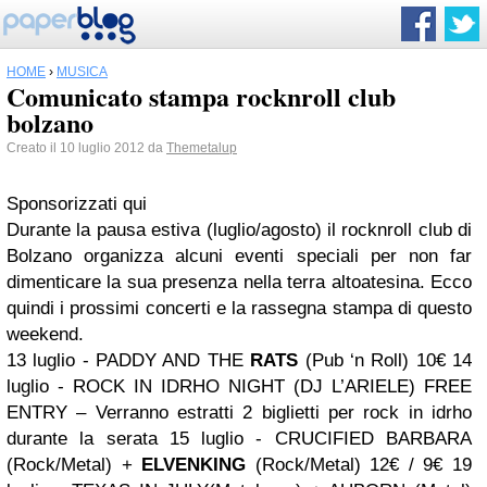
HOME
›
MUSICA
Comunicato stampa rocknroll club
bolzano
Creato il 10 luglio 2012 da
Themetalup
Sponsorizzati qui
Durante la pausa estiva (luglio/agosto) il rocknroll club di
Bolzano organizza alcuni eventi speciali per non far
dimenticare la sua presenza nella terra altoatesina. Ecco
quindi i prossimi concerti e la rassegna stampa di questo
weekend.
13 luglio - PADDY AND THE
RATS
(Pub ‘n Roll) 10€
14
luglio - ROCK IN IDRHO NIGHT (DJ L’ARIELE) FREE
ENTRY – Verranno estratti 2 biglietti per rock in idrho
durante la serata
15 luglio - CRUCIFIED BARBARA
(Rock/Metal) +
ELVENKING
(Rock/Metal) 12€ / 9€
19