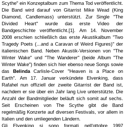
Scythe" ein Konzeptalbum zum Thema Tod veröffentlicht.
Die Band wird darauf von Gitarrist Mike Wead (King
Diamond, Candlemass) unterstützt. Zur Single "The
Divided Heart" wurde das erste Video der
Bandgeschichte veröffentlicht.[1].
Am 14. November
2008 erschien schließlich das erste Akustikalbum "Two
Tragedy Poets (...and a Caravan of Weird Figures)" der
italienischen Band. Neben Akustik-Versionen von "The
Winter Wake" und "The Wanderer" (beide Album "The
Winter Wake") finden sich hier ebenso neue Songs sowie
das
Belinda
Carlisle-Cover "Heaven is a Place on
Earth".
Am 17. Januar verkündete Elvenking, dass
Rafahel nun offiziell der zweite Gitarrist der Band ist,
nachdem er sie über ein Jahr lang Live unterstützte. Die
Anzahl der Bandmitglieder beläuft sich somit auf sechs.
Seit Erscheinen von The Scythe gibt die Band
regelmäßig Konzerte auf diversen Festivals, vor allem in
Italien und den umliegenden Ländern.
Gli Elvenking si sono formati nell'ottobre 1997