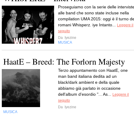
Proseguiamo con la serie delle intervist
alle band che sono state incluse nella
compilation UMA 2015: oggi è il turno de
romani Whisperz. iye Intanto...
Leggere il
seguito
Da
Iyezine
MUSICA
HaatE – Breed: The Forlorn Majesty
Terzo appuntamento con HaatE, one
man band italiana dedita ad un
black/dark ambient e della quale
abbiamo già parlato in occasione
dell'album d'esordio "... As...
Leggere il
seguito
Da
Iyezine
MUSICA