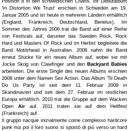
Position 8 in den schwedischen Charts. Ihr Debütalbum
'In Distortion We Trust' erschien in Schweden am 19.
Januar 2005 und ist heute in mehreren Ländern erhältlich
(England, Frankreich, Deutschland, Benelux). Im
Sommer des Jahres 2006 trat die Band auf einer Reihe
von Festivals auf, darunter das Sweden Rock, Rock
Hard und Masters Of Rock und im Herbst begleitete die
Band Motörhead in Australien.
2008 nahm die Band
erneut Stücke für ein neues Album auf, wobei sie mit
Jocke Skog von Clawfinger und den
Backyard Babies
arbeiteten. Die erste Single des neuen Albums erschien
2008 unter dem Namen Sex Action. Das Album 'Til Death
Do Us Party ist seit dem 11. Februar 2009 in
Skandinavien und seit dem 27. Februar im restlichen
Europa erhältlich.
2010 trat die Gruppe auf dem Wacken
Open
Air
auf. 2011 traten sie auf dem Hellfest
(Frankreich) auf.
Il gruppo nacque inizialmente come complesso hardcore
punk ma poi il loro suono si spostò di più verso un hard