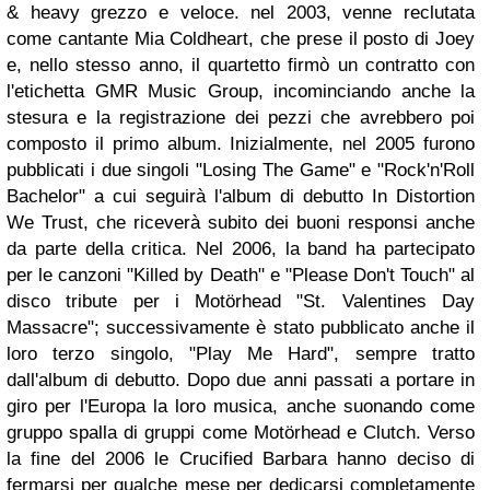
& heavy grezzo e veloce. nel 2003, venne reclutata
come cantante Mia Coldheart, che prese il posto di Joey
e, nello stesso anno, il quartetto firmò un contratto con
l'etichetta GMR Music Group, incominciando anche la
stesura e la registrazione dei pezzi che avrebbero poi
composto il primo album.
Inizialmente, nel 2005 furono
pubblicati i due singoli "Losing The Game" e "Rock'n'Roll
Bachelor" a cui seguirà l'album di debutto In Distortion
We Trust, che riceverà subito dei buoni responsi anche
da parte della critica.
Nel 2006, la band ha partecipato
per le canzoni "Killed by Death" e "Please Don't Touch" al
disco tribute per i Motörhead "St. Valentines Day
Massacre"; successivamente è stato pubblicato anche il
loro terzo singolo, "Play Me Hard", sempre tratto
dall'album di debutto.
Dopo due anni passati a portare in
giro per l'Europa la loro musica, anche suonando come
gruppo spalla di gruppi come Motörhead e Clutch. Verso
la fine del 2006 le Crucified Barbara hanno deciso di
fermarsi per qualche mese per dedicarsi completamente