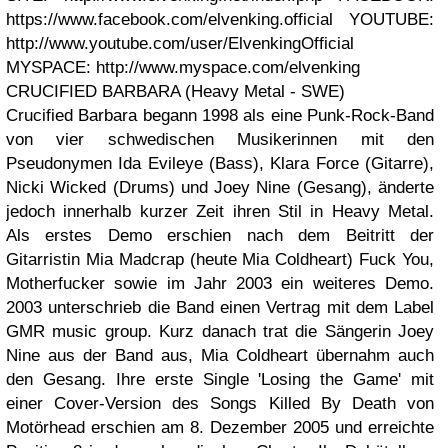
https://www.facebook.com/elvenking.official
YOUTUBE:
http://www.youtube.com/user/ElvenkingOfficial
MYSPACE: http://www.myspace.com/elvenking
CRUCIFIED BARBARA (Heavy Metal - SWE)
Crucified Barbara begann 1998 als eine Punk-Rock-Band
von vier schwedischen Musikerinnen mit den
Pseudonymen Ida Evileye (Bass), Klara Force (Gitarre),
Nicki Wicked (Drums) und Joey Nine (Gesang), änderte
jedoch innerhalb kurzer Zeit ihren Stil in Heavy Metal.
Als erstes Demo erschien nach dem Beitritt der
Gitarristin Mia Madcrap (heute Mia Coldheart) Fuck You,
Motherfucker sowie im Jahr 2003 ein weiteres Demo.
2003 unterschrieb die Band einen Vertrag mit dem Label
GMR music group. Kurz danach trat die Sängerin Joey
Nine aus der Band aus, Mia Coldheart übernahm auch
den Gesang. Ihre erste Single 'Losing the Game' mit
einer Cover-Version des Songs Killed By Death von
Motörhead erschien am 8. Dezember 2005 und erreichte