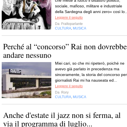
che mette a fuoco il disastro politico,
sociale, mafioso, militare e industriale
della Sardegna degli anni zero» così lo..
Leggere il seguito
Da
Fraltoparlante
CULTURA
MUSICA
,
Perché al “concorso” Rai non dovrebbe
andare nessuno
Miei cari, so che mi ripeterò, poiché ne
avevo già parlato in precedenza ma
sinceramente, la storia del concorso per
giornalisti Rai mi ha nauseata ed...
Leggere il seguito
Da
Rory
CULTURA
MUSICA
,
Anche d'estate il jazz non si ferma, al
via il programma di luglio...