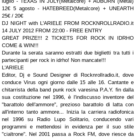
luglio - TEXAS IN JULY(Metalcore) + AUBORN (Metal)
12€
5 agosto - HATEBREED(Metalcore) + UNEARTH
25€ / 20€
DJ NIGHT with L'ARIELE FROM ROCKNROLLRADIO.it
14 JULY 2012
FROM 22:00 - FREE ENTRY
GREAT PRIZE!!! 2 TICKETS FOR ROCK IN IDRHO
COME & WIN!!!
Durante la serata saranno estratti due biglietti tra tutti i
partecipanti per rock in idrho! Non mancate!!!
L'ARIELE
Editor, Dj e Sound Designer di Rocknrollradio.it, dove
conduce Virus ogni giorno dalle 15 alle 16.
Cantante e
chitarrista della band punk rock varesina P.A.Y. fin dalla
sua costituzione nel 1996, è l'indiscusso inventore del
"barattolo dell'ammore", prezioso barattolo di latta con
all'interno tanto ammore... Inizia la carriera radiofonica
nel 1996 su Radio Lupo Solitario, conducendo vari
programmi e mettendosi in evidenza per il suo stile
"cialtrone". Nel 2001 passa a Rock FM, dove riesce da